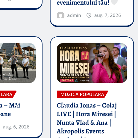
evenimentului tău!
admin
aug. 7, 2026
ULARA
MUZICA POPULARA
a – Măi
Claudia Ionas – Colaj
oane
LIVE | Hora Miresei |
Nunta Vlad & Ana |
aug. 6, 2026
Akropolis Events