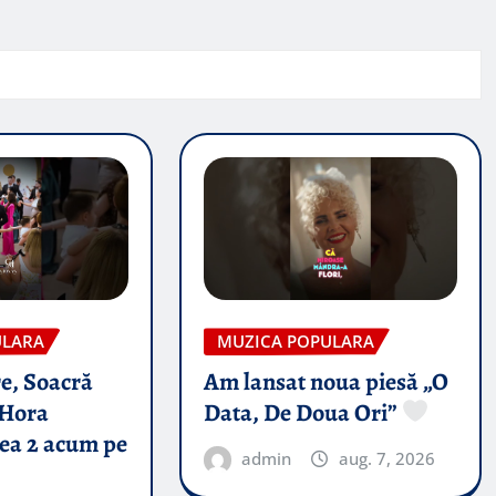
ULARA
MUZICA POPULARA
e, Soacră
Am lansat noua piesă „O
Hora
Data, De Doua Ori”
tea 2 acum pe
admin
aug. 7, 2026