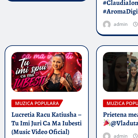
#ClaudiaIo
#AromaDigi
admin
MUZICA POPULARA
MUZICA POP
Lucretia Racu Katiusha –
Prietena mea
Tu Imi Juri Ca Ma Iubesti
@Vladut
(Music Video Oficial)
admin