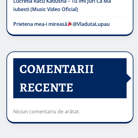
Lucretia Racu Katiusha – Tu Imi Juri Ca Ma
Iubesti (Music Video Oficial)
Prietena mea-i mireasă​
@VladutaLupau
COMENTARII
RECENTE
Niciun comentariu de arătat.