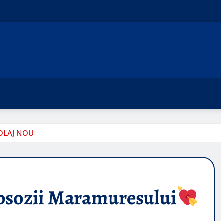
OLAJ NOU
psozii Maramuresului