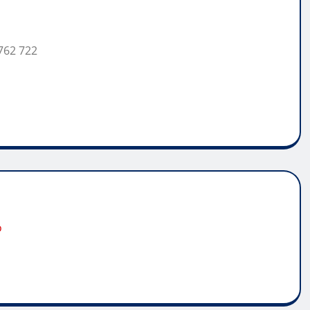
762 722
o