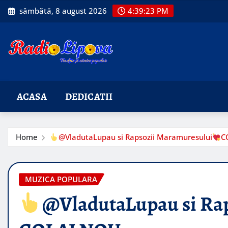
Skip
sâmbătă, 8 august 2026
4:39:25 PM
to
content
ACASA
DEDICATII
Home
@VladutaLupau si Rapsozii Maramuresului
C
MUZICA POPULARA
@VladutaLupau si Ra