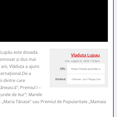
a Lupău este dovada
Vladuta Lupau
promovat şi
dus mai
mie, august 6, 2025 1:03pm
ani, Vlăduța a ajuns
URL:
nternaţional.De-a
Embed:
i dintre care
ânească”; Premiul I –
ugurele de Aur”; Marele
iu „Maria Tănase” sau Premiul de Popularitate „Mamaia