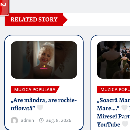
RELATED STORY
MUZICA POPULARA
MUZICA POP
„Are mândra, are rochie-
„Soacră Mar
nflorată”
Mare….”
Miresei Par
admin
aug. 8, 2026
YouTube