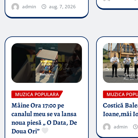
admin
aug. 7, 2026
MUZICA POPULARA
MUZICA POP
Mâine Ora 17:00 pe
Costică Bale
canalul meu se va lansa
Ioane,măi I
noua piesă „ O Data, De
admin
Doua Ori”