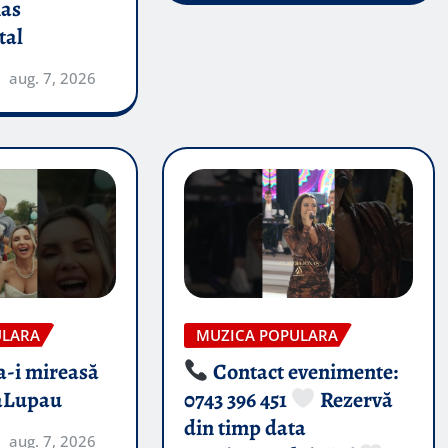
nas
tal
aug. 7, 2026
ULARA
MUZICA POPULARA
-i mireasă​
Contact evenimente:
aLupau
0743 396 451
Rezervă
din timp data
aug. 7, 2026