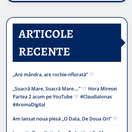
ARTICOLE
RECENTE
„Are mândra, are rochie-nflorată”
„Soacră Mare, Soacră Mare….”
Hora Miresei
Partea 2 acum pe YouTube
#ClaudiaIonas
#AromaDigital
Am lansat noua piesă „O Data, De Doua Ori”