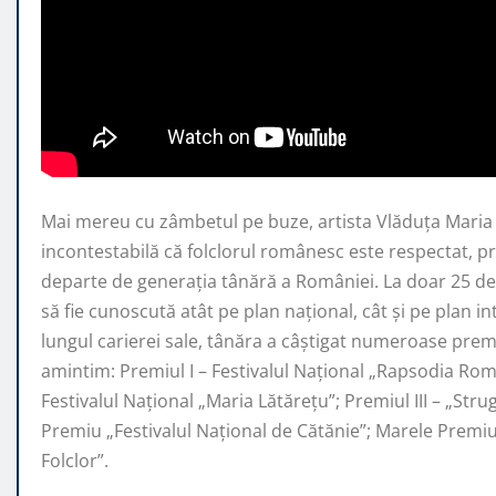
Mai mereu cu zâmbetul pe buze, artista Vlăduța Mari
incontestabilă că folclorul românesc este respectat, 
departe de generaţia tânără a României. La doar 25 de 
să fie cunoscută atât pe plan naţional, cât şi pe plan i
lungul carierei sale, tânăra a câştigat numeroase premi
amintim: Premiul I – Festivalul Național „Rapsodia Rom
Festivalul Național „Maria Lătărețu”; Premiul III – „Str
Premiu „Festivalul Național de Cătănie”; Marele Prem
Folclor”.