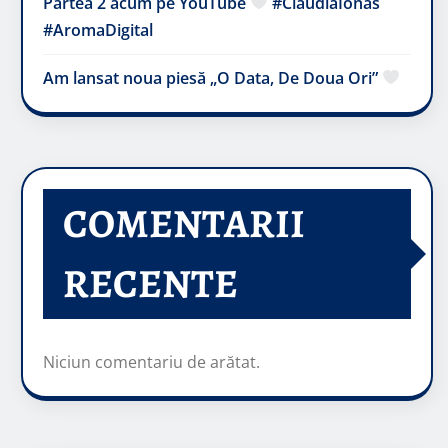
Partea 2 acum pe YouTube
#ClaudiaIonas
#AromaDigital
Am lansat noua piesă „O Data, De Doua Ori”
COMENTARII
RECENTE
Niciun comentariu de arătat.