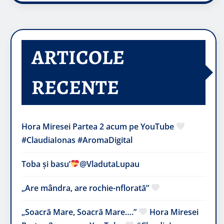
ARTICOLE
RECENTE
Hora Miresei Partea 2 acum pe YouTube
#ClaudiaIonas #AromaDigital
Toba și basu’
@VladutaLupau
„Are mândra, are rochie-nflorată”
„Soacră Mare, Soacră Mare….”
Hora Miresei