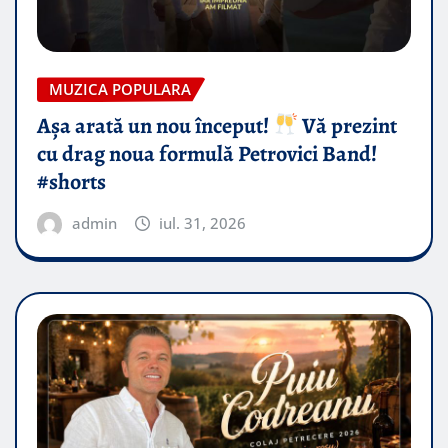
MUZICA POPULARA
Așa arată un nou început!
Vă prezint
cu drag noua formulă Petrovici Band!
#shorts
admin
iul. 31, 2026