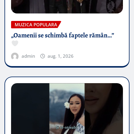
MUZICA POPULARA
„Oamenii se schimbă faptele rămân…”
admin
aug. 1, 2026