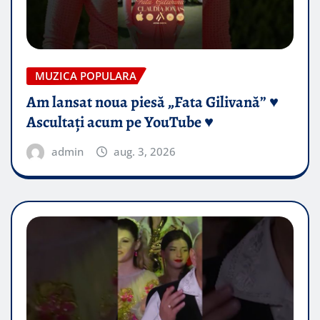
MUZICA POPULARA
Am lansat noua piesă „Fata Gilivană” ♥️
Ascultați acum pe YouTube ♥️
admin
aug. 3, 2026