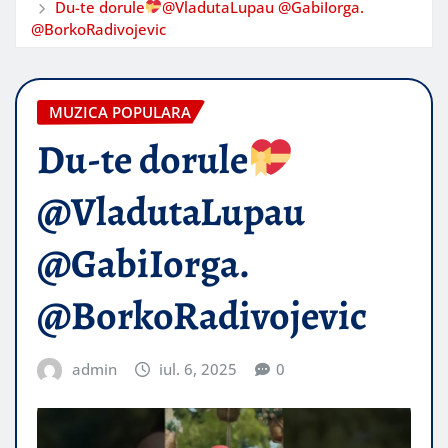
Du-te dorule
@VladutaLupau @GabiIorga.
@BorkoRadivojevic
MUZICA POPULARA
Du-te dorule
@VladutaLupau
@GabiIorga.
@BorkoRadivojevic
admin
iul. 6, 2025
0