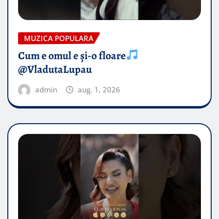
MUZICA POPULARA
Cum e omul e și-o floare
@VladutaLupau
admin
aug. 1, 2026