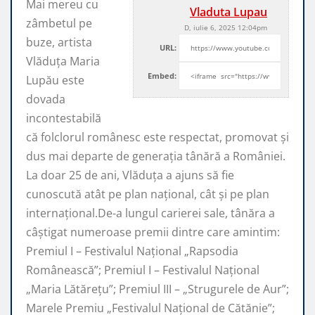
Mai mereu cu
Vladuta Lupau
zâmbetul pe
D, iulie 6, 2025 12:04pm
buze, artista
URL:
Vlăduța Maria
Embed:
Lupău este
dovada
incontestabilă
că folclorul românesc este respectat, promovat şi
dus mai departe de generaţia tânără a României.
La doar 25 de ani, Vlăduța a ajuns să fie
cunoscută atât pe plan naţional, cât şi pe plan
internaţional.De-a lungul carierei sale, tânăra a
câştigat numeroase premii dintre care amintim:
Premiul I – Festivalul Național „Rapsodia
Românească”; Premiul I – Festivalul Național
„Maria Lătărețu”; Premiul III – „Strugurele de Aur”;
Marele Premiu „Festivalul Național de Cătănie”;