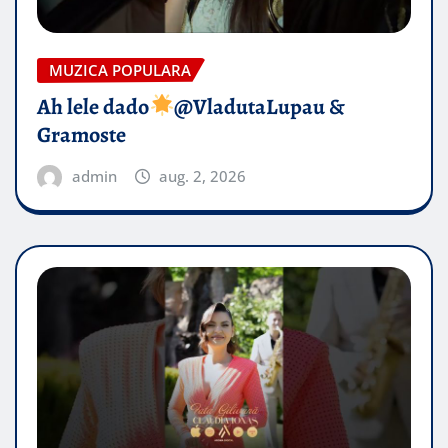
MUZICA POPULARA
Ah lele dado​
@VladutaLupau &
Gramoste
admin
aug. 2, 2026