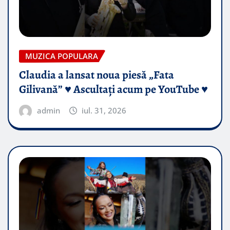
MUZICA POPULARA
Claudia a lansat noua piesă „Fata
Gilivană” ♥️ Ascultați acum pe YouTube ♥️
admin
iul. 31, 2026