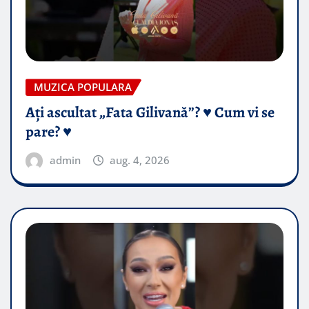
MUZICA POPULARA
Ați ascultat „Fata Gilivană”? ♥️ Cum vi se
pare? ♥️
admin
aug. 4, 2026