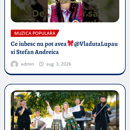
MUZICA POPULARA
Ce iubesc nu pot avea
​@VladutaLupau
si Stefan Andreica
admin
aug. 3, 2026