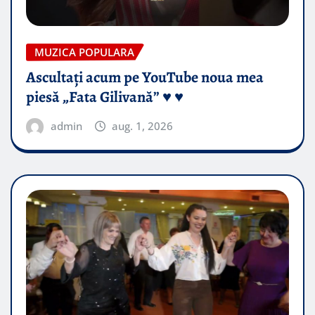
MUZICA POPULARA
Ascultați acum pe YouTube noua mea
piesă „Fata Gilivană” ♥️ ♥️
admin
aug. 1, 2026