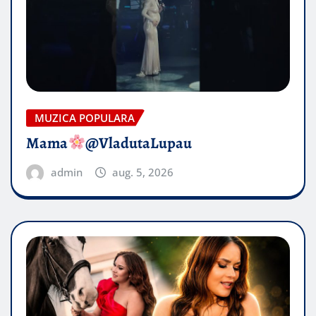
MUZICA POPULARA
Mama
@VladutaLupau
admin
aug. 5, 2026