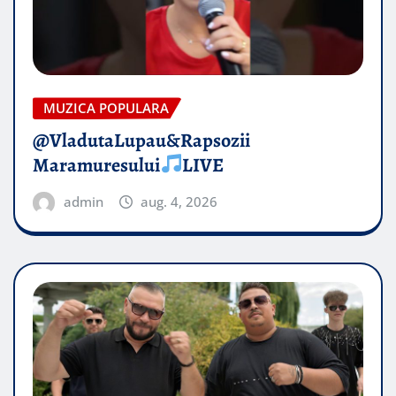
MUZICA POPULARA
@VladutaLupau&Rapsozii
Maramuresului
LIVE
admin
aug. 4, 2026