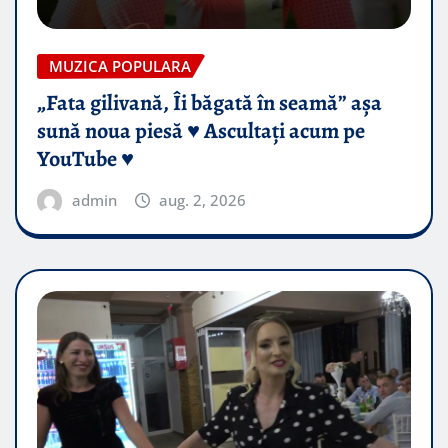
MUZICA POPULARA
„Fata gilivană, Îi băgată în seamă” așa
sună noua piesă ♥️ Ascultați acum pe
YouTube ♥️
admin
aug. 2, 2026