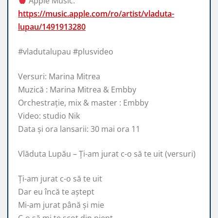
Apple Music:
https://music.apple.com/ro/artist/vladuta-
lupau/1491913280
#vladutalupau #plusvideo
Versuri: Marina Mitrea
Muzică : Marina Mitrea & Embby
Orchestrație, mix & master : Embby
Video: studio Nik
Data și ora lansarii: 30 mai ora 11
Vlăduta Lupău – Ți-am jurat c-o să te uit (versuri)
Ți-am jurat c-o să te uit
Dar eu încă te aștept
Mi-am jurat până și mie
C-o să mi te scot din piept.