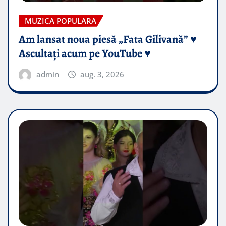
MUZICA POPULARA
Am lansat noua piesă „Fata Gilivană” ♥️
Ascultați acum pe YouTube ♥️
admin
aug. 3, 2026