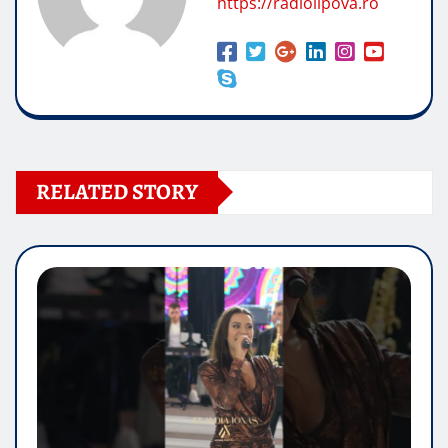
https://radiolipova.ro
RELATED STORY