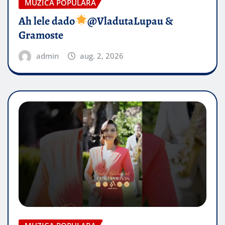
MUZICA POPULARA
Ah lele dado​
@VladutaLupau &
Gramoste
admin
aug. 2, 2026