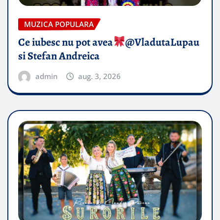
MUZICA POPULARA
Ce iubesc nu pot avea
​@VladutaLupau
si Stefan Andreica
admin
aug. 3, 2026