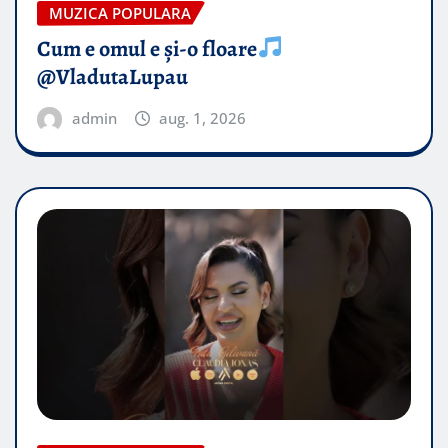
MUZICA POPULARA
Cum e omul e și-o floare
@VladutaLupau
admin
aug. 1, 2026