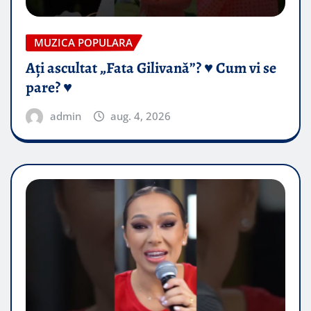
MUZICA POPULARA
Ați ascultat „Fata Gilivană”? ♥️ Cum vi se
pare? ♥️
admin
aug. 4, 2026