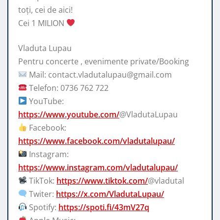
toți, cei
de aici!
Cei 1 MILION
Vladuta Lupau
Pentru concerte , evenimente private/Booking
Mail: contact.vladutalupau@gmail.com
Telefon: 0736 762 722
YouTube:
https://www.youtube.com/
@VladutaLupau
Facebook:
https://www.facebook.com/vladutalupau/
Instagram:
https://www.instagram.com/vladutalupau/
TikTok:
https://www.tiktok.com/
@vladutal
Twiter:
https://x.com/VladutaLupau/
Spotify:
https://spoti.fi/43mV27q