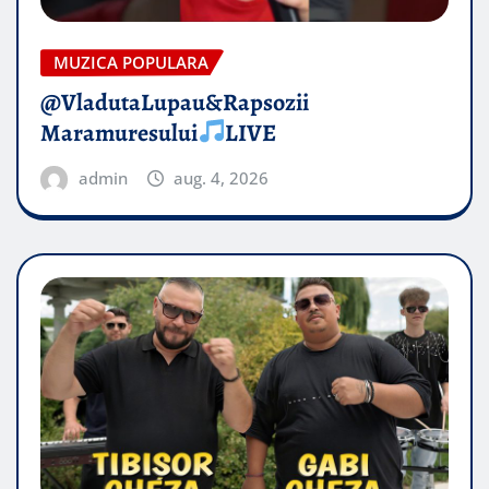
MUZICA POPULARA
@VladutaLupau&Rapsozii
Maramuresului
LIVE
admin
aug. 4, 2026