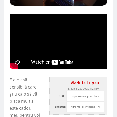
E o piesă
Vladuta Lupau
sensibilă care
S, iunie 28, 2025 1:21pm
știu ca o să vă
URL:
placă mult și
Embed:
este cadoul
meu pentru voi