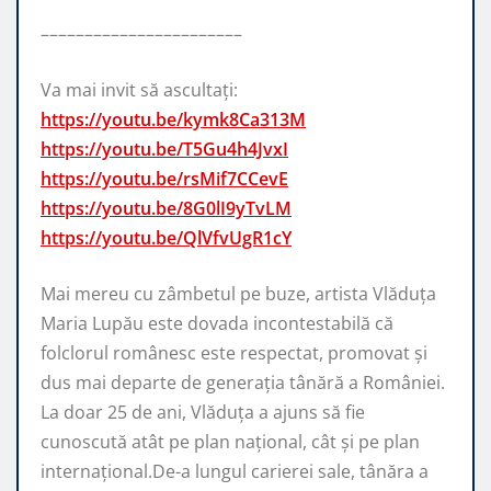
–––––––––––––––––––––––
Va mai invit să ascultați:
https://youtu.be/kymk8Ca313M
https://youtu.be/T5Gu4h4JvxI
https://youtu.be/rsMif7CCevE
https://youtu.be/8G0lI9yTvLM
https://youtu.be/QlVfvUgR1cY
Mai mereu cu zâmbetul pe buze, artista Vlăduța
Maria Lupău este dovada incontestabilă că
folclorul românesc este respectat, promovat şi
dus mai departe de generaţia tânără a României.
La doar 25 de ani, Vlăduța a ajuns să fie
cunoscută atât pe plan naţional, cât şi pe plan
internaţional.De-a lungul carierei sale, tânăra a