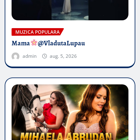
MUZICA POPULARA
Mama
@VladutaLupau
admin
aug. 5, 2026