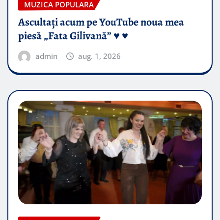
MUZICA POPULARA
Ascultați acum pe YouTube noua mea
piesă „Fata Gilivană” ♥️ ♥️
admin
aug. 1, 2026