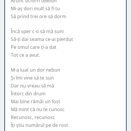
Arunc ochii-n telefon
Mi-aș dori mult să fi tu
Să prind trei ore să dorm
Încă sper c-o să mă suni
Să-ți dai seama ce-ai pierdut
Pe omul care ți-a dat
Tot ce a avut.
M-a luat un dor nebun
Și îmi vine să te sun
Dar nu vreau să mă
Întorc din drum
Mai bine rămâi un fost
Mă mint că nu te cunosc
Recunosc, recunosc
Îți știu numărul pe de rost.