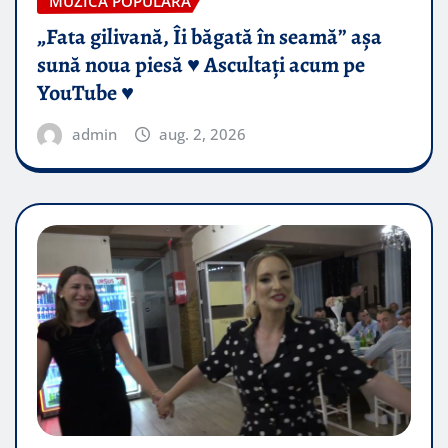
MUZICA POPULARA
„Fata gilivană, Îi băgată în seamă” așa
sună noua piesă ♥️ Ascultați acum pe
YouTube ♥️
admin
aug. 2, 2026