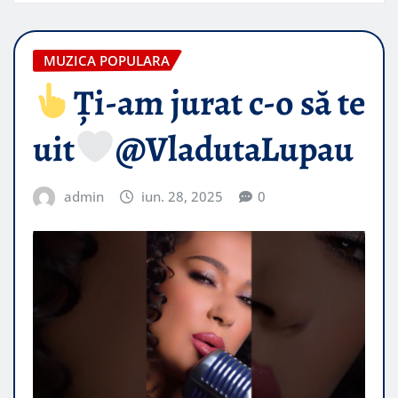
MUZICA POPULARA
Ți-am jurat c-o să te
uit
@VladutaLupau
admin
iun. 28, 2025
0