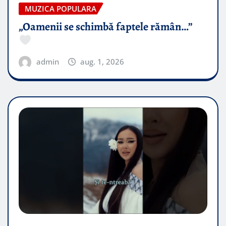
MUZICA POPULARA
„Oamenii se schimbă faptele rămân…”
admin
aug. 1, 2026