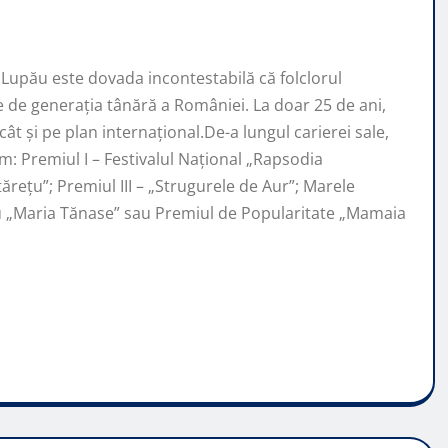
Lupău este dovada incontestabilă că folclorul
de generaţia tânără a României. La doar 25 de ani,
ât şi pe plan internaţional.De-a lungul carierei sale,
: Premiul I – Festivalul Național „Rapsodia
ărețu”; Premiul III – „Strugurele de Aur”; Marele
iu „Maria Tănase” sau Premiul de Popularitate „Mamaia