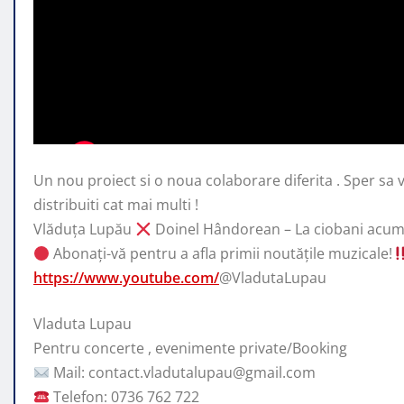
Un nou proiect si o noua colaborare diferita . Sper sa v
distribuiti cat mai multi !
Vlăduța
Lupău
Doinel Hândorean – La ciobani acuma
Abonați-vă pentru a afla primii noutățile muzicale!
https://www.youtube.com/
@VladutaLupau
Vladuta Lupau
Pentru concerte , evenimente private/Booking
Mail: contact.vladutalupau@gmail.com
Telefon: 0736 762 722