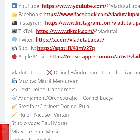
YouTube:
https://www.youtube.com/
@VladutaLup
Facebook:
https://www.facebook.com/vladutalupa
Instagram:
https://www.instagram.com/vladutalup
TikTok:
https://www.tiktok.com/
@vladutal
Twiter:
https://x.com/VladutaLupau/
Spotify:
https://spoti.fi/43mV27q
Apple Music:
https://music.apple.com/ro/artist/vl
Vlăduța Lupău
Doinel Hândorean – La ciobani acuma
Muzica: Mitică Mercurean
✍️ Text: Doinel Handorean
Aranjament/Orchestrație – Cornel Bucșa
Saxofon/Clarinet: Dorinel Puia
Fluier: Nicușor Vințan
Studio voce: Paul Morar
Mix voce: Paul Morar