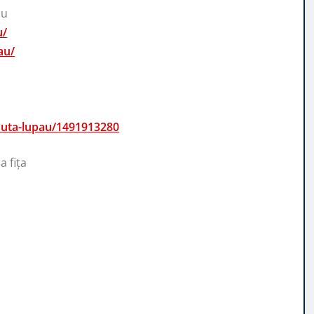
au
u/
au/
aduta-lupau/1491913280
 fița