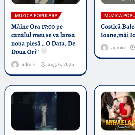
MUZICA POPULARA
MUZICA POP
Mâine Ora 17:00 pe
Costică Bale
canalul meu se va lansa
Ioane,măi I
noua piesă „ O Data, De
admin
Doua Ori”
admin
aug. 6, 2026