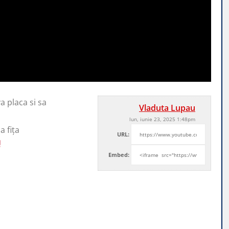
a placa si sa
Vladuta Lupau
lun, iunie 23, 2025 1:48pm
 fița
URL:
Embed: