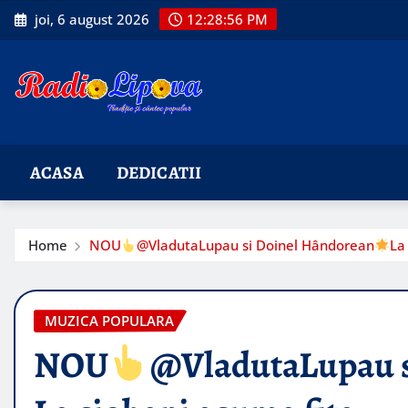
Skip
joi, 6 august 2026
12:28:58 PM
to
content
ACASA
DEDICATII
Home
NOU
@VladutaLupau si Doinel Hândorean
La
MUZICA POPULARA
NOU
@VladutaLupau s