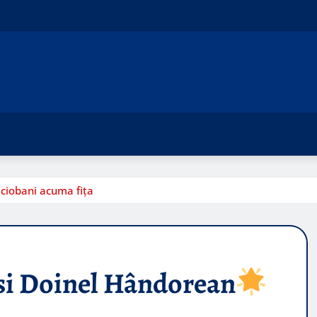
 ciobani acuma fița
i Doinel Hândorean