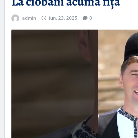
La ciobani acuma fița
admin
iun. 23, 2025
0