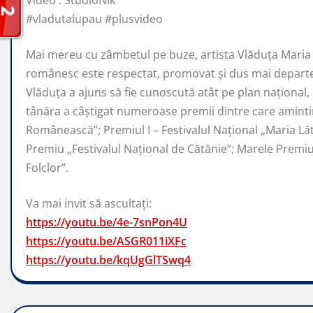
Video : StudioNik
#vladutalupau #plusvideo
Mai mereu cu zâmbetul pe buze, artista Vlăduța Maria 
românesc este respectat, promovat şi dus mai departe 
Vlăduța a ajuns să fie cunoscută atât pe plan naţional, c
tânăra a câştigat numeroase premii dintre care amintim
Românească”; Premiul I – Festivalul Național „Maria Lăt
Premiu „Festivalul Național de Cătănie”; Marele Prem
Folclor”.
Va mai invit să ascultați:
https://youtu.be/4e-7snPon4U
https://youtu.be/ASGR011iXFc
https://youtu.be/kqUgGlTSwq4