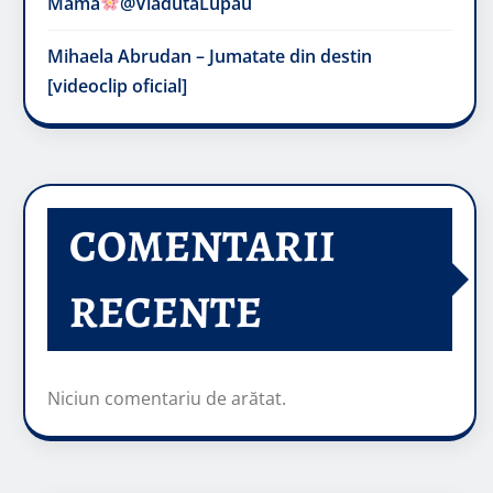
Mama
@VladutaLupau
Mihaela Abrudan – Jumatate din destin
[videoclip oficial]
COMENTARII
RECENTE
Niciun comentariu de arătat.