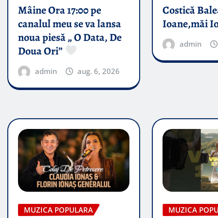
Mâine Ora 17:00 pe
Costică Bale
canalul meu se va lansa
Ioane,măi I
noua piesă „ O Data, De
admin
Doua Ori”
admin
aug. 6, 2026
MUZICA POPULARA
MUZICA POP