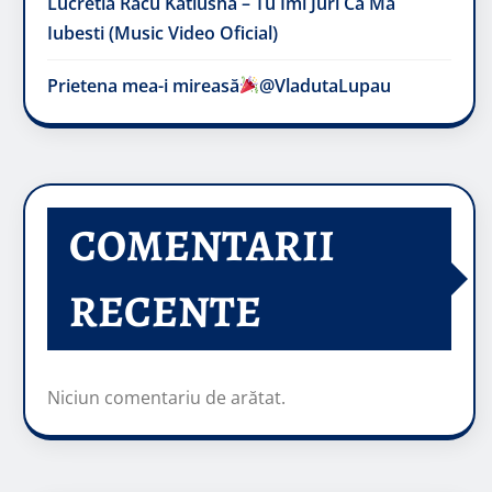
Lucretia Racu Katiusha – Tu Imi Juri Ca Ma
Iubesti (Music Video Oficial)
Prietena mea-i mireasă​
@VladutaLupau
COMENTARII
RECENTE
Niciun comentariu de arătat.