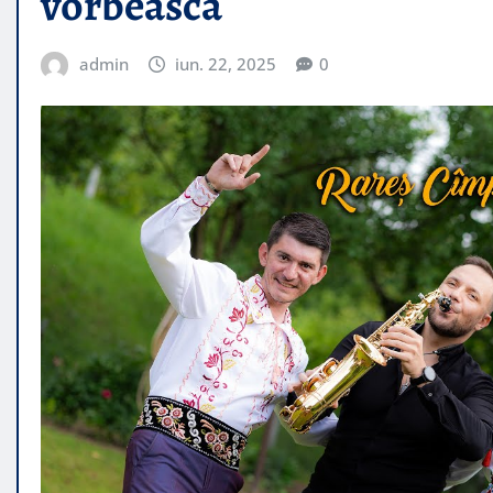
vorbeasca
admin
iun. 22, 2025
0