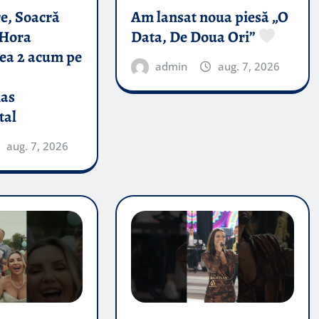
e, Soacră
Am lansat noua piesă „O
Hora
Data, De Doua Ori”
tea 2 acum pe
admin
aug. 7, 2026
nas
tal
aug. 7, 2026