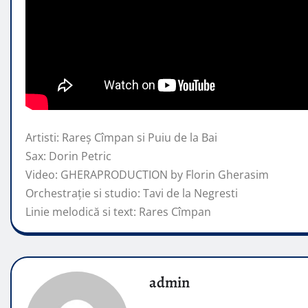
Artisti: Rareș Cîmpan si Puiu de la Bai
Sax: Dorin Petric
Video: GHERAPRODUCTION by Florin Gherasim
Orchestrație si studio: Tavi de la Negresti
Linie
melodică si text: Rares Cîmpan
admin