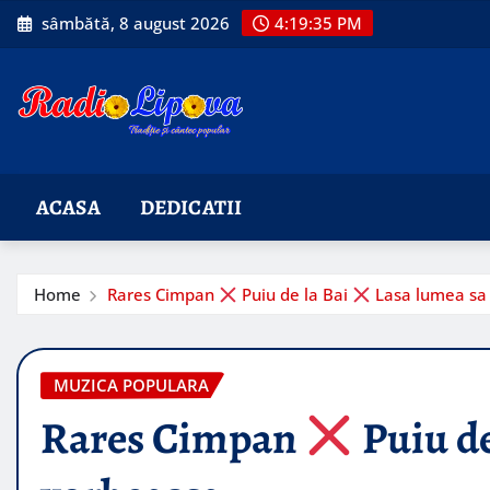
Skip
sâmbătă, 8 august 2026
4:19:37 PM
to
content
ACASA
DEDICATII
Home
Rares Cimpan
Puiu de la Bai
Lasa lumea sa
MUZICA POPULARA
Rares Cimpan
Puiu de