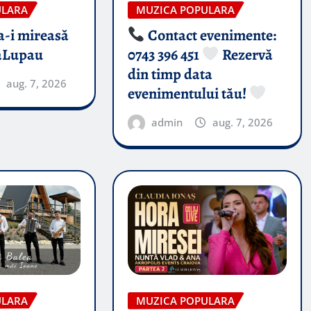
ULARA
MUZICA POPULARA
-i mireasă​
Contact evenimente:
aLupau
0743 396 451
Rezervă
din timp data
aug. 7, 2026
evenimentului tău!
admin
aug. 7, 2026
ULARA
MUZICA POPULARA