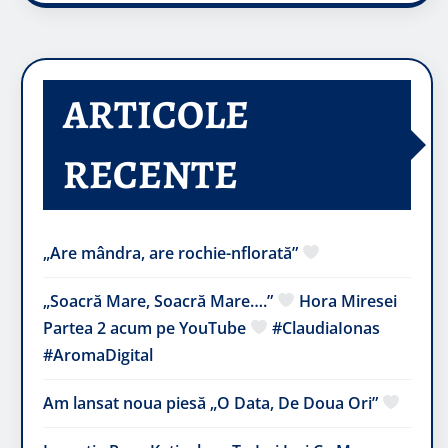
ARTICOLE
RECENTE
„Are mândra, are rochie-nflorată”
„Soacră Mare, Soacră Mare….”
Hora Miresei
Partea 2 acum pe YouTube
#ClaudiaIonas
#AromaDigital
Am lansat noua piesă „O Data, De Doua Ori”