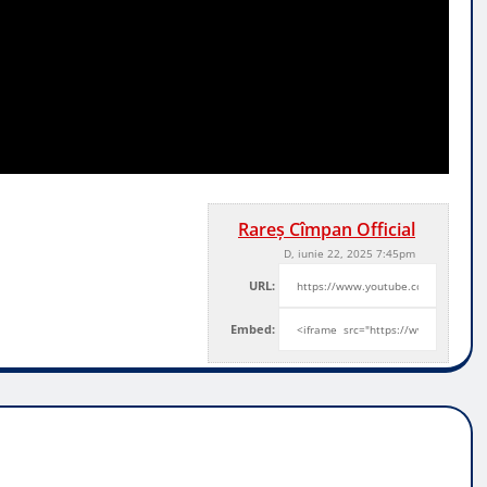
Rareș Cîmpan Official
D, iunie 22, 2025 7:45pm
URL:
Embed: