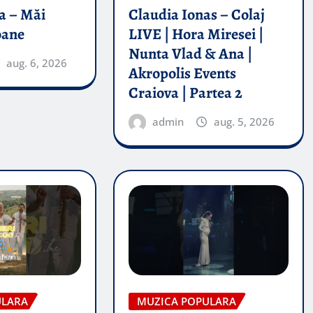
a – Măi
Claudia Ionas – Colaj
oane
LIVE | Hora Miresei |
Nunta Vlad & Ana |
aug. 6, 2026
Akropolis Events
Craiova | Partea 2
admin
aug. 5, 2026
ULARA
MUZICA POPULARA