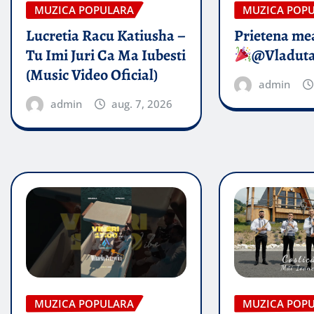
MUZICA POPULARA
MUZICA POP
Lucretia Racu Katiusha –
Prietena mea
Tu Imi Juri Ca Ma Iubesti
@Vladut
(Music Video Oficial)
admin
admin
aug. 7, 2026
MUZICA POPULARA
MUZICA POP