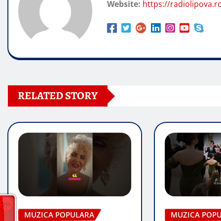
Website:
https://radiolipova.r
RELATED STORY
MUZICA POPULARA
MUZICA POP