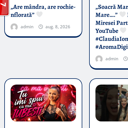
„Are mândra, are rochie-
„Soacră Mar
nflorată”
Mare….”
Miresei Par
admin
aug. 8, 2026
YouTube
#ClaudiaIo
#AromaDigi
admin