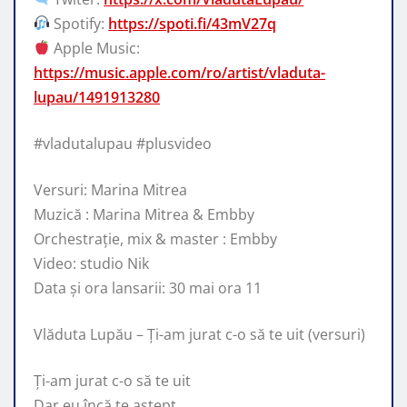
Spotify:
https://spoti.fi/43mV27q
Apple Music:
https://music.apple.com/ro/artist/vladuta-
lupau/1491913280
#vladutalupau #plusvideo
Versuri: Marina Mitrea
Muzică : Marina Mitrea & Embby
Orchestrație, mix & master : Embby
Video: studio Nik
Data și ora lansarii: 30 mai ora 11
Vlăduta Lupău – Ți-am jurat c-o să te uit (versuri)
Ți-am jurat c-o să te uit
Dar eu încă te aștept