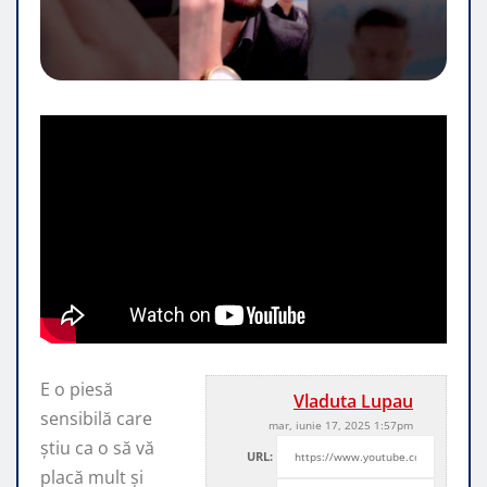
E o piesă
Vladuta Lupau
sensibilă care
mar, iunie 17, 2025 1:57pm
știu ca o să vă
URL:
placă mult și