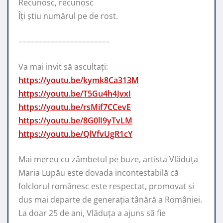
Recunosc, recunosc
Îți știu numărul pe de rost.
–––––––––––––––––––––––
Va mai invit să ascultați:
https://youtu.be/kymk8Ca313M
https://youtu.be/T5Gu4h4JvxI
https://youtu.be/rsMif7CCevE
https://youtu.be/8G0lI9yTvLM
https://youtu.be/QlVfvUgR1cY
Mai mereu cu zâmbetul pe buze, artista Vlăduța
Maria Lupău este dovada incontestabilă că
folclorul românesc este respectat, promovat şi
dus mai departe de generaţia tânără a României.
La doar 25 de ani, Vlăduța a ajuns să fie