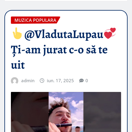
MUZICA POPULARA
@VladutaLupau
Ți-am jurat c-o să te
uit
admin
iun. 17, 2025
0