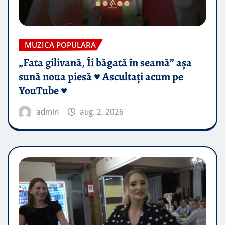
MUZICA POPULARA
„Fata gilivană, Îi băgată în seamă” așa
sună noua piesă ♥️ Ascultați acum pe
YouTube ♥️
admin
aug. 2, 2026