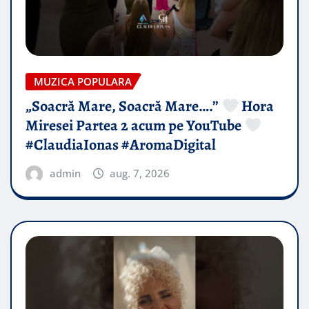
MUZICA POPULARA
„Soacră Mare, Soacră Mare….”
Hora
Miresei Partea 2 acum pe YouTube
#ClaudiaIonas #AromaDigital
admin
aug. 7, 2026