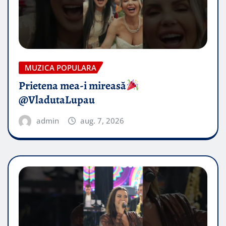
MUZICA POPULARA
Prietena mea-i mireasă​
@VladutaLupau
admin
aug. 7, 2026