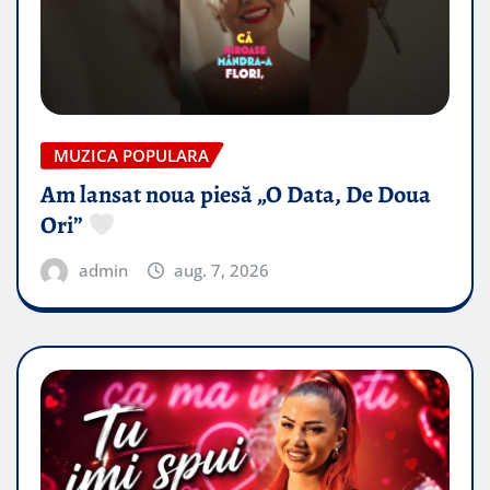
MUZICA POPULARA
Am lansat noua piesă „O Data, De Doua
Ori”
admin
aug. 7, 2026