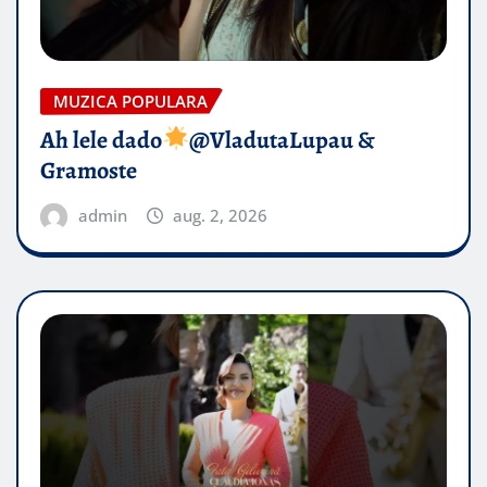
MUZICA POPULARA
Ah lele dado​
@VladutaLupau &
Gramoste
admin
aug. 2, 2026