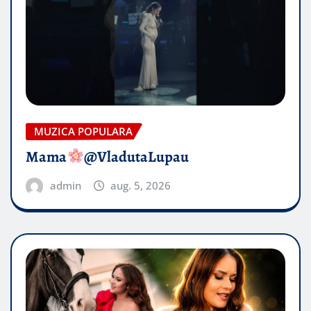
MUZICA POPULARA
Mama
@VladutaLupau
admin
aug. 5, 2026