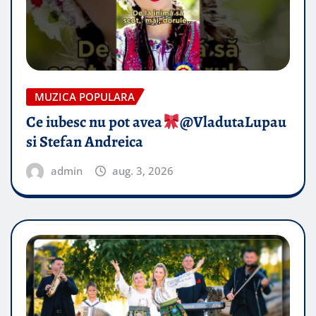
MUZICA POPULARA
Ce iubesc nu pot avea
​@VladutaLupau
si Stefan Andreica
admin
aug. 3, 2026