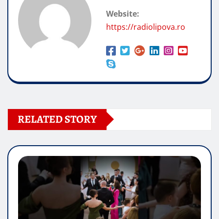
Website:
https://radiolipova.ro
RELATED STORY