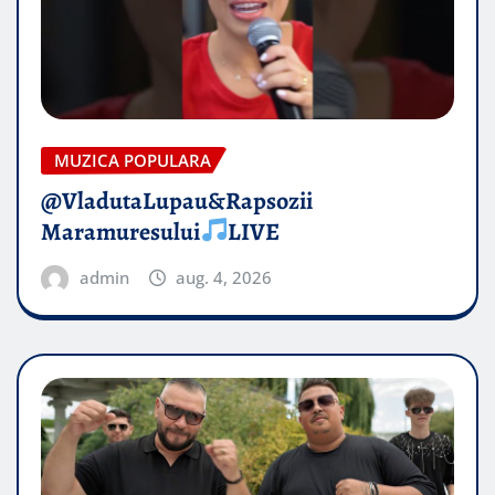
MUZICA POPULARA
@VladutaLupau&Rapsozii
Maramuresului
LIVE
admin
aug. 4, 2026