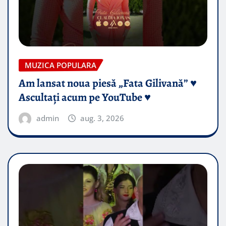
MUZICA POPULARA
Am lansat noua piesă „Fata Gilivană” ♥️
Ascultați acum pe YouTube ♥️
admin
aug. 3, 2026