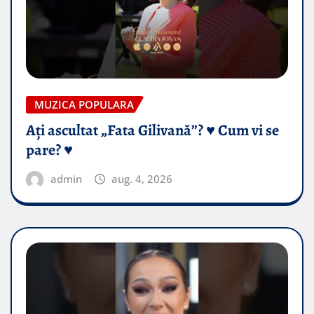
MUZICA POPULARA
Ați ascultat „Fata Gilivană”? ♥️ Cum vi se
pare? ♥️
admin
aug. 4, 2026