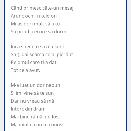
Când primesc câte-un mesaj
Arunc ochii-n telefon
Mi-aș dori mult să fi tu
Să prind trei ore să dorm
Încă sper c-o să mă suni
Să-ți dai seama ce-ai pierdut
Pe omul care ți-a dat
Tot ce a avut.
M-a luat un dor nebun
Și îmi vine să te sun
Dar nu vreau să mă
Întorc din drum
Mai bine rămâi un fost
Mă mint că nu te cunosc