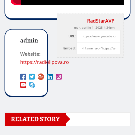
RadStarAVP
mar, aprilie 1, 2025 4:34pm
URL:
admin
Embed:
Website:
https://radiolipova.ro
RELATED STORY