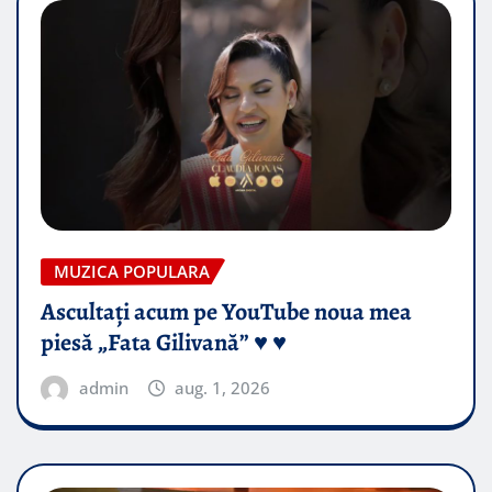
MUZICA POPULARA
Ascultați acum pe YouTube noua mea
piesă „Fata Gilivană” ♥️ ♥️
admin
aug. 1, 2026