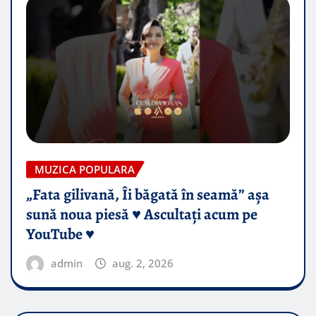
MUZICA POPULARA
„Fata gilivană, Îi băgată în seamă” așa
sună noua piesă ♥️ Ascultați acum pe
YouTube ♥️
admin
aug. 2, 2026