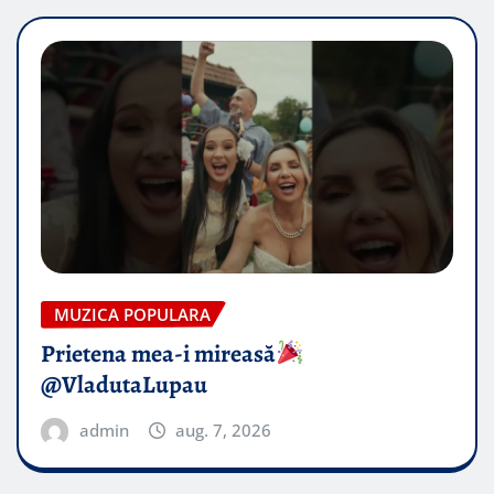
MUZICA POPULARA
Prietena mea-i mireasă​
@VladutaLupau
admin
aug. 7, 2026