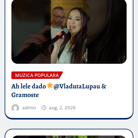
MUZICA POPULARA
Ah lele dado​
@VladutaLupau &
Gramoste
admin
aug. 2, 2026