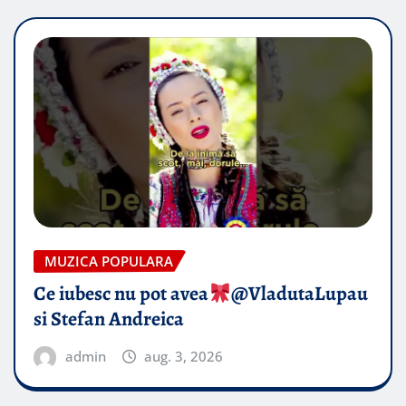
MUZICA POPULARA
Ce iubesc nu pot avea
​@VladutaLupau
si Stefan Andreica
admin
aug. 3, 2026