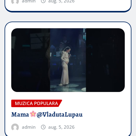
admin
aug. 5, 2026
MUZICA POPULARA
Mama
@VladutaLupau
admin
aug. 5, 2026