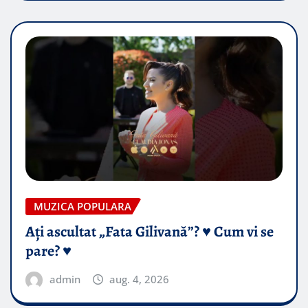
MUZICA POPULARA
Ați ascultat „Fata Gilivană”? ♥️ Cum vi se
pare? ♥️
admin
aug. 4, 2026