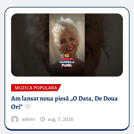
MUZICA POPULARA
Am lansat noua piesă „O Data, De Doua
Ori”
admin
aug. 7, 2026