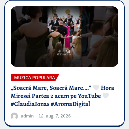
MUZICA POPULARA
„Soacră Mare, Soacră Mare….”
Hora
Miresei Partea 2 acum pe YouTube
#ClaudiaIonas #AromaDigital
admin
aug. 7, 2026