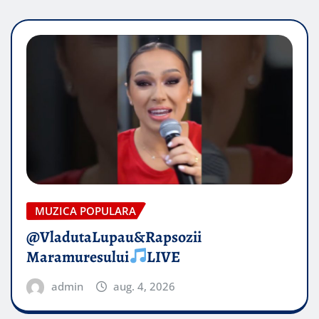
MUZICA POPULARA
@VladutaLupau&Rapsozii
Maramuresului
LIVE
admin
aug. 4, 2026