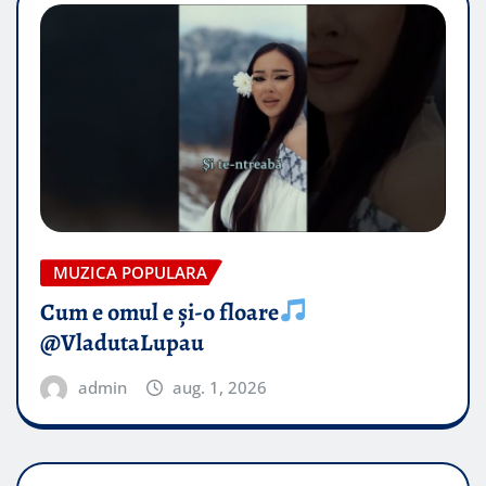
MUZICA POPULARA
Cum e omul e și-o floare
@VladutaLupau
admin
aug. 1, 2026