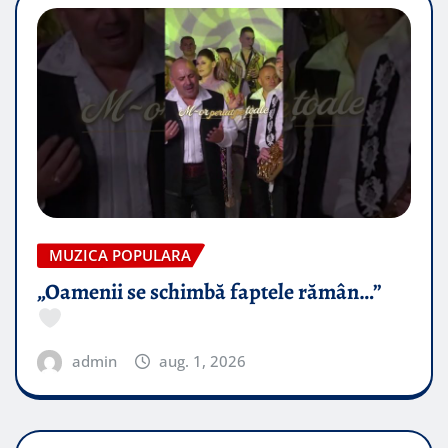
MUZICA POPULARA
„Oamenii se schimbă faptele rămân…”
admin
aug. 1, 2026