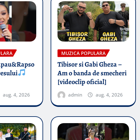
ULARA
MUZICA POPULARA
upau&Rapso
Tibisor si Gabi Gheza –
esului
Am o banda de smecheri
[videoclip oficial]
aug. 4, 2026
admin
aug. 4, 2026