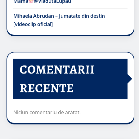
Mama
@VladutaLupau
Mihaela Abrudan – Jumatate din destin
[videoclip oficial]
COMENTARII
RECENTE
Niciun comentariu de arătat.