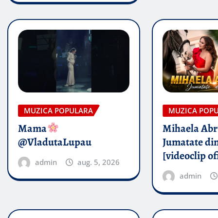
MUZICA POPULARA
MUZICA POP
Mama
Mihaela Ab
@VladutaLupau
Jumatate din
[videoclip of
admin
aug. 5, 2026
admin