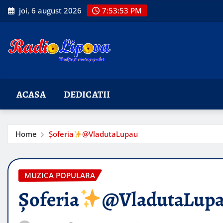
Skip
joi, 6 august 2026
7:53:54 PM
to
content
ACASA
DEDICATII
Home
Șoferia
@VladutaLupau
MUZICA POPULARA
Șoferia
@VladutaLup