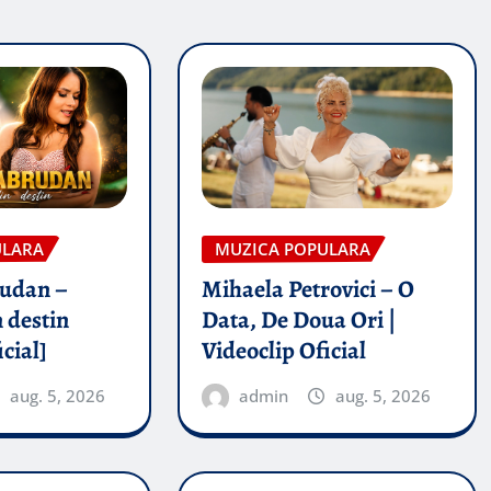
ULARA
MUZICA POPULARA
rudan –
Mihaela Petrovici – O
 destin
Data, De Doua Ori |
icial]
Videoclip Oficial
aug. 5, 2026
admin
aug. 5, 2026