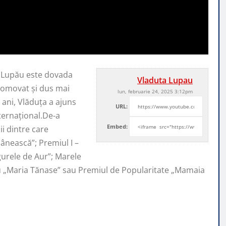
a Lupău este dovada
Vladuta Lupau
promovat şi
dus mai
lun, februarie 24, 2025 3:12pm
ani, Vlăduța a ajuns
URL:
nternaţional.De-a
Embed:
i dintre care
ânească”; Premiul I –
ugurele de Aur”; Marele
iu „Maria Tănase” sau Premiul de Popularitate „Mamaia