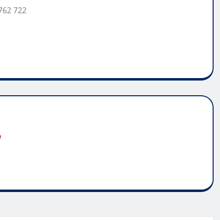
762 722
o