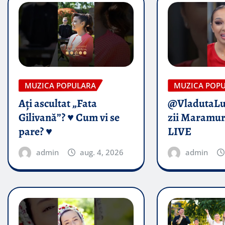
MUZICA POPULARA
MUZICA POP
Ați ascultat „Fata
@VladutaL
Gilivană”? ♥️ Cum vi se
zii Maramur
pare? ♥️
LIVE
admin
aug. 4, 2026
admin