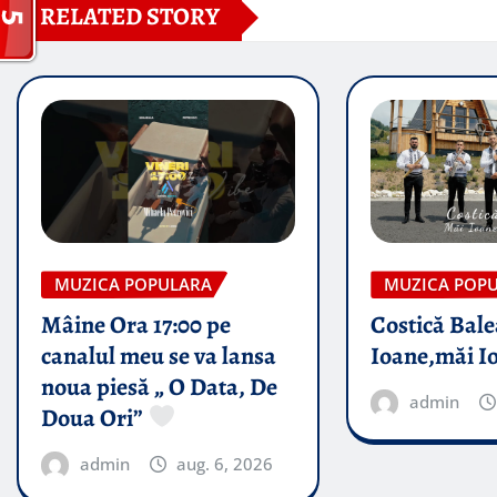
RELATED STORY
MUZICA POPULARA
MUZICA POP
Mâine Ora 17:00 pe
Costică Bale
canalul meu se va lansa
Ioane,măi I
noua piesă „ O Data, De
admin
Doua Ori”
admin
aug. 6, 2026