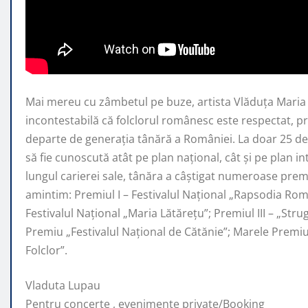
Mai mereu cu zâmbetul pe buze, artista Vlăduța Mari
incontestabilă că folclorul românesc este respectat, 
departe de generaţia tânără a României. La doar 25 de 
să fie cunoscută atât pe plan naţional, cât şi pe plan i
lungul carierei sale, tânăra a câştigat numeroase premi
amintim: Premiul I – Festivalul Național „Rapsodia Rom
Festivalul Național „Maria Lătărețu”; Premiul III – „Str
Premiu „Festivalul Național de Cătănie”; Marele Prem
Folclor”.
Vladuta Lupau
Pentru concerte , evenimente private/Booking