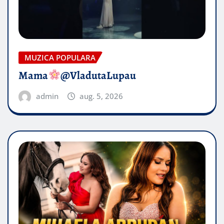
MUZICA POPULARA
Mama
@VladutaLupau
admin
aug. 5, 2026