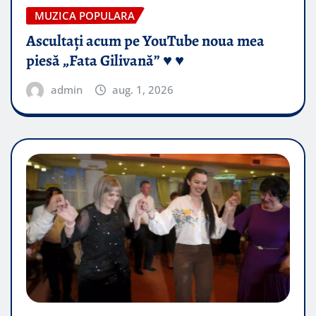
MUZICA POPULARA
Ascultați acum pe YouTube noua mea
piesă „Fata Gilivană” ♥️ ♥️
admin
aug. 1, 2026