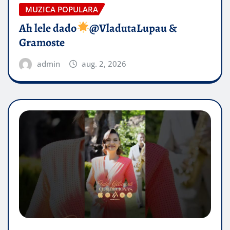
MUZICA POPULARA
Ah lele dado​
@VladutaLupau &
Gramoste
admin
aug. 2, 2026