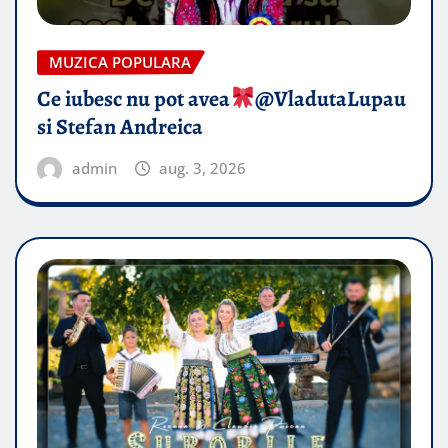
MUZICA POPULARA
Ce iubesc nu pot avea
​@VladutaLupau
si Stefan Andreica
admin
aug. 3, 2026