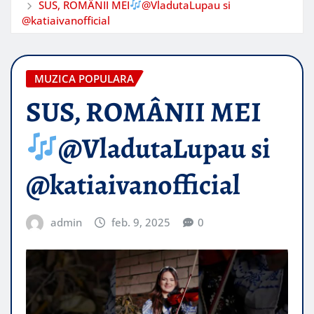
SUS, ROMÂNII MEI
@VladutaLupau si
@katiaivanofficial
MUZICA POPULARA
SUS, ROMÂNII MEI
@VladutaLupau si
@katiaivanofficial
admin
feb. 9, 2025
0