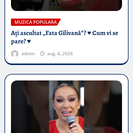
MUZICA POPULARA
Ați ascultat „Fata Gilivană”? ♥️ Cum vi se
pare? ♥️
admin
aug. 4, 2026