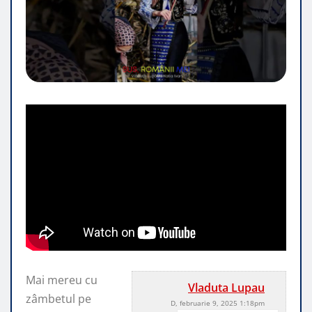
Mai mereu cu
Vladuta Lupau
zâmbetul pe
D, februarie 9, 2025 1:18pm