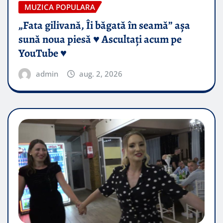
MUZICA POPULARA
„Fata gilivană, Îi băgată în seamă” așa
sună noua piesă ♥️ Ascultați acum pe
YouTube ♥️
admin
aug. 2, 2026