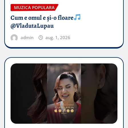
MUZICA POPULARA
Cum e omul e și-o floare
@VladutaLupau
admin
aug. 1, 2026