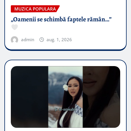
MUZICA POPULARA
„Oamenii se schimbă faptele rămân…”
admin
aug. 1, 2026