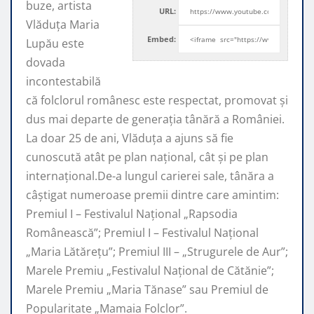
buze, artista
URL:
Vlăduța Maria
Embed:
Lupău este
dovada
incontestabilă
că folclorul românesc este respectat, promovat şi
dus mai departe de generaţia tânără a României.
La doar 25 de ani, Vlăduța a ajuns să fie
cunoscută atât pe plan naţional, cât şi pe plan
internaţional.De-a lungul carierei sale, tânăra a
câştigat numeroase premii dintre care amintim:
Premiul I – Festivalul Național „Rapsodia
Românească”; Premiul I – Festivalul Național
„Maria Lătărețu”; Premiul III – „Strugurele de Aur”;
Marele Premiu „Festivalul Național de Cătănie”;
Marele Premiu „Maria Tănase” sau Premiul de
Popularitate „Mamaia Folclor”.