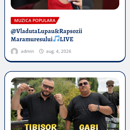
MUZICA POPULARA
@VladutaLupau&Rapsozii
Maramuresului
LIVE
admin
aug. 4, 2026