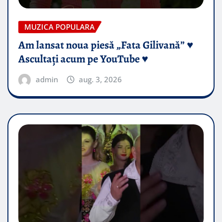
MUZICA POPULARA
Am lansat noua piesă „Fata Gilivană” ♥️
Ascultați acum pe YouTube ♥️
admin
aug. 3, 2026