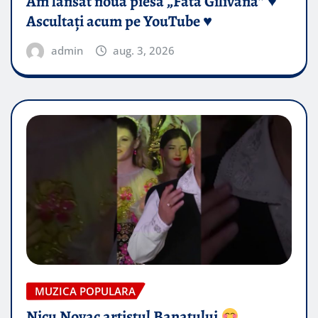
Am lansat noua piesă „Fata Gilivană” ♥️
Ascultați acum pe YouTube ♥️
admin
aug. 3, 2026
MUZICA POPULARA
Nicu Novac artistul Banatului