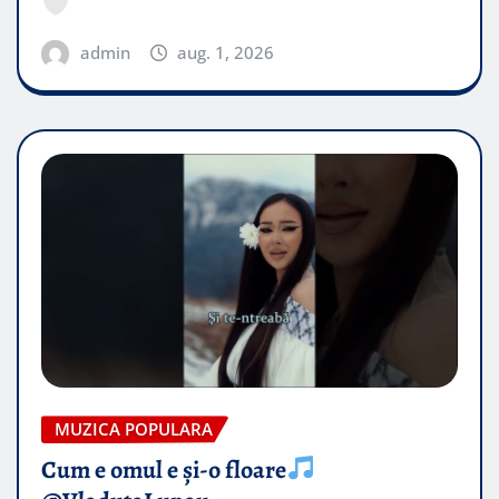
admin
aug. 1, 2026
MUZICA POPULARA
Cum e omul e și-o floare