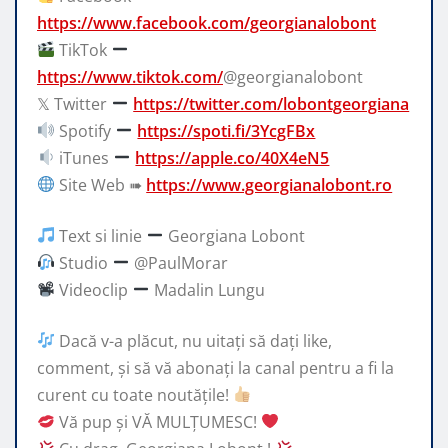
https://www.facebook.com/georgianalobont
TikTok
https://www.tiktok.com/
@georgianalobont
𝕏 Twitter
https://twitter.com/lobontgeorgiana
Spotify
https://spoti.fi/3YcgFBx
iTunes
https://apple.co/40X4eN5
Site Web ➠
https://www.georgianalobont.ro
Text si linie
Georgiana Lobont
Studio
@PaulMorar
Videoclip
Madalin Lungu
Dacă v-a plăcut, nu uitați să dați like,
comment, și să vă abonați la canal pentru a fi la
curent cu toate noutățile!
Vă pup și VĂ MULȚUMESC!