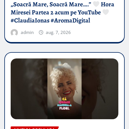
„Soacră Mare, Soacră Mare….”
Hora
Miresei Partea 2 acum pe YouTube
#ClaudiaIonas #AromaDigital
admin
aug. 7, 2026