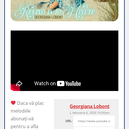
Daca vă plac
Georgiana Lobont
melodiile
J, februarie 6, 2025 10:00am
abonați-vă
URL:
pentru a afla