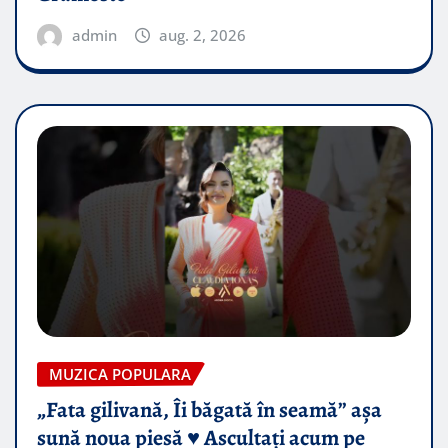
admin
aug. 2, 2026
MUZICA POPULARA
„Fata gilivană, Îi băgată în seamă” așa
sună noua piesă ♥️ Ascultați acum pe