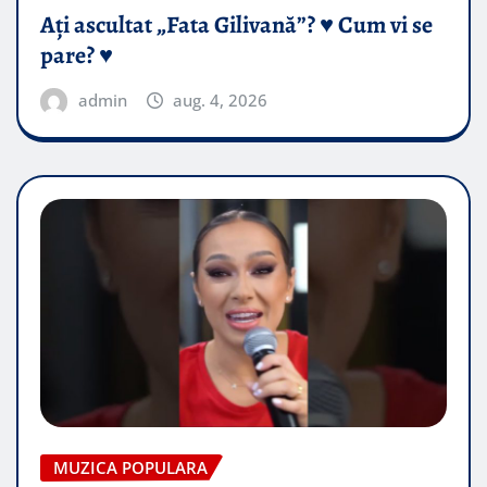
Ați ascultat „Fata Gilivană”? ♥️ Cum vi se
pare? ♥️
admin
aug. 4, 2026
MUZICA POPULARA