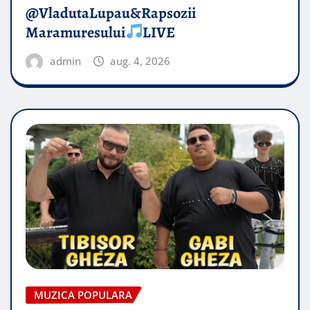
@VladutaLupau&Rapsozii
Maramuresului
LIVE
admin
aug. 4, 2026
MUZICA POPULARA