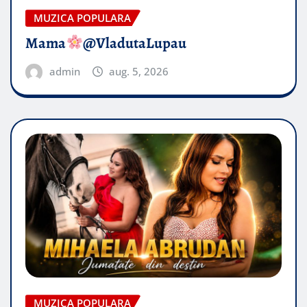
MUZICA POPULARA
Mama
@VladutaLupau
admin
aug. 5, 2026
MUZICA POPULARA