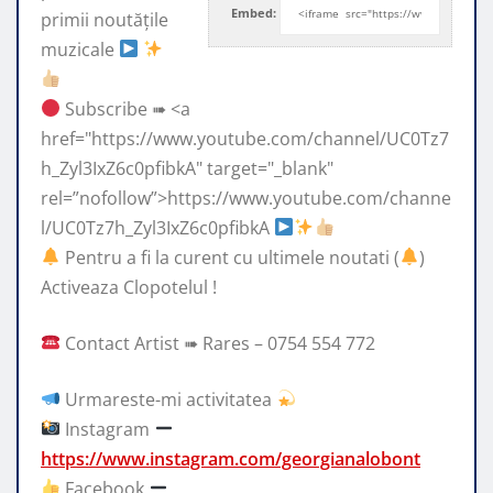
Embed:
primii noutățile
muzicale
Subscribe ➠ <a
href="https://www.youtube.com/channel/UC0Tz7
h_Zyl3IxZ6c0pfibkA" target="_blank"
rel=”nofollow”>https://www.youtube.com/channe
l/UC0Tz7h_Zyl3IxZ6c0pfibkA
Pentru a fi la curent cu ultimele noutati (
)
Activeaza Clopotelul !
Contact Artist ➠ Rares – 0754 554 772
Urmareste-mi activitatea
Instagram
https://www.instagram.com/georgianalobont
Facebook