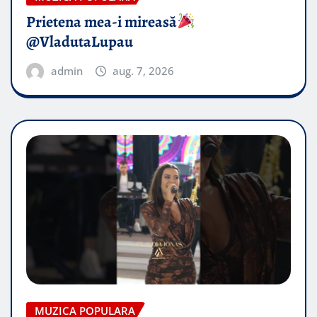
Prietena mea-i mireasă​
@VladutaLupau
admin
aug. 7, 2026
MUZICA POPULARA