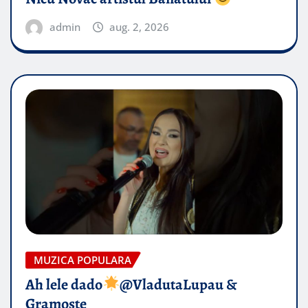
admin
aug. 2, 2026
MUZICA POPULARA
Ah lele dado​
@VladutaLupau &
Gramoste