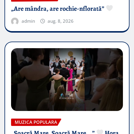
„Are mândra, are rochie-nflorată”
admin
aug. 8, 2026
MUZICA POPULARA
„Soacră Mare, Soacră Mare….”
Hora