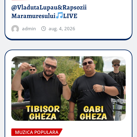
@VladutaLupau&Rapsozii
Maramuresului
LIVE
admin
aug. 4, 2026
MUZICA POPULARA