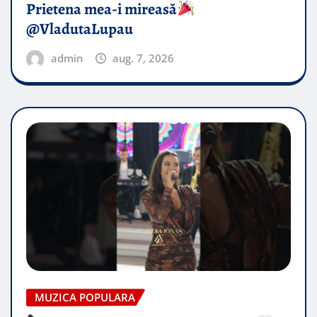
Prietena mea-i mireasă​
@VladutaLupau
admin
aug. 7, 2026
MUZICA POPULARA