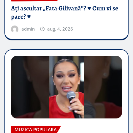
Ați ascultat „Fata Gilivană”? ♥️ Cum vi se
pare? ♥️
admin
aug. 4, 2026
MUZICA POPULARA