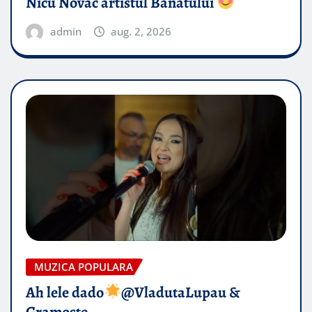
Nicu Novac artistul Banatului
admin
aug. 2, 2026
MUZICA POPULARA
Ah lele dado​
@VladutaLupau &
Gramoste