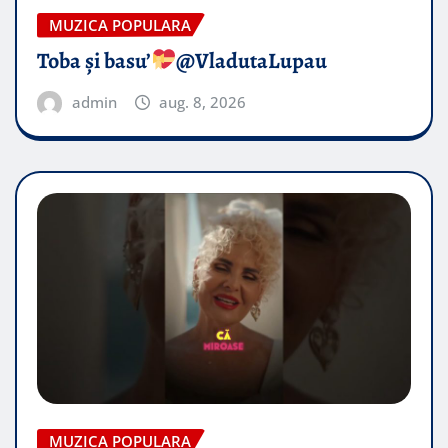
MUZICA POPULARA
Toba și basu’
@VladutaLupau
admin
aug. 8, 2026
MUZICA POPULARA