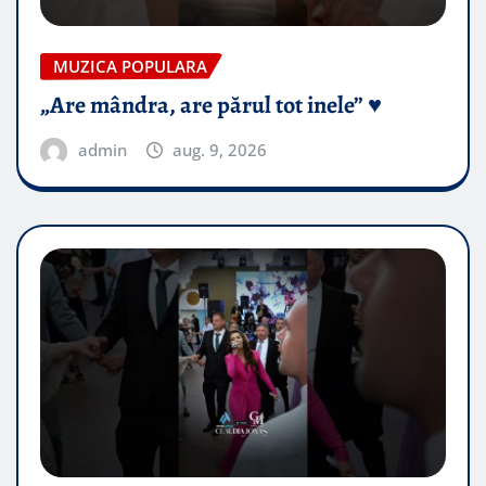
MUZICA POPULARA
„Are mândra, are părul tot inele” ♥️
admin
aug. 9, 2026