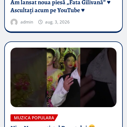
Am lansat noua piesă „Fata Gilivană” ♥️
Ascultați acum pe YouTube ♥️
admin
aug. 3, 2026
MUZICA POPULARA