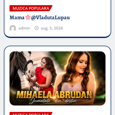
MUZICA POPULARA
Mama
@VladutaLupau
admin
aug. 5, 2026
MUZICA POPULARA