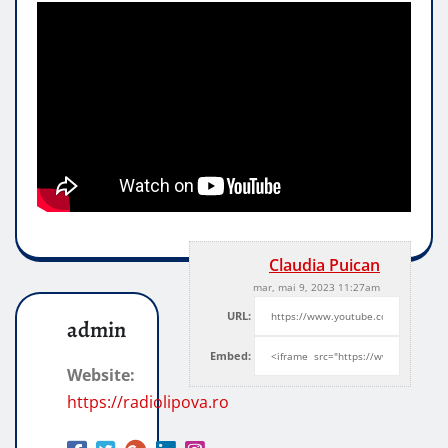
Claudia Puican
mar, mai 9, 2023 11:27am
URL:
admin
Embed:
Website:
https://radiolipova.ro