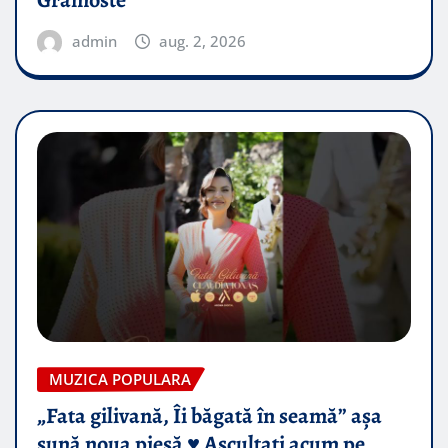
admin
aug. 2, 2026
MUZICA POPULARA
„Fata gilivană, Îi băgată în seamă” așa
sună noua piesă ♥️ Ascultați acum pe