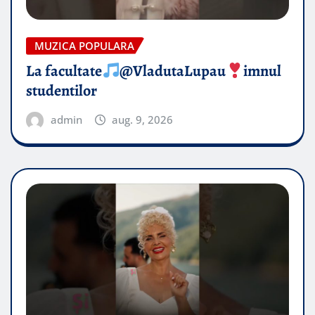
MUZICA POPULARA
La facultate
@VladutaLupau
imnul
studentilor
admin
aug. 9, 2026