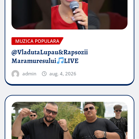
MUZICA POPULARA
@VladutaLupau&Rapsozii
Maramuresului
LIVE
admin
aug. 4, 2026