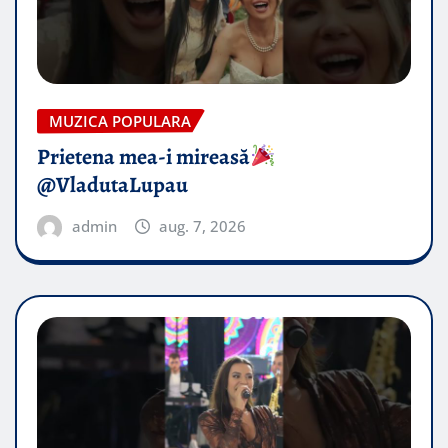
MUZICA POPULARA
Prietena mea-i mireasă​
@VladutaLupau
admin
aug. 7, 2026