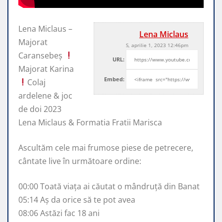
Lena Miclaus –
Lena Miclaus
Majorat
S, aprilie 1, 2023 12:46pm
Caransebeș
URL:
Majorat Karina
Embed:
Colaj
ardelene & joc
de doi 2023
Lena Miclaus & Formatia Fratii Marisca
Ascultăm
cele mai frumose piese de petrecere,
cântate live în următoare ordine:
00:00 Toată viața ai căutat o mândruță din Banat
05:14 Aș da orice să te pot avea
08:06 Astăzi fac 18 ani