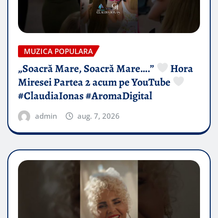
MUZICA POPULARA
„Soacră Mare, Soacră Mare….”
Hora
Miresei Partea 2 acum pe YouTube
#ClaudiaIonas #AromaDigital
admin
aug. 7, 2026