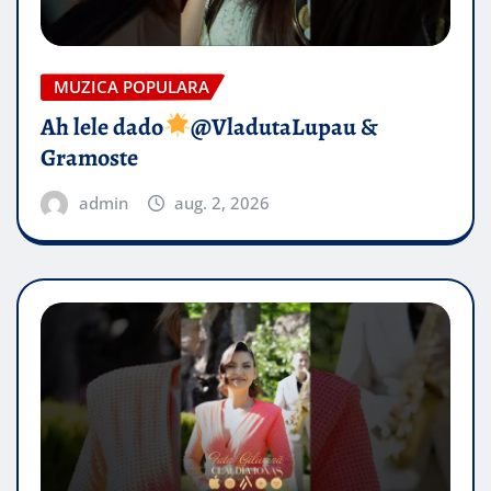
MUZICA POPULARA
Ah lele dado​
@VladutaLupau &
Gramoste
admin
aug. 2, 2026