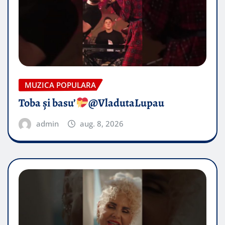
MUZICA POPULARA
Toba și basu’
@VladutaLupau
admin
aug. 8, 2026