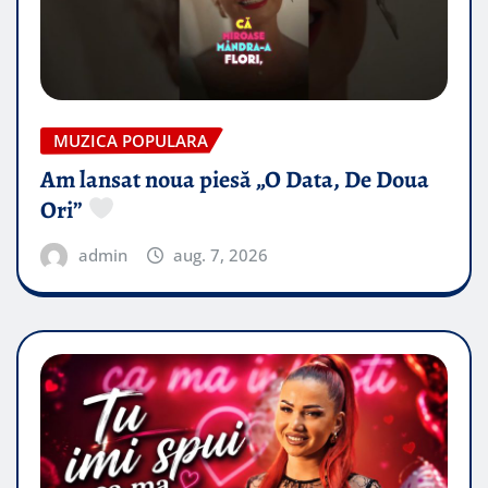
MUZICA POPULARA
Am lansat noua piesă „O Data, De Doua
Ori”
admin
aug. 7, 2026