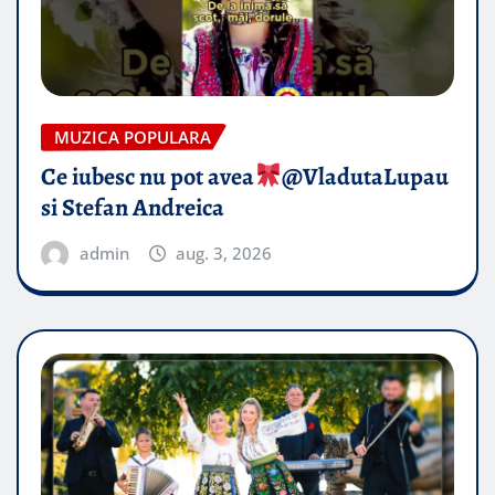
MUZICA POPULARA
Ce iubesc nu pot avea
​@VladutaLupau
si Stefan Andreica
admin
aug. 3, 2026