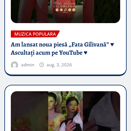
MUZICA POPULARA
Am lansat noua piesă „Fata Gilivană” ♥️
Ascultați acum pe YouTube ♥️
admin
aug. 3, 2026