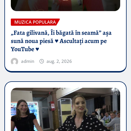
MUZICA POPULARA
„Fata gilivană, Îi băgată în seamă” așa
sună noua piesă ♥️ Ascultați acum pe
YouTube ♥️
admin
aug. 2, 2026