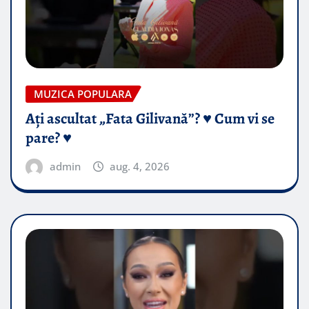
MUZICA POPULARA
Ați ascultat „Fata Gilivană”? ♥️ Cum vi se
pare? ♥️
admin
aug. 4, 2026