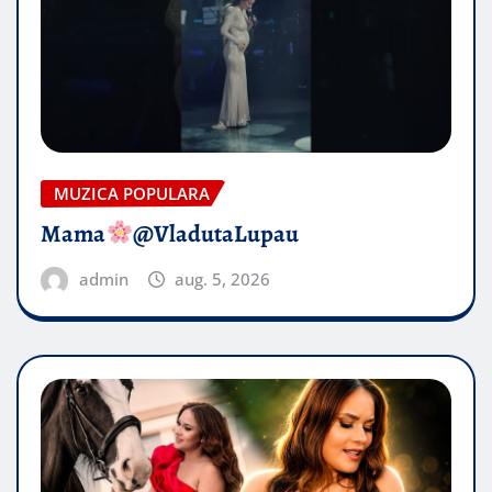
MUZICA POPULARA
Mama
@VladutaLupau
admin
aug. 5, 2026