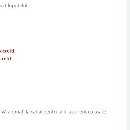
za Clopotelul !
acretd
cretd
d
ă vă abonați la canal pentru a fi la curent cu toate