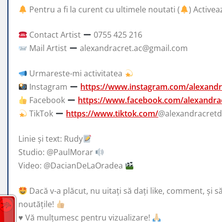
Pentru a fi la curent cu ultimele noutati (
) Activea
Contact Artist
0755 425 216
Mail Artist
alexandracret.ac@gmail.com
Urmareste-mi activitatea
Instagram
https://www.instagram.com/alexandr
Facebook
https://www.facebook.com/alexandra
TikTok
https://www.tiktok.com/
@alexandracret
Linie și text: Rudy
Studio: @PaulMorar
Video: @DacianDeLaOradea
Dacă v-a plăcut, nu uitați să dați like, comment, și s
noutățile!
♥️
Vă mulțumesc pentru vizualizare!