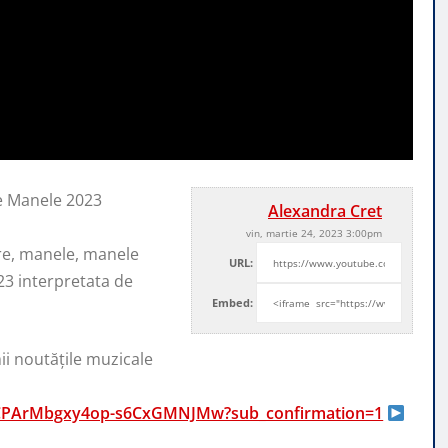
e Manele 2023
Alexandra Cret
vin, martie 24, 2023 3:00pm
re, manele, manele
URL:
23 interpretata de
Embed:
ii noutățile muzicale
UCPArMbgxy4op-s6CxGMNJMw?sub_confirmation=1