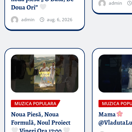
admin
Doua Ori”
admin
aug. 6, 2026
MUZICA POPULARA
MUZICA POP
Noua Piesă, Noua
Mama
Formulă, Noul Proiect
@VladutaL
Vineri Ora 17:00