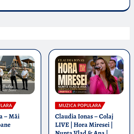
ULARA
MUZICA POPULARA
a – Măi
Claudia Ionas – Colaj
oane
LIVE | Hora Miresei |
Nunta Vlad & Ana |