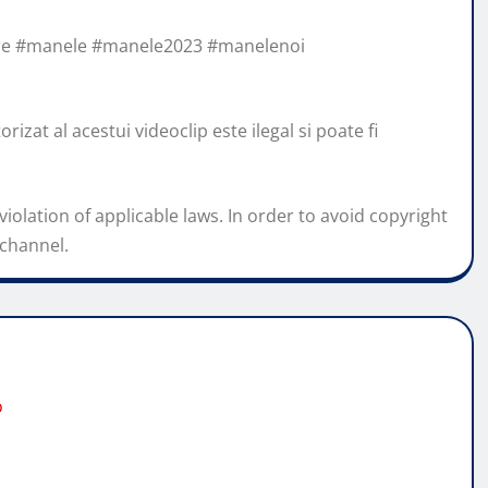
ere #manele #manele2023 #manelenoi
zat al acestui videoclip este ilegal si poate fi
iolation of applicable laws. In order to avoid copyright
 channel.
o