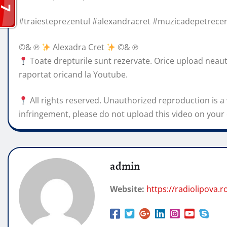
#traiesteprezentul #alexandracret #muzicadepetrec
©️
& ℗
Alexadra Cret
©️
& ℗
Toate drepturile sunt rezervate. Orice upload neautori
raportat oricand la Youtube.
All rights reserved. Unauthorized reproduction is a v
infringement, please do not upload this video on your
admin
Website:
https://radiolipova.r