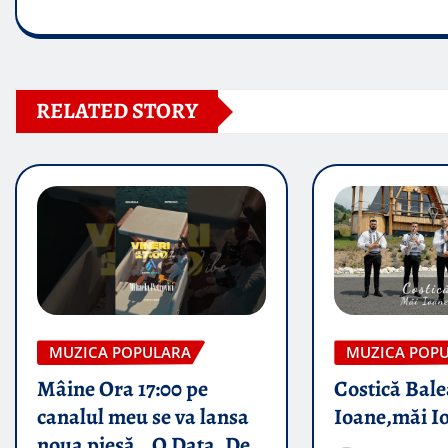
RELATED STORY
MUZICA POPULARA
MUZICA POP
Mâine Ora 17:00 pe
Costică Bale
canalul meu se va lansa
Ioane,măi I
noua piesă „ O Data, De