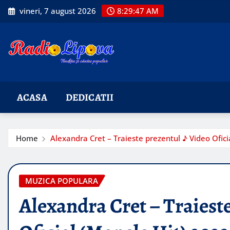
Skip
vineri, 7 august 2026
8:29:48 AM
to
content
ACASA
DEDICATII
Home
Alexandra Cret – Traieste prezentul ♪ Video Ofici
MUZICA POPULARA
Alexandra Cret – Traiest