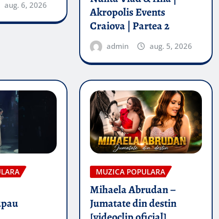
aug. 6, 2026
Akropolis Events
Craiova | Partea 2
admin
aug. 5, 2026
ULARA
MUZICA POPULARA
Mihaela Abrudan –
upau
Jumatate din destin
[videoclip oficial]