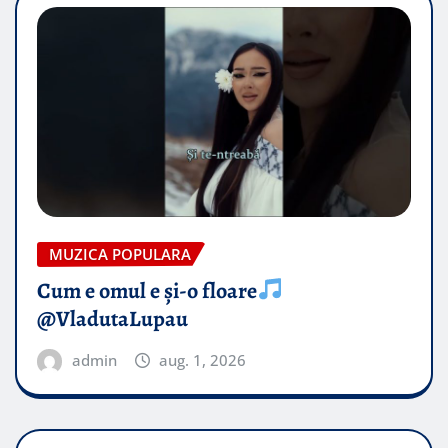
MUZICA POPULARA
Cum e omul e și-o floare
@VladutaLupau
admin
aug. 1, 2026