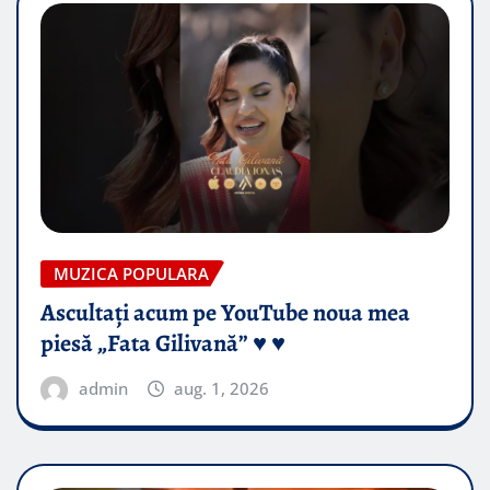
MUZICA POPULARA
Ascultați acum pe YouTube noua mea
piesă „Fata Gilivană” ♥️ ♥️
admin
aug. 1, 2026