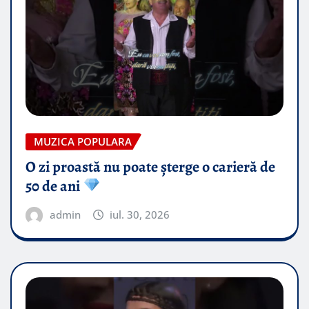
MUZICA POPULARA
O zi proastă nu poate șterge o carieră de
50 de ani
admin
iul. 30, 2026