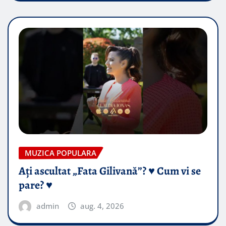
MUZICA POPULARA
Ați ascultat „Fata Gilivană”? ♥️ Cum vi se
pare? ♥️
admin
aug. 4, 2026