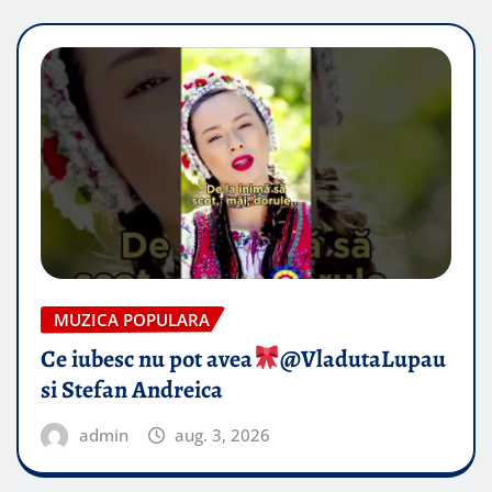
MUZICA POPULARA
Ce iubesc nu pot avea
​@VladutaLupau
si Stefan Andreica
admin
aug. 3, 2026