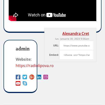
Alexandra Cret
lun, ianuarie 30, 2023 9:56am
URL:
admin
Embed:
Website:
https://radiolipova.ro