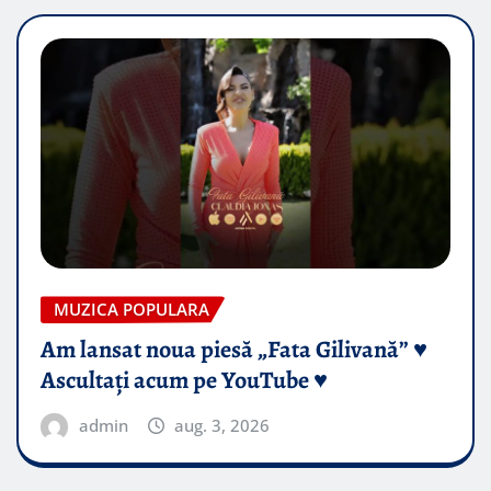
MUZICA POPULARA
Am lansat noua piesă „Fata Gilivană” ♥️
Ascultați acum pe YouTube ♥️
admin
aug. 3, 2026