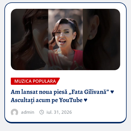
MUZICA POPULARA
Am lansat noua piesă „Fata Gilivană” ♥️
Ascultați acum pe YouTube ♥️
admin
iul. 31, 2026