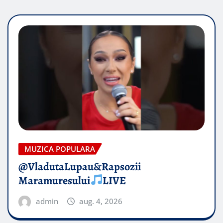
MUZICA POPULARA
@VladutaLupau&Rapsozii
Maramuresului
LIVE
admin
aug. 4, 2026