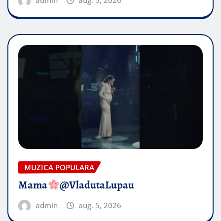
admin
aug. 5, 2026
MUZICA POPULARA
Mama
@VladutaLupau
admin
aug. 5, 2026