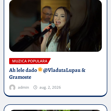
MUZICA POPULARA
Ah lele dado​
@VladutaLupau &
Gramoste
admin
aug. 2, 2026