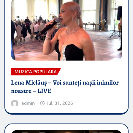
MUZICA POPULARA
Lena Miclăuș – Voi sunteți nașii inimilor
noastre – LIVE
admin
iul. 31, 2026