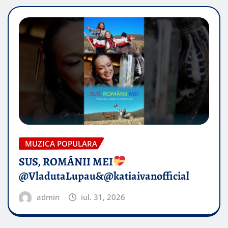
MUZICA POPULARA
SUS, ROMÂNII MEI
@VladutaLupau&@katiaivanofficial
admin
iul. 31, 2026