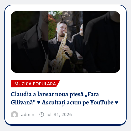
MUZICA POPULARA
Claudia a lansat noua piesă „Fata
Gilivană” ♥️ Ascultați acum pe YouTube ♥️
admin
iul. 31, 2026