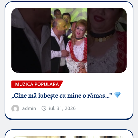
MUZICA POPULARA
„Cine mă iubește cu mine o rămas…”
admin
iul. 31, 2026