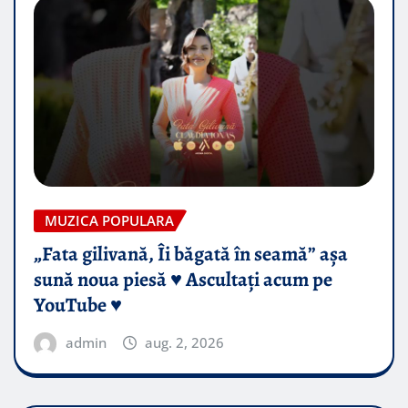
MUZICA POPULARA
„Fata gilivană, Îi băgată în seamă” așa
sună noua piesă ♥️ Ascultați acum pe
YouTube ♥️
admin
aug. 2, 2026