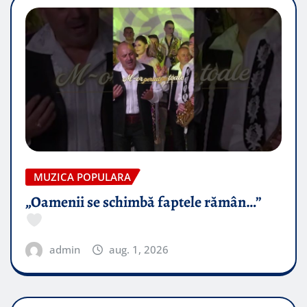
MUZICA POPULARA
„Oamenii se schimbă faptele rămân…”
admin
aug. 1, 2026