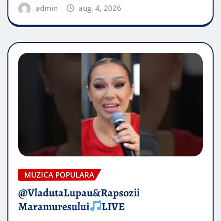
admin
aug. 4, 2026
MUZICA POPULARA
@VladutaLupau&Rapsozii
Maramuresului
LIVE