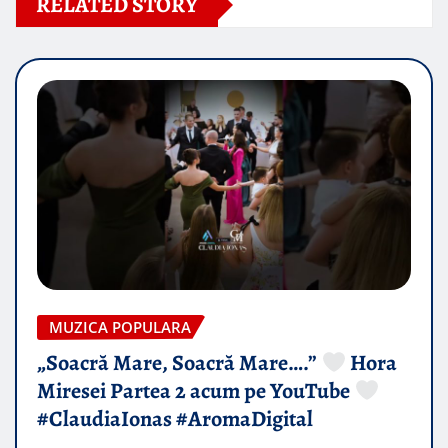
RELATED STORY
MUZICA POPULARA
„Soacră Mare, Soacră Mare….”
Hora
Miresei Partea 2 acum pe YouTube
#ClaudiaIonas #AromaDigital