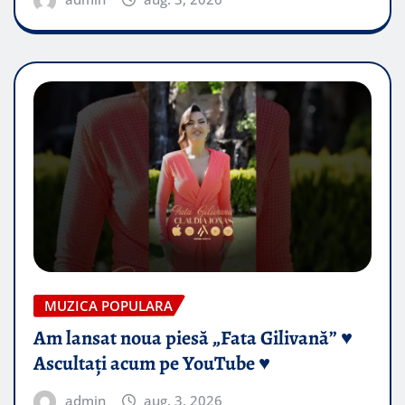
MUZICA POPULARA
Am lansat noua piesă „Fata Gilivană” ♥️
Ascultați acum pe YouTube ♥️
admin
aug. 3, 2026