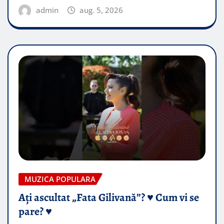
admin
aug. 5, 2026
MUZICA POPULARA
Ați ascultat „Fata Gilivană”? ♥️ Cum vi se
pare? ♥️