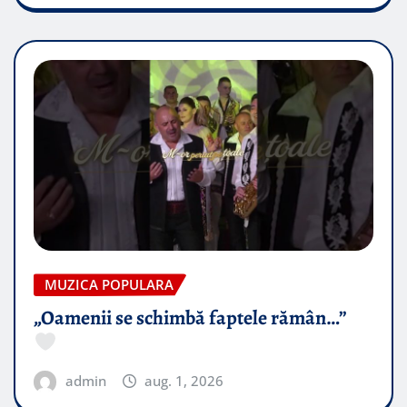
MUZICA POPULARA
„Oamenii se schimbă faptele rămân…”
admin
aug. 1, 2026