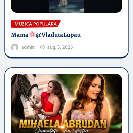
MUZICA POPULARA
Mama
@VladutaLupau
admin
aug. 5, 2026