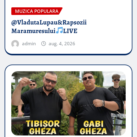
MUZICA POPULARA
@VladutaLupau&Rapsozii
Maramuresului
LIVE
admin
aug. 4, 2026