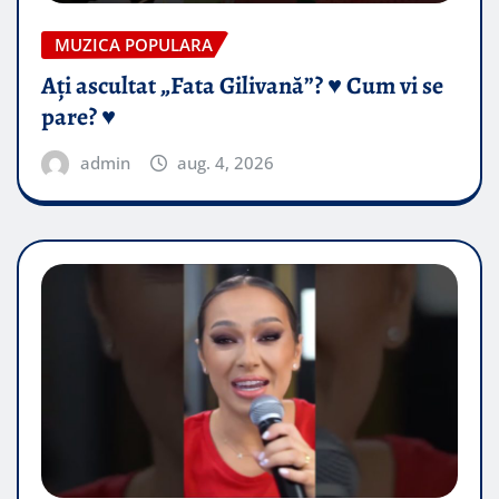
MUZICA POPULARA
Ați ascultat „Fata Gilivană”? ♥️ Cum vi se
pare? ♥️
admin
aug. 4, 2026