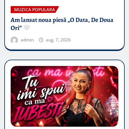
MUZICA POPULARA
Am lansat noua piesă „O Data, De Doua
Ori”
admin
aug. 7, 2026