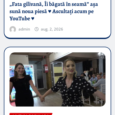
„Fata gilivană, Îi băgată în seamă” așa
sună noua piesă ♥️ Ascultați acum pe
YouTube ♥️
admin
aug. 2, 2026