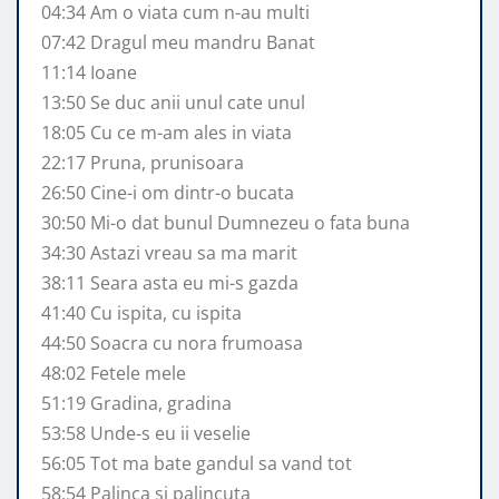
04:34 Am o viata cum n-au multi
07:42 Dragul meu mandru Banat
11:14 Ioane
13:50 Se duc anii unul cate unul
18:05 Cu ce m-am ales in viata
22:17 Pruna, prunisoara
26:50 Cine-i om dintr-o bucata
30:50 Mi-o dat bunul Dumnezeu o fata buna
34:30 Astazi vreau sa ma marit
38:11 Seara asta eu mi-s gazda
41:40 Cu ispita, cu ispita
44:50 Soacra cu nora frumoasa
48:02 Fetele mele
51:19 Gradina, gradina
53:58 Unde-s eu ii veselie
56:05 Tot ma bate gandul sa vand tot
58:54 Palinca si palincuta