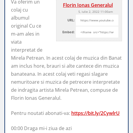
Va oferim un
Florin Ionas Generalul
colaj cu
S, iulie 2, 2022 11:00am
albumul
URL:
original Cu ce
Embed:
m-am ales in
viata
interpretat de
Mirela Petrean. In acest
colaj de muzica din Banat
am inclus hore, brauri si alte cantece din muzica
banateana. In acest colaj veti regasi slagare
nemuritoare si muzica de petrecere interpretate
de indragita artista Mirela Petrean, compuse de
Florin Ionas Generalul.
Pentru noutati abonati-va:
https://bit.ly/2CywlrU
00:00 Draga mi-i ziua de azi