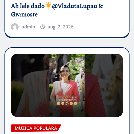
Ah lele dado​
@VladutaLupau &
Gramoste
admin
aug. 2, 2026
MUZICA POPULARA