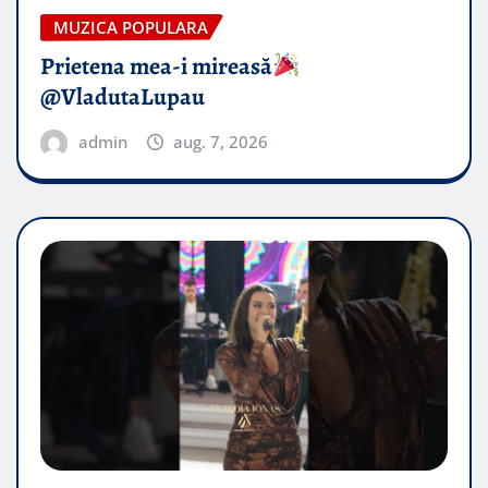
MUZICA POPULARA
Prietena mea-i mireasă​
@VladutaLupau
admin
aug. 7, 2026