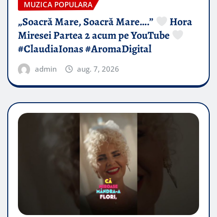
MUZICA POPULARA
„Soacră Mare, Soacră Mare….”
Hora
Miresei Partea 2 acum pe YouTube
#ClaudiaIonas #AromaDigital
admin
aug. 7, 2026