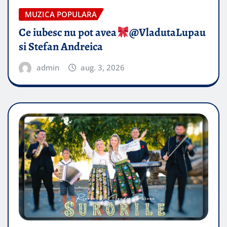
MUZICA POPULARA
Ce iubesc nu pot avea
​@VladutaLupau
si Stefan Andreica
admin
aug. 3, 2026