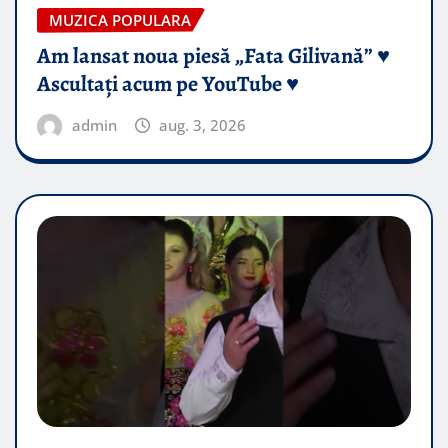
MUZICA POPULARA
Am lansat noua piesă „Fata Gilivană” ♥️
Ascultați acum pe YouTube ♥️
admin
aug. 3, 2026