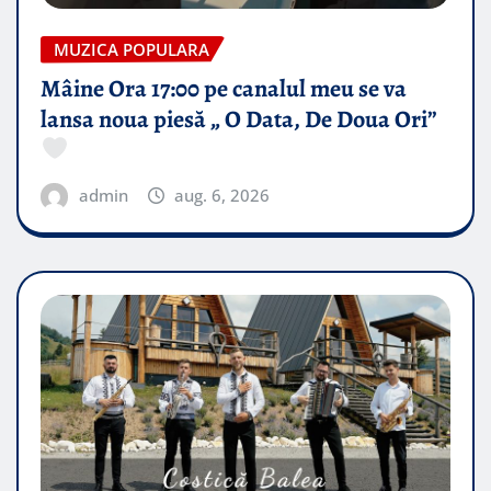
MUZICA POPULARA
Mâine Ora 17:00 pe canalul meu se va
lansa noua piesă „ O Data, De Doua Ori”
admin
aug. 6, 2026