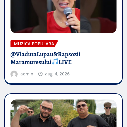
MUZICA POPULARA
@VladutaLupau&Rapsozii
Maramuresului
LIVE
admin
aug. 4, 2026