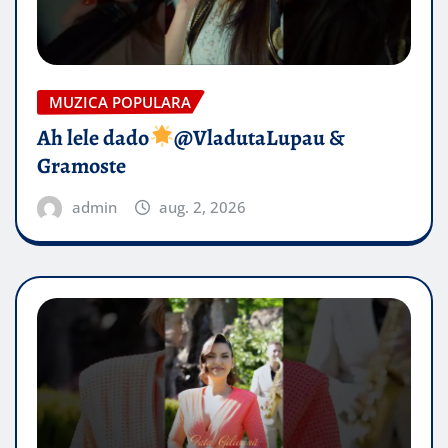
MUZICA POPULARA
Ah lele dado​
@VladutaLupau &
Gramoste
admin
aug. 2, 2026