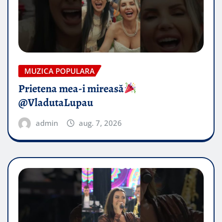
MUZICA POPULARA
Prietena mea-i mireasă​
@VladutaLupau
admin
aug. 7, 2026