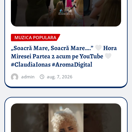
MUZICA POPULARA
„Soacră Mare, Soacră Mare….”
Hora
Miresei Partea 2 acum pe YouTube
#ClaudiaIonas #AromaDigital
admin
aug. 7, 2026