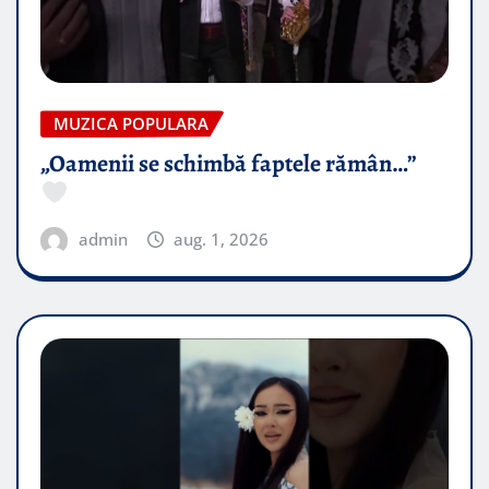
MUZICA POPULARA
„Oamenii se schimbă faptele rămân…”
admin
aug. 1, 2026