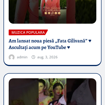
MUZICA POPULARA
Am lansat noua piesă „Fata Gilivană” ♥️
Ascultați acum pe YouTube ♥️
admin
aug. 3, 2026