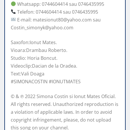
Whatsapp: 0744604414 sau 0746435995
Telefon: 0744604414 sau 0746435995
E-mail: matesionut80@yahoo.com sau
Costin_simonyk@yahoo.com
Saxofon:Ionut Mates.
Vioara:Drambau Roberto.
Studio: Horia Boncut.
Videoclip:Dacian de la Oradea.
Text:Vali Doaga
#SIMONACOSTIN #IONUTMATES
© & ℗ 2022 Simona Costin si Ionut Mates Oficial.
All rights reserved. Unauthorized reproduction is
a violation of applicable laws. In order to avoid
copyright infringement, please, do not upload
this song on your channel.