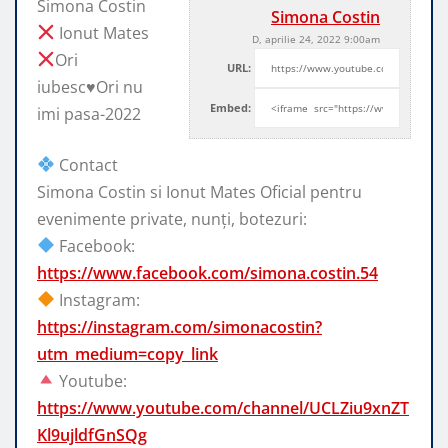
Simona Costin
Simona Costin
Ionut Mates
D, aprilie 24, 2022 9:00am
Ori
URL:
iubesc
♥️
Ori nu
Embed:
imi pasa-2022
Contact
Simona Costin si Ionut Mates Oficial pentru
evenimente
private, nunți, botezuri:
Facebook:
https://www.facebook.com/simona.costin.54
Instagram:
https://instagram.com/simonacostin?
utm_medium=copy_link
Youtube:
https://www.youtube.com/channel/UCLZiu9xnZT
Kl9ujldfGnSQg