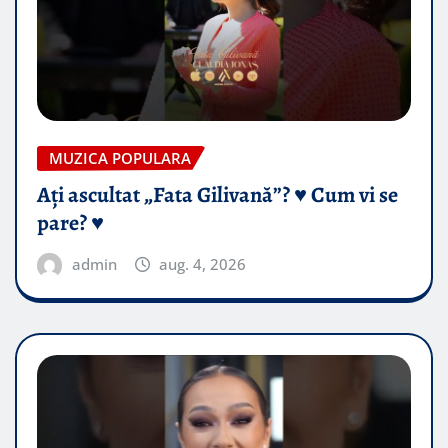
MUZICA POPULARA
Ați ascultat „Fata Gilivană”? ♥️ Cum vi se
pare? ♥️
admin
aug. 4, 2026