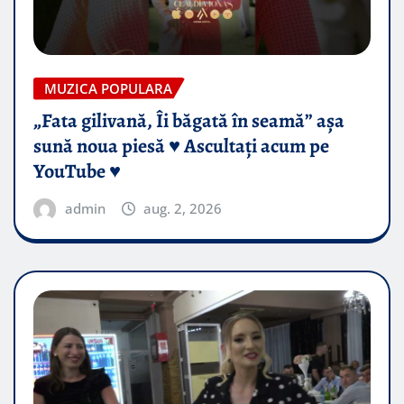
MUZICA POPULARA
„Fata gilivană, Îi băgată în seamă” așa
sună noua piesă ♥️ Ascultați acum pe
YouTube ♥️
admin
aug. 2, 2026