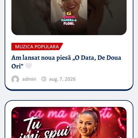
MUZICA POPULARA
Am lansat noua piesă „O Data, De Doua
Ori”
admin
aug. 7, 2026