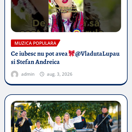
MUZICA POPULARA
Ce iubesc nu pot avea
​@VladutaLupau
si Stefan Andreica
admin
aug. 3, 2026