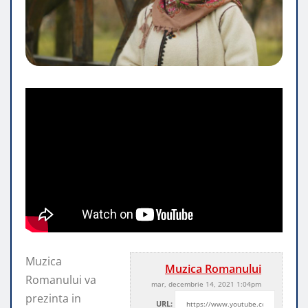
Muzica
Muzica Romanului
Romanului va
mar, decembrie 14, 2021 1:04pm
prezinta in
URL: