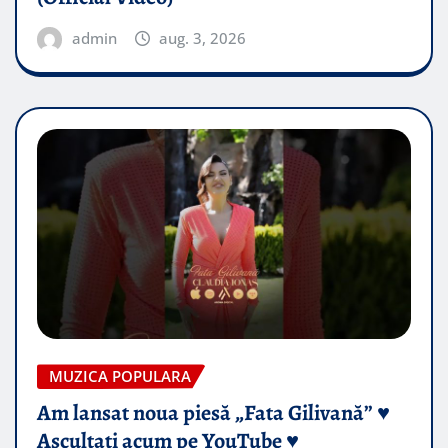
admin
aug. 3, 2026
MUZICA POPULARA
Am lansat noua piesă „Fata Gilivană” ♥️
Ascultați acum pe YouTube ♥️