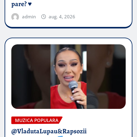
pare? ♥️
admin
aug. 4, 2026
MUZICA POPULARA
@VladutaLupau&Rapsozii