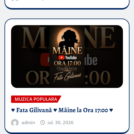
MUZICA POPULARA
♥️ Fata Gilivană ♥️ Mâine la Ora 17:00 ♥️
admin
iul. 30, 2026