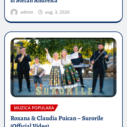
si Stefan Andreica
admin
aug. 3, 2026
MUZICA POPULARA
Roxana & Claudia Puican – Surorile
(Official Video)