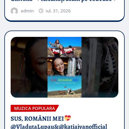
admin
iul. 31, 2026
MUZICA POPULARA
SUS, ROMÂNII MEI
@VladutaLupau&@katiaivanofficial