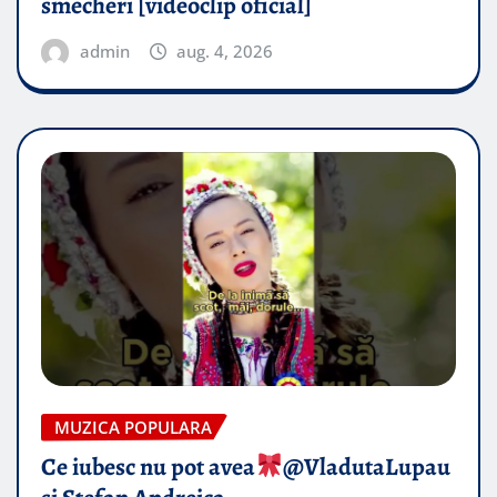
smecheri [videoclip oficial]
admin
aug. 4, 2026
MUZICA POPULARA
Ce iubesc nu pot avea
​@VladutaLupau