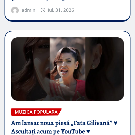
admin
iul. 31, 2026
MUZICA POPULARA
Am lansat noua piesă „Fata Gilivană” ♥️
Ascultați acum pe YouTube ♥️