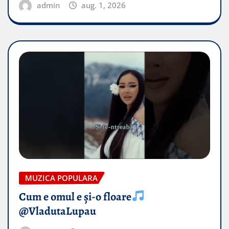
admin
aug. 1, 2026
MUZICA POPULARA
Cum e omul e și-o floare
@VladutaLupau