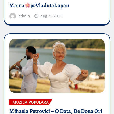
Mama
@VladutaLupau
admin
aug. 5, 2026
MUZICA POPULARA
Mihaela Petrovici – O Data, De Doua Ori