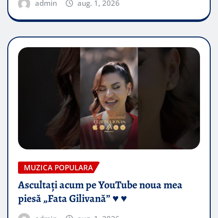
admin
aug. 1, 2026
MUZICA POPULARA
Ascultați acum pe YouTube noua mea
piesă „Fata Gilivană” ♥️ ♥️