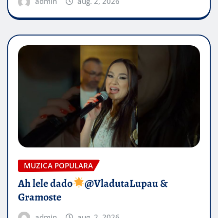
admin
aug. 2, 2026
MUZICA POPULARA
Ah lele dado​
@VladutaLupau &
Gramoste
admin
aug. 2, 2026