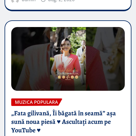
MUZICA POPULARA
„Fata gilivană, Îi băgată în seamă” așa
sună noua piesă ♥️ Ascultați acum pe
YouTube ♥️