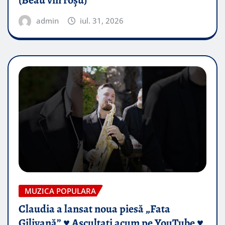
(Beau vin roșu)
admin
iul. 31, 2026
MUZICA POPULARA
Claudia a lansat noua piesă „Fata
Gilivană” ♥️ Ascultați acum pe YouTube ♥️