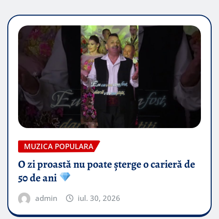
MUZICA POPULARA
O zi proastă nu poate șterge o carieră de
50 de ani
admin
iul. 30, 2026