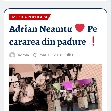
MUZICA POPULARA
Adrian Neamtu
Pe
cararea din padure
admin
mai 13, 2018
0