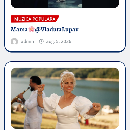
MUZICA POPULARA
Mama
@VladutaLupau
admin
aug. 5, 2026