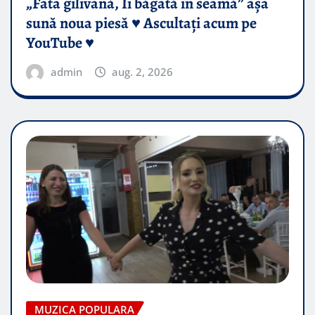
„Fata gilivană, Îi băgată în seamă” așa
sună noua piesă ♥️ Ascultați acum pe
YouTube ♥️
admin
aug. 2, 2026
MUZICA POPULARA