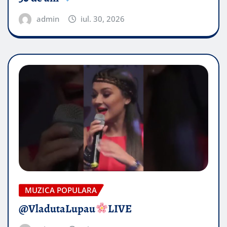
admin
iul. 30, 2026
MUZICA POPULARA
​@VladutaLupau
LIVE