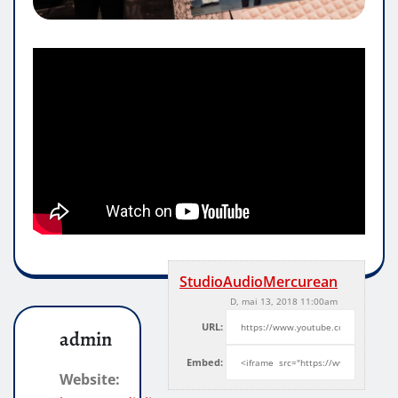
StudioAudioMercurean
D, mai 13, 2018 11:00am
URL:
admin
Embed:
Website: