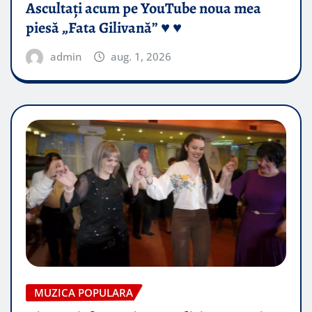
Ascultați acum pe YouTube noua mea
piesă „Fata Gilivană” ♥️ ♥️
admin
aug. 1, 2026
MUZICA POPULARA