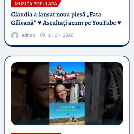
MUZICA POPULARA
Claudia a lansat noua piesă „Fata
Gilivană” ♥️ Ascultați acum pe YouTube ♥️
admin
iul. 31, 2026