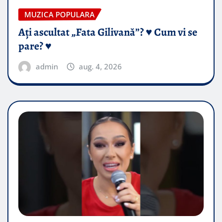
MUZICA POPULARA
Ați ascultat „Fata Gilivană”? ♥️ Cum vi se
pare? ♥️
admin
aug. 4, 2026