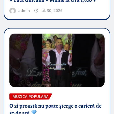
admin
iul. 30, 2026
MUZICA POPULARA
O zi proastă nu poate șterge o carieră de
50 de ani