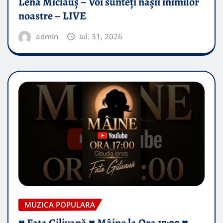
Lena Miclăuș – Voi sunteți nașii inimilor
noastre – LIVE
admin
iul. 31, 2026
MUZICA POPULARA
♥️ Fata Gilivană ♥️ Mâine la Ora 17:00 ♥️