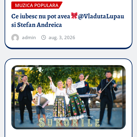
MUZICA POPULARA
Ce iubesc nu pot avea
​@VladutaLupau
si Stefan Andreica
admin
aug. 3, 2026