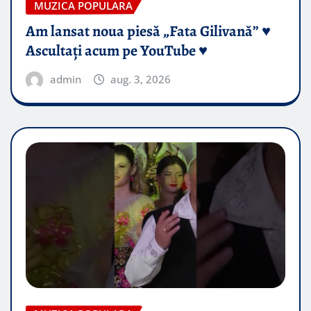
MUZICA POPULARA
Am lansat noua piesă „Fata Gilivană” ♥️
Ascultați acum pe YouTube ♥️
admin
aug. 3, 2026