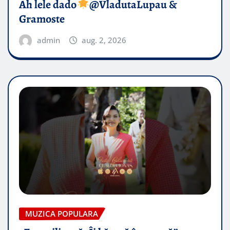
Ah lele dado​
@VladutaLupau &
Gramoste
admin
aug. 2, 2026
MUZICA POPULARA