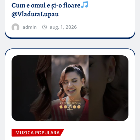
Cum e omul e și-o floare
@VladutaLupau
admin
aug. 1, 2026
MUZICA POPULARA