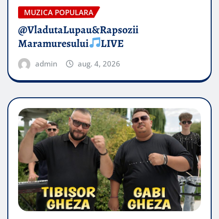
MUZICA POPULARA
@VladutaLupau&Rapsozii
Maramuresului
LIVE
admin
aug. 4, 2026