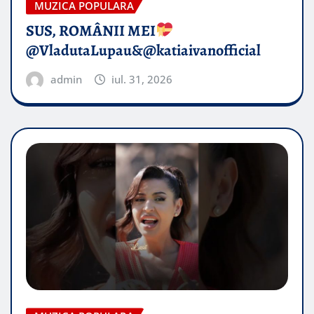
MUZICA POPULARA
SUS, ROMÂNII MEI
@VladutaLupau&@katiaivanofficial
admin
iul. 31, 2026