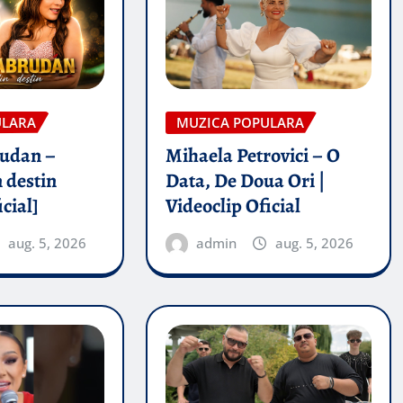
ULARA
MUZICA POPULARA
rudan –
Mihaela Petrovici – O
 destin
Data, De Doua Ori |
icial]
Videoclip Oficial
aug. 5, 2026
admin
aug. 5, 2026