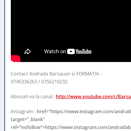
Contact Andrada Barsauan si FORMATIA –
0745336263 / 0756210232
Abonati-va la canal :
http://www.youtube.com/c/Bars
Instagram :
href=”https://www.instagram.com/andra
target=”_blank”
rel=”nofollow”>https://www.instagram.com/andrada