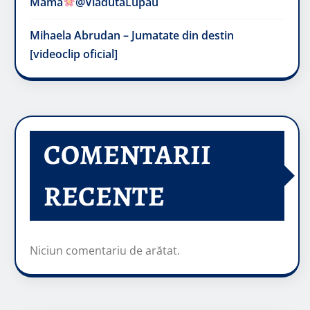
Mama
@VladutaLupau
Mihaela Abrudan – Jumatate din destin
[videoclip oficial]
COMENTARII
RECENTE
Niciun comentariu de arătat.