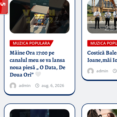
MUZICA POPULARA
MUZICA POP
Mâine Ora 17:00 pe
Costică Bale
canalul meu se va lansa
Ioane,măi I
noua piesă „ O Data, De
admin
Doua Ori”
admin
aug. 6, 2026