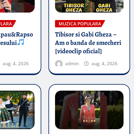
ULARA
MUZICA POPULARA
upau&Rapso
Tibisor si Gabi Gheza –
esului
Am o banda de smecheri
[videoclip oficial]
aug. 4, 2026
admin
aug. 4, 2026