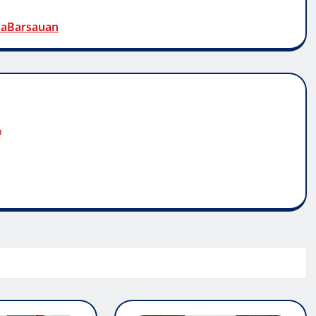
naBarsauan
o