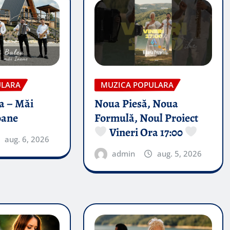
ULARA
MUZICA POPULARA
a – Măi
Noua Piesă, Noua
oane
Formulă, Noul Proiect
Vineri Ora 17:00
aug. 6, 2026
admin
aug. 5, 2026