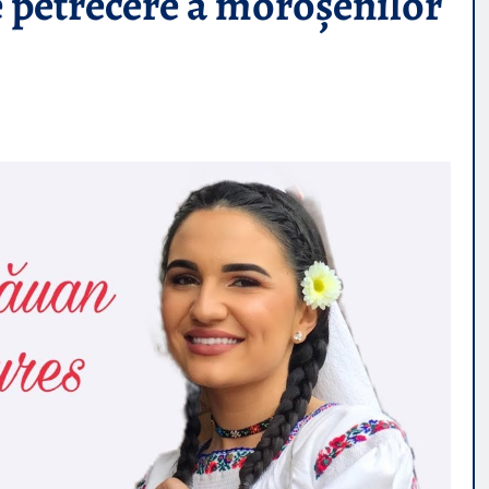
etrecere a moroșenilor