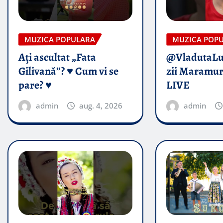
MUZICA POPULARA
MUZICA POP
Ați ascultat „Fata
@VladutaL
Gilivană”? ♥️ Cum vi se
zii Maramur
pare? ♥️
LIVE
admin
aug. 4, 2026
admin