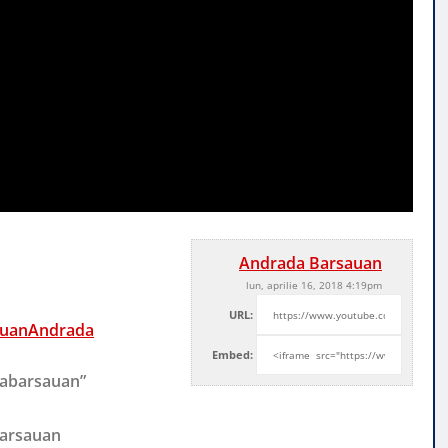
Andrada Barsauan
lun, aprilie 16, 2018 4:19pm
URL:
auanAndrada
Embed:
dabarsauan”
barsauan