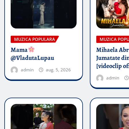
MUZICA POPULARA
MUZICA POP
Mama
Mihaela Ab
@VladutaLupau
Jumatate din
[videoclip of
admin
aug. 5, 2026
admin