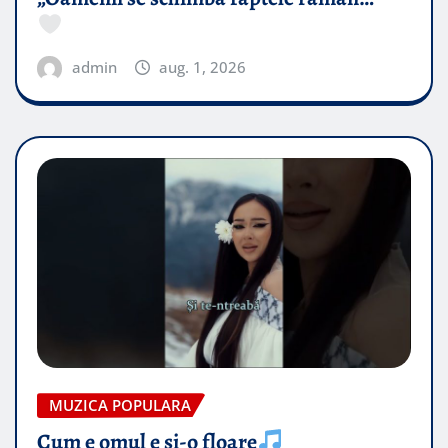
admin
aug. 1, 2026
MUZICA POPULARA
Cum e omul e și-o floare