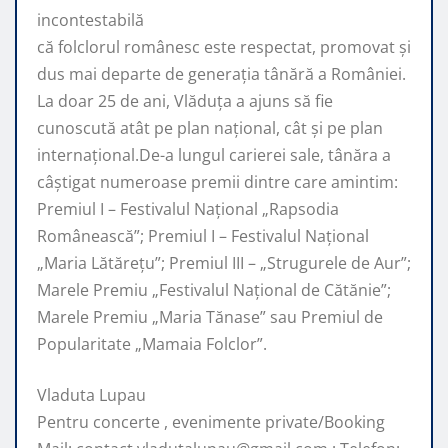
incontestabilă
că folclorul românesc este respectat, promovat şi
dus mai departe de generaţia tânără a României.
La doar 25 de ani, Vlăduța a ajuns să fie
cunoscută atât pe plan naţional, cât şi pe plan
internaţional.De-a lungul carierei sale, tânăra a
câştigat numeroase premii dintre care amintim:
Premiul I – Festivalul Național „Rapsodia
Românească”; Premiul I – Festivalul Național
„Maria Lătărețu”; Premiul III – „Strugurele de Aur”;
Marele Premiu „Festivalul Național de Cătănie”;
Marele Premiu „Maria Tănase” sau Premiul de
Popularitate „Mamaia Folclor”.
Vladuta Lupau
Pentru concerte , evenimente private/Booking