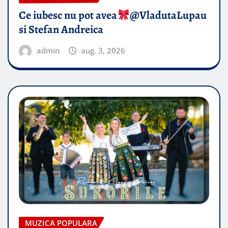
Ce iubesc nu pot avea
​@VladutaLupau
si Stefan Andreica
admin
aug. 3, 2026
MUZICA POPULARA