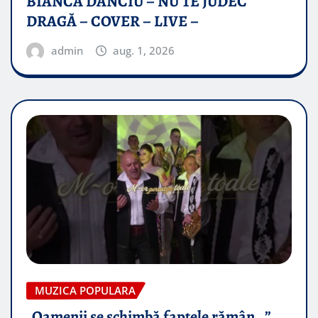
BIANCA DANCIU – NU TE JUDEC
DRAGĂ – COVER – LIVE –
admin
aug. 1, 2026
MUZICA POPULARA
„Oamenii se schimbă faptele rămân…”