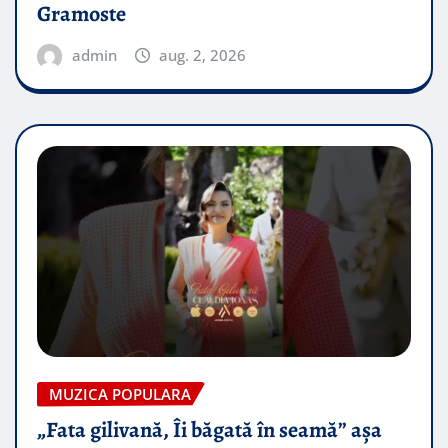
Gramoste
admin
aug. 2, 2026
MUZICA POPULARA
„Fata gilivană, Îi băgată în seamă” așa