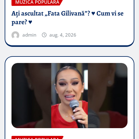
MUZICA POPULARA
Ați ascultat „Fata Gilivană”? ♥️ Cum vi se
pare? ♥️
admin
aug. 4, 2026