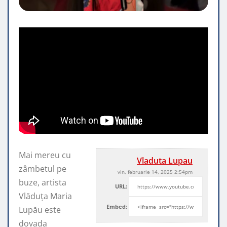
Mai mereu cu
Vladuta Lupau
zâmbetul pe
vin, februarie 14, 2025 2:54pm
buze, artista
URL:
Vlăduța Maria
Embed:
Lupău este
dovada