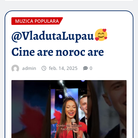
MUZICA POPULARA
@VladutaLupau
Cine are noroc are
admin
feb. 14, 2025
0