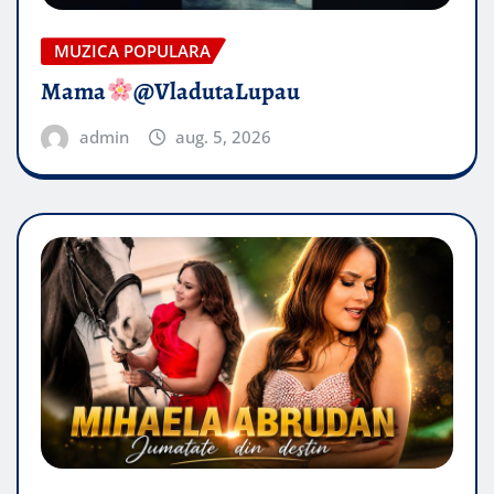
MUZICA POPULARA
Mama
@VladutaLupau
admin
aug. 5, 2026