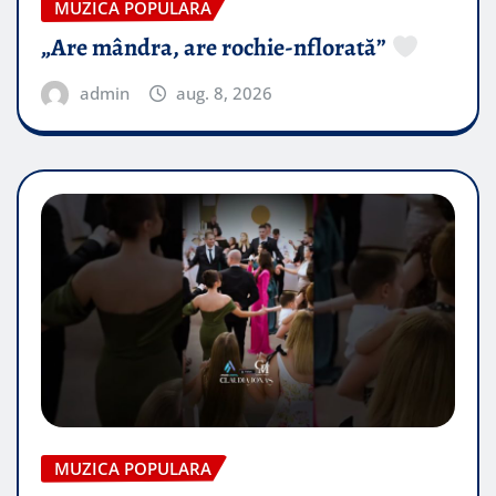
MUZICA POPULARA
„Are mândra, are rochie-nflorată”
admin
aug. 8, 2026
MUZICA POPULARA