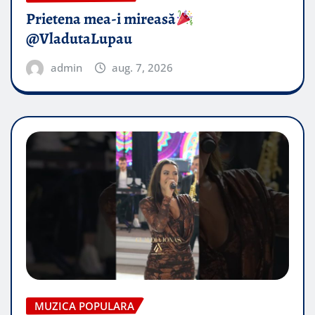
Prietena mea-i mireasă​
@VladutaLupau
admin
aug. 7, 2026
MUZICA POPULARA