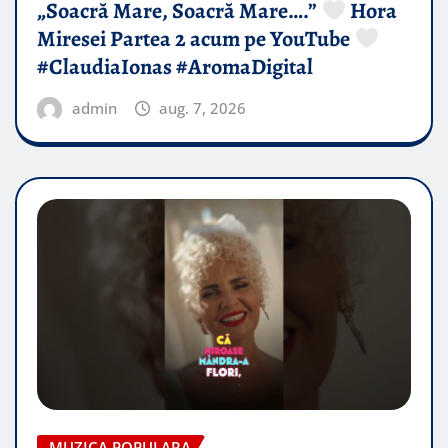
„Soacră Mare, Soacră Mare….”
Hora
Miresei Partea 2 acum pe YouTube
#ClaudiaIonas #AromaDigital
admin
aug. 7, 2026
MUZICA POPULARA