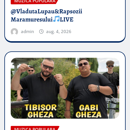
MUZICA POPULARA
@VladutaLupau&Rapsozii
Maramuresului
LIVE
admin
aug. 4, 2026
MUZICA POPULARA