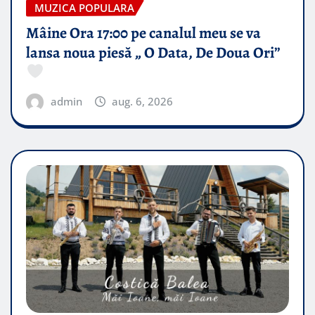
MUZICA POPULARA
Mâine Ora 17:00 pe canalul meu se va
lansa noua piesă „ O Data, De Doua Ori”
admin
aug. 6, 2026