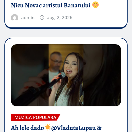
Nicu Novac artistul Banatului
admin
aug. 2, 2026
MUZICA POPULARA
Ah lele dado​
@VladutaLupau &