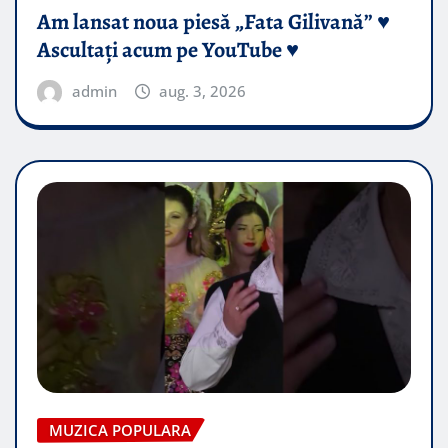
Am lansat noua piesă „Fata Gilivană” ♥️
Ascultați acum pe YouTube ♥️
admin
aug. 3, 2026
MUZICA POPULARA