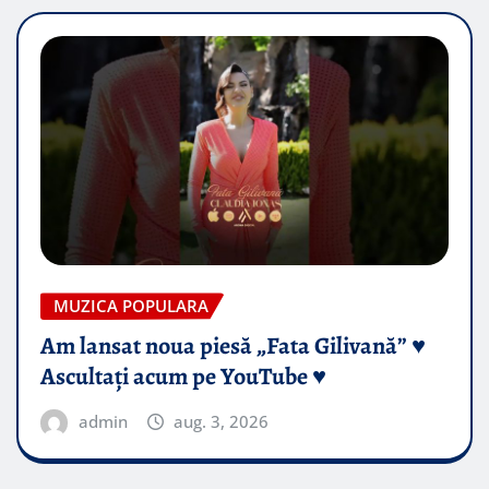
MUZICA POPULARA
Am lansat noua piesă „Fata Gilivană” ♥️
Ascultați acum pe YouTube ♥️
admin
aug. 3, 2026