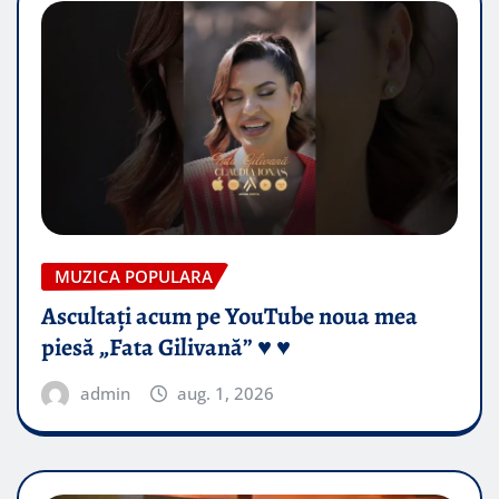
MUZICA POPULARA
Ascultați acum pe YouTube noua mea
piesă „Fata Gilivană” ♥️ ♥️
admin
aug. 1, 2026