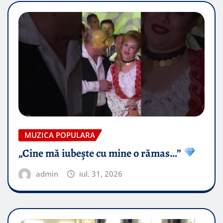
MUZICA POPULARA
„Cine mă iubește cu mine o rămas…”
admin
iul. 31, 2026