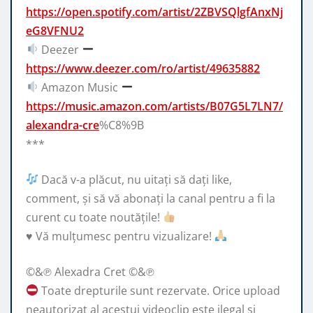
https://open.spotify.com/artist/2ZBVSQlgfAnxNj
eG8VFNU2
Deezer
https://www.deezer.com/ro/artist/49635882
Amazon Music
https://music.amazon.com/artists/B07G5L7LN7/
alexandra-cre
%C8%9B
***
Dacă v-a plăcut, nu uitați să dați like,
comment, și să vă abonați la canal pentru a fi la
curent cu toate noutățile!
♥️
Vă mulțumesc pentru vizualizare!
©&℗ Alexadra Cret ©&℗
Toate drepturile sunt rezervate. Orice upload
neautorizat al acestui videoclip este ilegal si