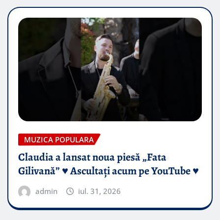
MUZICA POPULARA
Claudia a lansat noua piesă „Fata
Gilivană” ♥️ Ascultați acum pe YouTube ♥️
admin
iul. 31, 2026