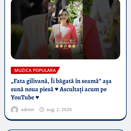
MUZICA POPULARA
„Fata gilivană, Îi băgată în seamă” așa
sună noua piesă ♥️ Ascultați acum pe
YouTube ♥️
admin
aug. 2, 2026