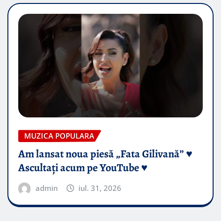
MUZICA POPULARA
Am lansat noua piesă „Fata Gilivană” ♥️
Ascultați acum pe YouTube ♥️
admin
iul. 31, 2026