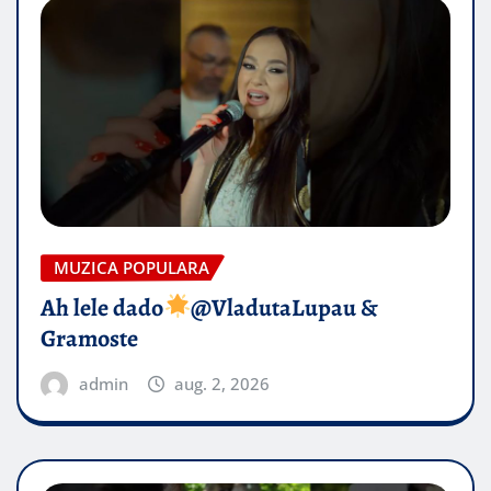
MUZICA POPULARA
Ah lele dado​
@VladutaLupau &
Gramoste
admin
aug. 2, 2026