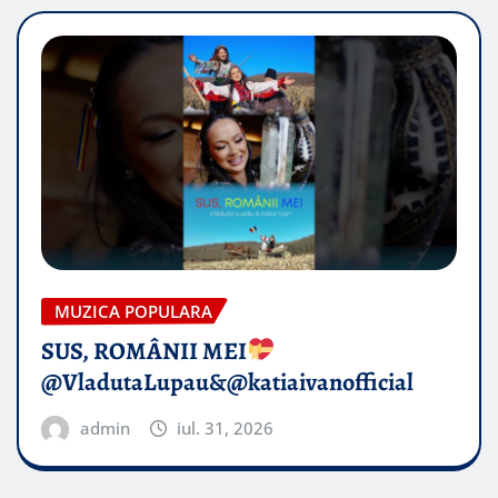
MUZICA POPULARA
SUS, ROMÂNII MEI
@VladutaLupau&@katiaivanofficial
admin
iul. 31, 2026