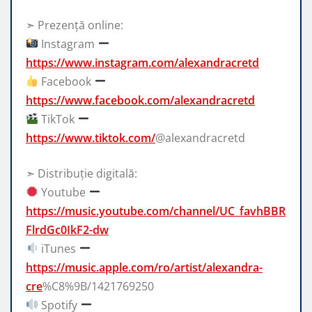
➣ Prezență online:
Instagram
https://www.instagram.com/alexandracretd
Facebook
https://www.facebook.com/alexandracretd
TikTok
https://www.tiktok.com/
@alexandracretd
➣ Distribuție digitală:
Youtube
https://music.youtube.com/channel/UC_favhBBR
FlrdGc0IkF2-dw
iTunes
https://music.apple.com/ro/artist/alexandra-
cre
%C8%9B/1421769250
Spotify