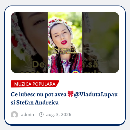
MUZICA POPULARA
Ce iubesc nu pot avea
​@VladutaLupau
si Stefan Andreica
admin
aug. 3, 2026