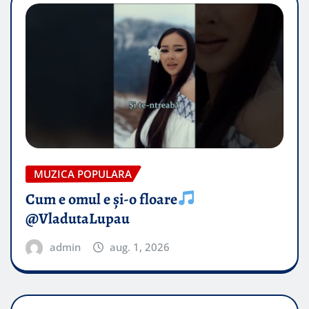
MUZICA POPULARA
Cum e omul e și-o floare
@VladutaLupau
admin
aug. 1, 2026