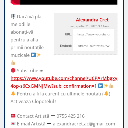
Dacă vă plac
Alexandra Cret
melodiile
mar, aprilie 21, 2026 9:11am
abonați-vă
URL:
pentru a afla
Embed:
primii noutățile
muzicale
Subscribe ➠
https://www.youtube.com/channel/UCPArMbgxy
4op-s6CxGMNJMw?sub_confirmation=1
Pentru a fi la curent cu ultimele noutati (
)
Activeaza Clopotelul !
Contact Artistă
0755 425 216
E-mail Artistă
alexandracret.ac@gmail.com