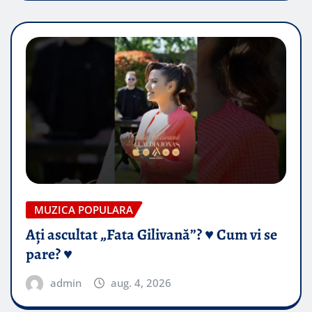
MUZICA POPULARA
Ați ascultat „Fata Gilivană”? ♥️ Cum vi se
pare? ♥️
admin
aug. 4, 2026