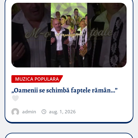
MUZICA POPULARA
„Oamenii se schimbă faptele rămân…”
admin
aug. 1, 2026