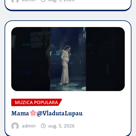
MUZICA POPULARA
Mama
@VladutaLupau
admin
aug. 5, 2026