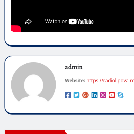
admin
Website:
https://radiolipova.r