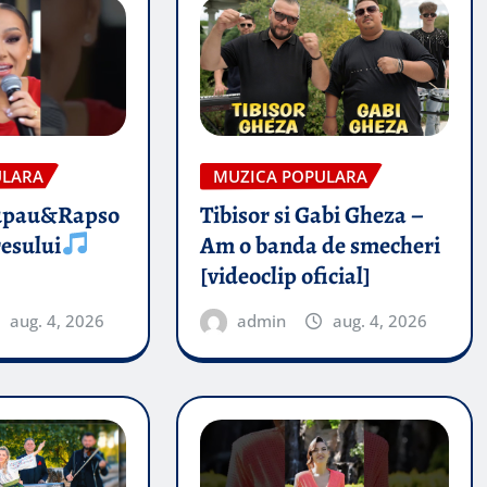
ULARA
MUZICA POPULARA
upau&Rapso
Tibisor si Gabi Gheza –
esului
Am o banda de smecheri
[videoclip oficial]
aug. 4, 2026
admin
aug. 4, 2026