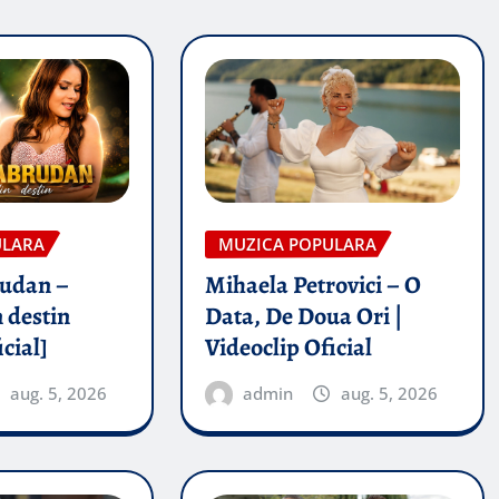
ULARA
MUZICA POPULARA
rudan –
Mihaela Petrovici – O
 destin
Data, De Doua Ori |
icial]
Videoclip Oficial
aug. 5, 2026
admin
aug. 5, 2026