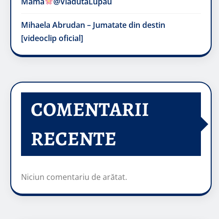
Mama
@VladutaLupau
Mihaela Abrudan – Jumatate din destin
[videoclip oficial]
COMENTARII
RECENTE
Niciun comentariu de arătat.