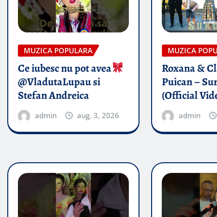
MUZICA POPULARA
MUZICA POP
Ce iubesc nu pot avea
Roxana & Cl
@VladutaLupau si
Puican – Sur
Stefan Andreica
(Official Vid
admin
aug. 3, 2026
admin