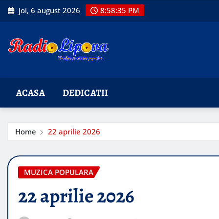
Skip
joi, 6 august 2026
8:58:37 PM
to
content
ACASA
DEDICATII
Home
22 aprilie 2026
MUZICA POPULARA
22 aprilie 2026