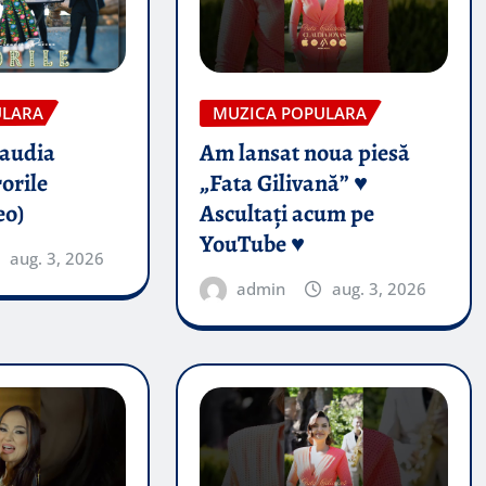
ULARA
MUZICA POPULARA
audia
Am lansat noua piesă
orile
„Fata Gilivană” ♥️
eo)
Ascultați acum pe
YouTube ♥️
aug. 3, 2026
admin
aug. 3, 2026