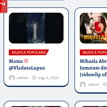
MUZICA POPULARA
MUZICA POP
Mama
Mihaela Ab
@VladutaLupau
Jumatate din
[videoclip of
admin
aug. 5, 2026
admin