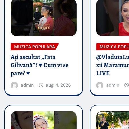
MUZICA POPULARA
MUZICA POP
Ați ascultat „Fata
@VladutaL
Gilivană”? ♥️ Cum vi se
zii Maramur
pare? ♥️
LIVE
admin
aug. 4, 2026
admin