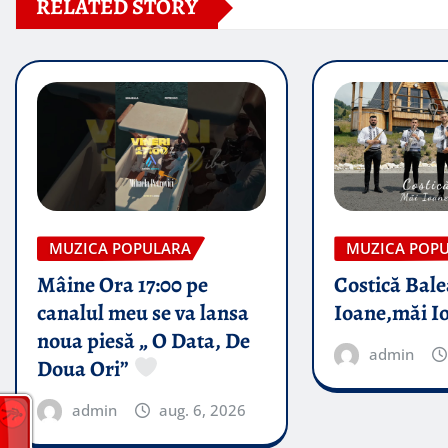
RELATED STORY
MUZICA POPULARA
MUZICA POP
Mâine Ora 17:00 pe
Costică Bale
canalul meu se va lansa
Ioane,măi I
noua piesă „ O Data, De
admin
Doua Ori”
admin
aug. 6, 2026