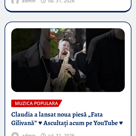
admin
iul. 31, 2026
MUZICA POPULARA
Claudia a lansat noua piesă „Fata
Gilivană” ♥️ Ascultați acum pe YouTube ♥️
admin
iul. 31, 2026