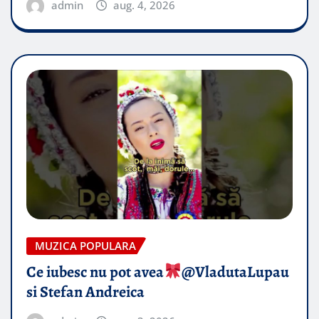
admin
aug. 4, 2026
MUZICA POPULARA
Ce iubesc nu pot avea
​@VladutaLupau
si Stefan Andreica