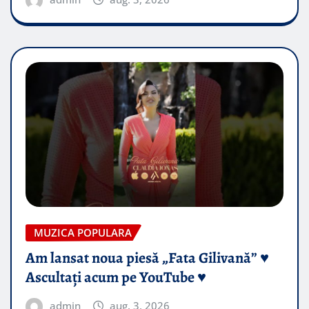
MUZICA POPULARA
Am lansat noua piesă „Fata Gilivană” ♥️
Ascultați acum pe YouTube ♥️
admin
aug. 3, 2026