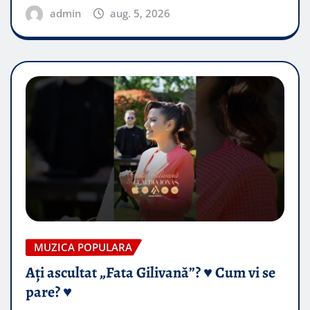
admin
aug. 5, 2026
MUZICA POPULARA
Ați ascultat „Fata Gilivană”? ♥️ Cum vi se
pare? ♥️