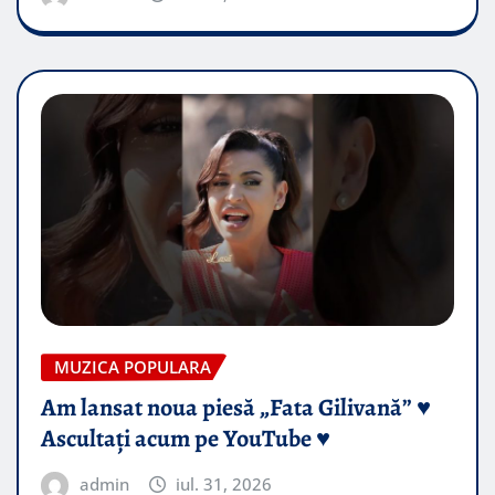
MUZICA POPULARA
Am lansat noua piesă „Fata Gilivană” ♥️
Ascultați acum pe YouTube ♥️
admin
iul. 31, 2026