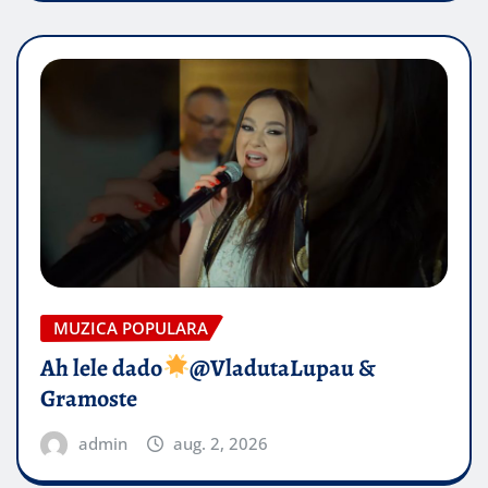
MUZICA POPULARA
Ah lele dado​
@VladutaLupau &
Gramoste
admin
aug. 2, 2026