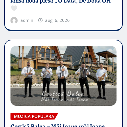
lansa noua piesă „ O Data, De Doua Ori”
admin
aug. 6, 2026
MUZICA POPULARA
Costică Balea – Măi Ioane,măi Ioane