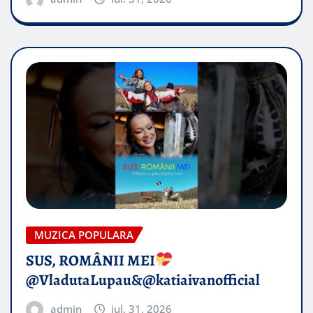
MUZICA POPULARA
SUS, ROMÂNII MEI
@VladutaLupau&@katiaivanofficial
admin
iul. 31, 2026