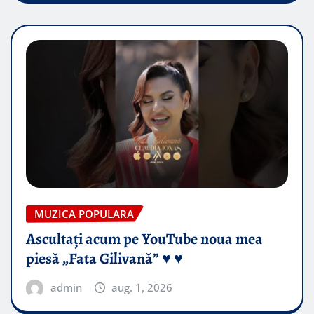
MUZICA POPULARA
Ascultați acum pe YouTube noua mea
piesă „Fata Gilivană” ♥️ ♥️
admin
aug. 1, 2026