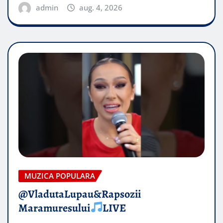
admin
aug. 4, 2026
MUZICA POPULARA
@VladutaLupau&Rapsozii
Maramuresului
LIVE