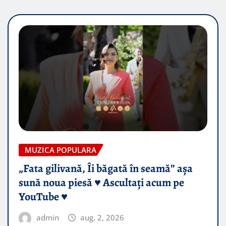
MUZICA POPULARA
„Fata gilivană, Îi băgată în seamă” așa
sună noua piesă ♥️ Ascultați acum pe
YouTube ♥️
admin
aug. 2, 2026