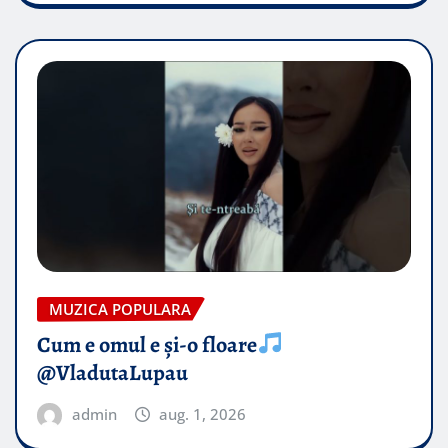
MUZICA POPULARA
Cum e omul e și-o floare
@VladutaLupau
admin
aug. 1, 2026