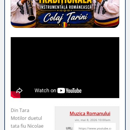
Din Tara
Muzica Romanului
Motilor duetul
vin, mai 8, 2026 10:00am
tata fiu Nicolae
URL: