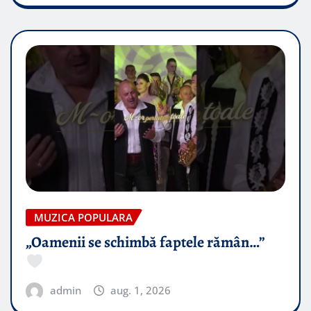
MUZICA POPULARA
„Oamenii se schimbă faptele rămân…”
admin
aug. 1, 2026