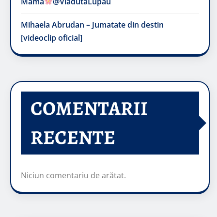
Mama
@VladutaLupau
Mihaela Abrudan – Jumatate din destin
[videoclip oficial]
COMENTARII
RECENTE
Niciun comentariu de arătat.