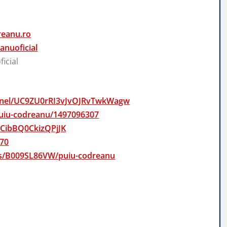
reanu.ro
nuoficial
icial
annel/UC9ZU0rRI3vJvOJRvTwkWagw
/puiu-codreanu/1497096307
mCibBQ0CkizQPjJK
970
sts/B009SL86VW/puiu-codreanu