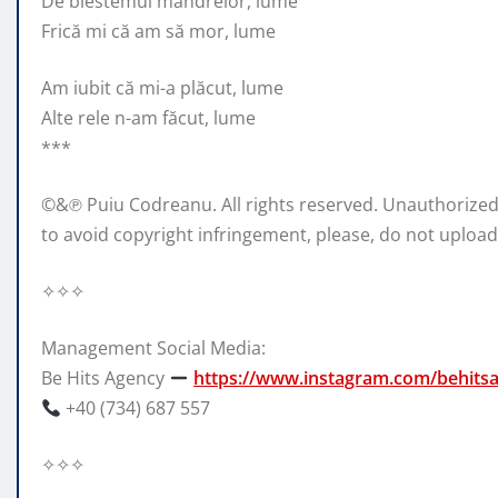
De blestemul mândrelor, lume
Frică mi că am să mor, lume
Am iubit că mi-a plăcut, lume
Alte rele n-am făcut, lume
***
©&℗ Puiu Codreanu. All rights reserved. Unauthorized r
to avoid copyright infringement, please, do not upload
✧✧✧
Management Social Media:
Be Hits Agency
https://www.instagram.com/behits
+40 (734) 687 557
✧✧✧