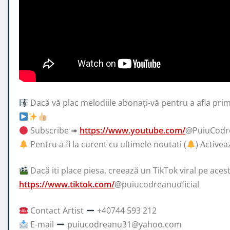
Dacă vă plac melodiile abonați-vă pentru a afla prim
Subscribe ➠
https://www.youtube.com/
@PuiuCodre
Pentru a fi la curent cu ultimele noutati (
) Activea
Dacă iti place piesa, creează un TikTok viral pe aces
https://www.tiktok.com/
@puiucodreanuoficial
Contact Artist
+40744 593 212
E-mail
puiucodreanu31@yahoo.com