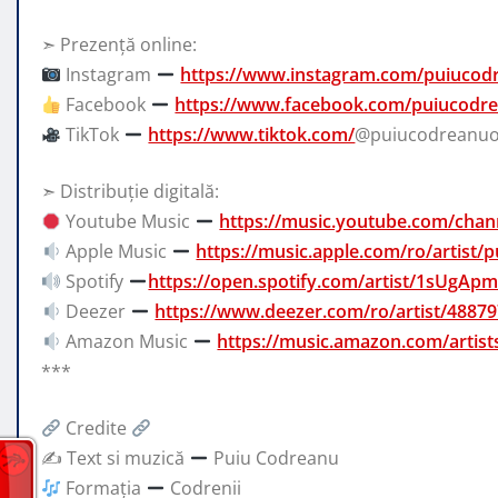
➣ Prezență online:
Instagram
https://www.instagram.com/puiucod
Facebook
https://www.facebook.com/puiucodrea
TikTok
https://www.tiktok.com/
@puiucodreanuof
➣ Distribuție digitală:
Youtube Music
https://music.youtube.com/ch
Apple Music
https://music.apple.com/ro/artist
Spotify
https://open.spotify.com/artist/1sUgAp
Deezer
https://www.deezer.com/ro/artist/4887
Amazon Music
https://music.amazon.com/arti
***
Credite
✍
Text si muzică
Puiu Codreanu
Formația
Codrenii