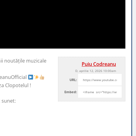
ii noutățile muzicale
Puiu Codreanu
D, aprilie 12, 2026 10:00am
anuOfficial
URL:
za Clopotelul !
Embed:
t sunet: