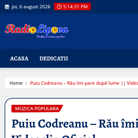
Skip
joi, 6 august 2026
5:14:32 PM
to
content
ACASA
DEDICATII
Home
Puiu Codreanu – Rău îmi pare după lume || Videoc
MUZICA POPULARA
Puiu Codreanu – Rău îmi