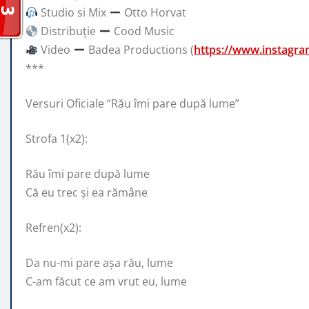
Studio si Mix
Otto Horvat
Distribuție
Cood Music
Video
Badea Productions (
https://www.instagr
***
Versuri Oficiale “Rău îmi pare după lume”
Strofa 1(x2):
Rău îmi pare după lume
Că eu trec și ea rămâne
Refren(x2):
Da nu-mi pare așa rău, lume
C-am făcut ce am vrut eu, lume