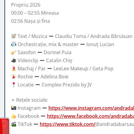
Propriu 2026
00:00 – 02:55 Mireasa
02:56 Nașa și fina
Text / Muzica
Claudiu Toma / Andrada Bârsăuan
Orchestrație, mix & master
Ionuț Lucian
Saxofon
Dorinel Puia
Videoclip
Catalin Chiș
Machaj / Par
LeeLee Makeup / Geta Pop
Rochie
Adelina Boie
Locatie
Complex Prezido by JV
➣ Rețele sociale:
Instagram
https://www.instagram.com/andrad
Facebook
https://www.facebook.com/andradab
TikTok
https://www.tiktok.com/
@andradabarsa