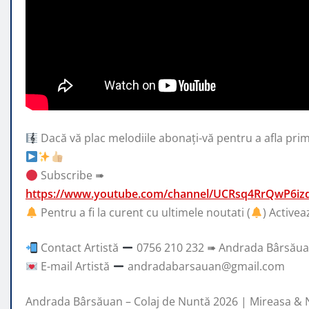
Dacă vă plac melodiile abonați-vă pentru a afla prim
Subscribe ➠
https://www.youtube.com/channel/UCRsq4RrQwP6iz
Pentru a fi la curent cu ultimele noutati (
) Activea
Contact Artistă
0756 210 232 ➠ Andrada Bârsău
E-mail Artistă
andradabarsauan@gmail.com
Andrada Bârsăuan – Colaj de Nuntă 2026 | Mireasa & N