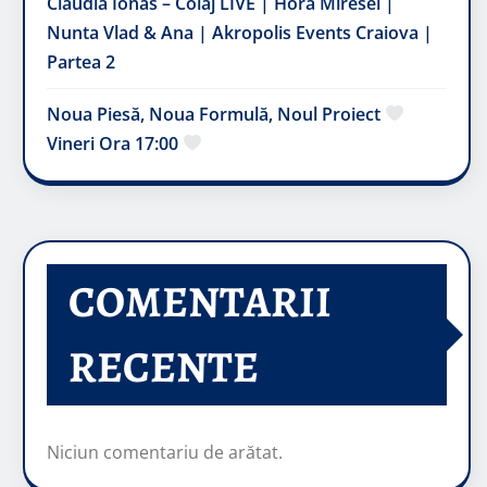
Claudia Ionas – Colaj LIVE | Hora Miresei |
Nunta Vlad & Ana | Akropolis Events Craiova |
Partea 2
Noua Piesă, Noua Formulă, Noul Proiect
Vineri Ora 17:00
COMENTARII
RECENTE
Niciun comentariu de arătat.