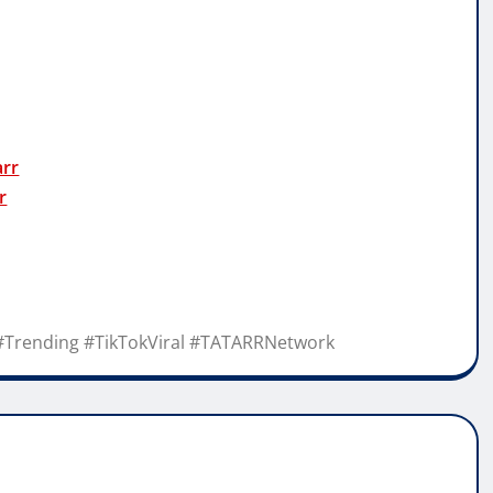
arr
r
Trending #TikTokViral #TATARRNetwork