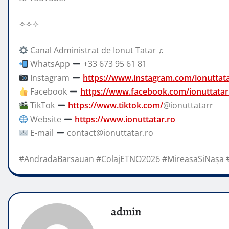
✧✧✧
Canal Administrat de Ionut Tatar ♫
WhatsApp
+33 673 95 61 81
Instagram
https://www.instagram.com/ionuttat
Facebook
https://www.facebook.com/ionuttatar
TikTok
https://www.tiktok.com/
@ionuttatarr
Website
https://www.ionuttatar.ro
E-mail
contact@ionuttatar.ro
#AndradaBarsauan #ColajETNO2026 #MireasaSiNașa #
admin