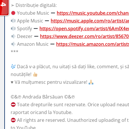
➣ Distribuție digitală:
Youtube Music
https://music.youtube.com/ch
Apple Music
https://music.apple.com/ro/artist
Spotify
https://open.spotify.com/artist/6AmlX
Deezer
https://www.deezer.com/ro/artist/8567
Amazon Music
https://music.amazon.com/arti
***
Dacă v-a plăcut, nu uitați să dați like, comment, și s
noutățile!
♥️
Vă mulțumesc pentru vizualizare!
©&℗ Andrada Bârsăuan ©&℗
Toate drepturile sunt rezervate. Orice upload neautori
raportat oricand la Youtube.
All rights are reserved. Unauthorized uploading of t
to YouTube.