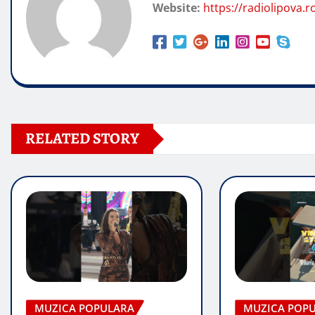
Website:
https://radiolipova.r
RELATED STORY
MUZICA POPULARA
MUZICA POP