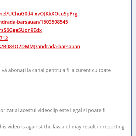
annel/UChuG0d4-xvOJKkXOcuSpPrg
/andrada-barsauan/1503508545
4ersS6GgeSUon9Edx
0712
sts/B084Q7DMMJ/andrada-barsauan
ă vă abonați la canal pentru a fi la curent cu toate
zat al acestui videoclip este ilegal si poate fi
his video is against the law and may result in reporting