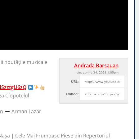
ii noutățile muzicale
Andrada Barsauan
vin, aprilie 24, 2026 1:00pm
URL:
dSzztgU6zQ
Embed:
za Clopotelul !
an
Arman Lazăr
așa | Cele Mai Frumoase Piese din Repertoriul