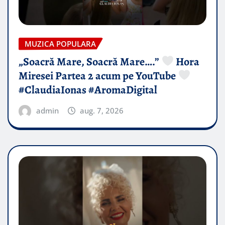
MUZICA POPULARA
„Soacră Mare, Soacră Mare….”
Hora
Miresei Partea 2 acum pe YouTube
#ClaudiaIonas #AromaDigital
admin
aug. 7, 2026