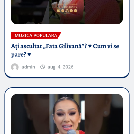
MUZICA POPULARA
Ați ascultat „Fata Gilivană”? ♥️ Cum vi se
pare? ♥️
admin
aug. 4, 2026