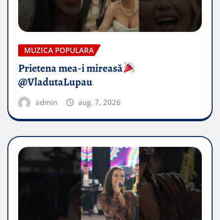
MUZICA POPULARA
Prietena mea-i mireasă​
@VladutaLupau
admin
aug. 7, 2026