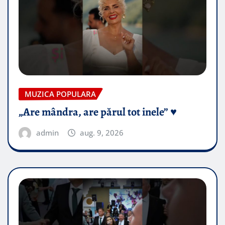
MUZICA POPULARA
„Are mândra, are părul tot inele” ♥️
admin
aug. 9, 2026