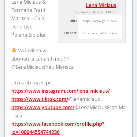
Lena Miclaus &
Lena Miclaus
Formatia Fratii
vin, aprilie 24, 2026 3:04pm
Marisca – Colaj
URL:
Jiene Live –
Embed:
Poiana Sibiului
Vă invit să vă
abonați la canalul
meu!
​⁠
@LenaMiclausFratiiMarisca
Urmăriți-mă și pe:
https://www.instagram.com/lena_miclaus/
https://www.tiktok.com/
@lenamiclaus
https://www.youtube.com/
@LenaMiclausFratiiMa
risca
https://www.facebook.com/profile.php?
id=100044554744236