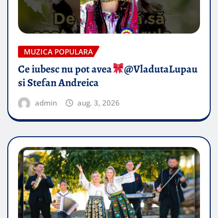
MUZICA POPULARA
Ce iubesc nu pot avea
​@VladutaLupau
si Stefan Andreica
admin
aug. 3, 2026