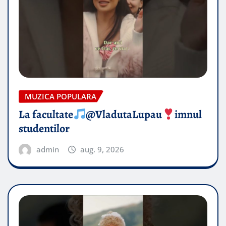
MUZICA POPULARA
La facultate
@VladutaLupau
imnul
studentilor
admin
aug. 9, 2026