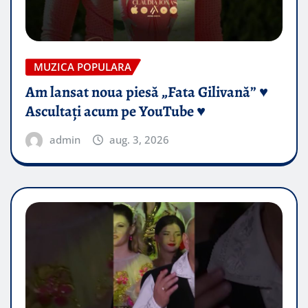
MUZICA POPULARA
Am lansat noua piesă „Fata Gilivană” ♥️
Ascultați acum pe YouTube ♥️
admin
aug. 3, 2026