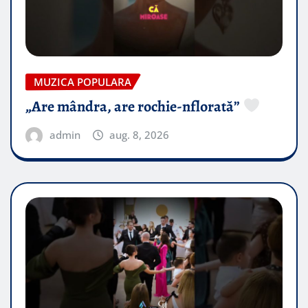
MUZICA POPULARA
„Are mândra, are rochie-nflorată”
admin
aug. 8, 2026