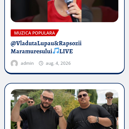
MUZICA POPULARA
@VladutaLupau&Rapsozii
Maramuresului
LIVE
admin
aug. 4, 2026