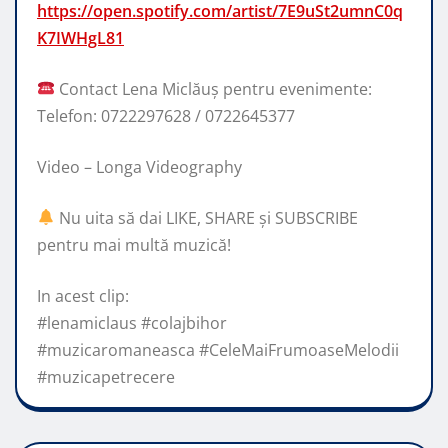
https://open.spotify.com/artist/7E9uSt2umnC0q
K7IWHgL81
Contact Lena Miclăuș pentru evenimente:
Telefon: 0722297628 / 0722645377
Video – Longa Videography
Nu uita să dai LIKE, SHARE și SUBSCRIBE
pentru mai multă muzică!
In acest clip:
#lenamiclaus #colajbihor
#muzicaromaneasca #CeleMaiFrumoaseMelodii
#muzicapetrecere