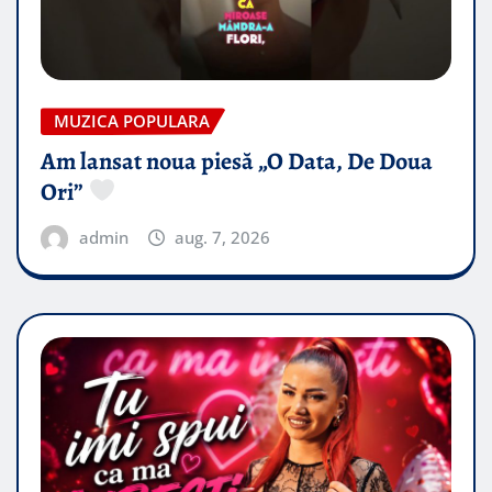
MUZICA POPULARA
Am lansat noua piesă „O Data, De Doua
Ori”
admin
aug. 7, 2026