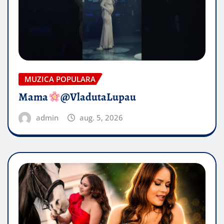
MUZICA POPULARA
Mama
@VladutaLupau
admin
aug. 5, 2026