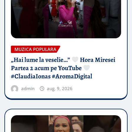
MUZICA POPULARA
„Hai lume la veselie…”
Hora Miresei
Partea 2 acum pe YouTube
#ClaudiaIonas #AromaDigital
admin
aug. 9, 2026