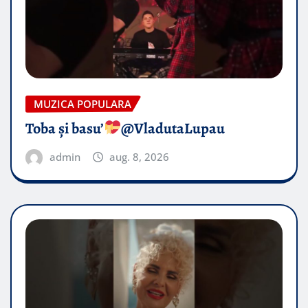
MUZICA POPULARA
Toba și basu’
@VladutaLupau
admin
aug. 8, 2026