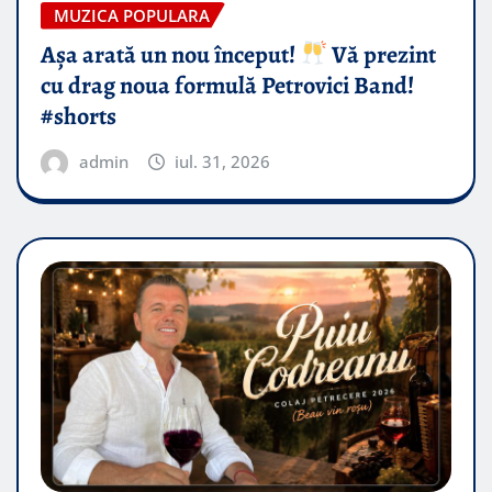
MUZICA POPULARA
Așa arată un nou început!
Vă prezint
cu drag noua formulă Petrovici Band!
#shorts
admin
iul. 31, 2026