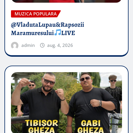
MUZICA POPULARA
@VladutaLupau&Rapsozii
Maramuresului
LIVE
admin
aug. 4, 2026