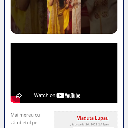
Mai mereu cu
Vladuta Lupau
zâmbetul pe
J, februarie 26, 2026 2:19pm