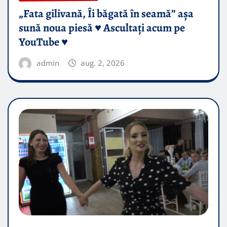
„Fata gilivană, Îi băgată în seamă” așa
sună noua piesă ♥️ Ascultați acum pe
YouTube ♥️
admin
aug. 2, 2026