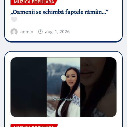
MUZICA POPULARA
„Oamenii se schimbă faptele rămân…”
admin
aug. 1, 2026