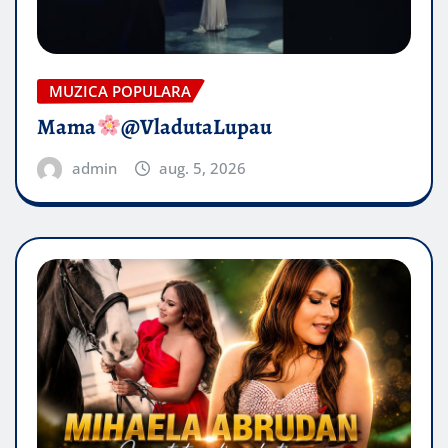
MUZICA POPULARA
Mama
@VladutaLupau
admin
aug. 5, 2026