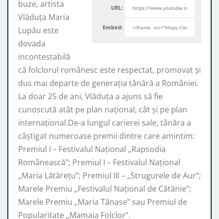
buze, artista
URL:
Vlăduța Maria
Embed:
Lupău este
dovada
incontestabilă
că folclorul românesc este respectat, promovat şi
dus mai departe de generaţia tânără a României.
La doar 25 de ani, Vlăduța a ajuns să fie
cunoscută atât pe plan naţional, cât şi pe plan
internaţional.De-a lungul carierei sale, tânăra a
câştigat numeroase premii dintre care amintim:
Premiul I – Festivalul Național „Rapsodia
Românească”; Premiul I – Festivalul Național
„Maria Lătărețu”; Premiul III – „Strugurele de Aur”;
Marele Premiu „Festivalul Național de Cătănie”;
Marele Premiu „Maria Tănase” sau Premiul de
Popularitate „Mamaia Folclor”.