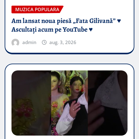
MUZICA POPULARA
Am lansat noua piesă „Fata Gilivană” ♥️
Ascultați acum pe YouTube ♥️
admin
aug. 3, 2026