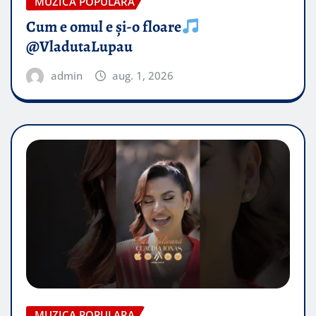
MUZICA POPULARA
Cum e omul e și-o floare
@VladutaLupau
admin
aug. 1, 2026
MUZICA POPULARA