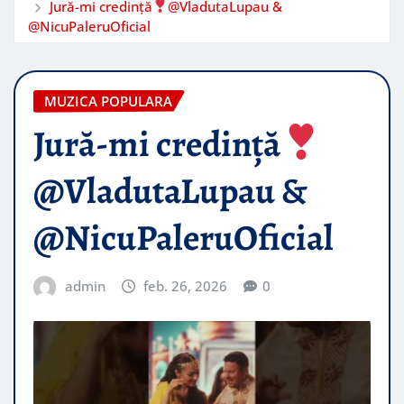
Jură-mi credință
@VladutaLupau &
@NicuPaleruOficial
MUZICA POPULARA
Jură-mi credință
@VladutaLupau &
@NicuPaleruOficial
admin
feb. 26, 2026
0