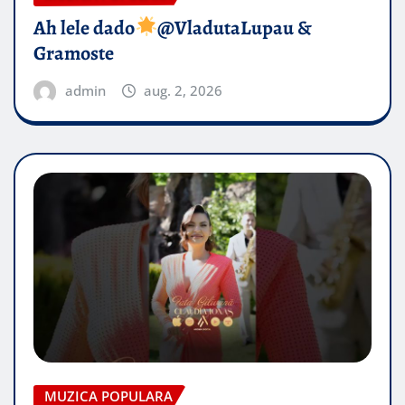
Ah lele dado​
@VladutaLupau &
Gramoste
admin
aug. 2, 2026
MUZICA POPULARA