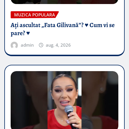
MUZICA POPULARA
Ați ascultat „Fata Gilivană”? ♥️ Cum vi se
pare? ♥️
admin
aug. 4, 2026