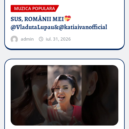
MUZICA POPULARA
SUS, ROMÂNII MEI
@VladutaLupau&@katiaivanofficial
admin
iul. 31, 2026