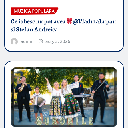
MUZICA POPULARA
Ce iubesc nu pot avea
​@VladutaLupau
si Stefan Andreica
admin
aug. 3, 2026