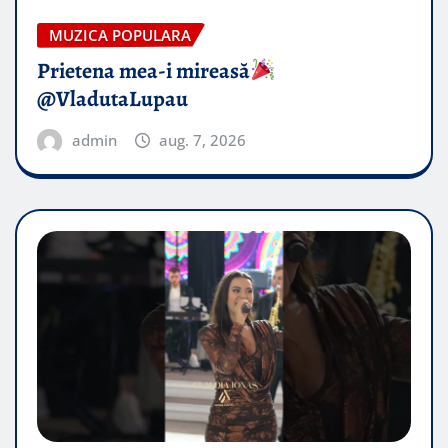
MUZICA POPULARA
Prietena mea-i mireasă​
@VladutaLupau
admin
aug. 7, 2026