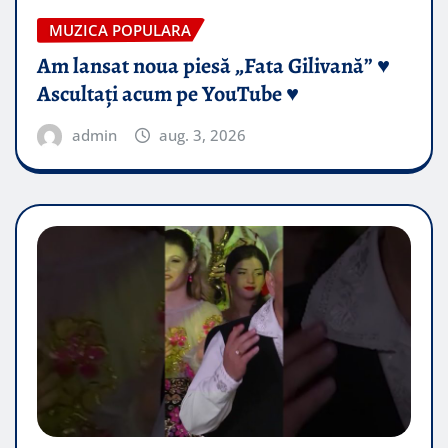
MUZICA POPULARA
Am lansat noua piesă „Fata Gilivană” ♥️
Ascultați acum pe YouTube ♥️
admin
aug. 3, 2026