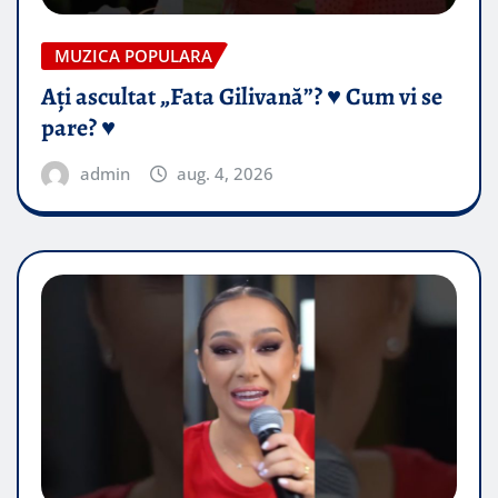
MUZICA POPULARA
Ați ascultat „Fata Gilivană”? ♥️ Cum vi se
pare? ♥️
admin
aug. 4, 2026