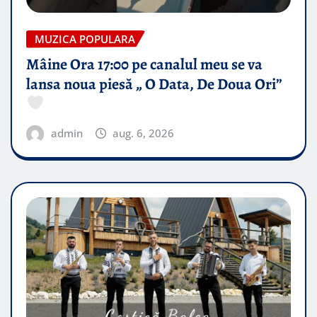
MUZICA POPULARA
Mâine Ora 17:00 pe canalul meu se va
lansa noua piesă „ O Data, De Doua Ori”
admin
aug. 6, 2026