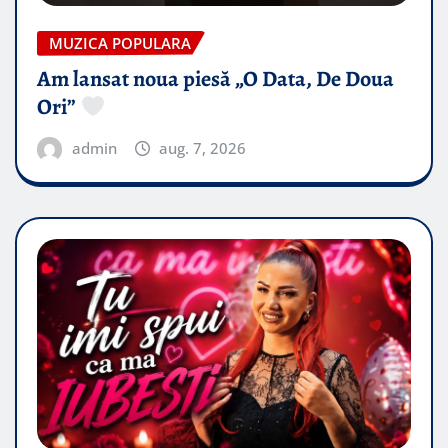
MUZICA POPULARA
Am lansat noua piesă „O Data, De Doua
Ori”
admin
aug. 7, 2026