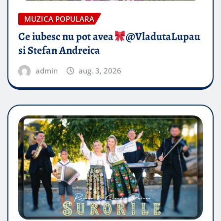
MUZICA POPULARA
Ce iubesc nu pot avea
​@VladutaLupau
si Stefan Andreica
admin
aug. 3, 2026