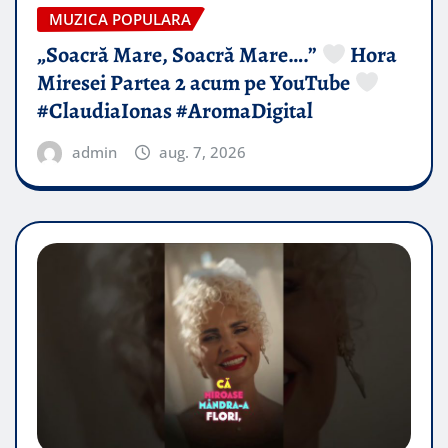
MUZICA POPULARA
„Soacră Mare, Soacră Mare….”
Hora
Miresei Partea 2 acum pe YouTube
#ClaudiaIonas #AromaDigital
admin
aug. 7, 2026