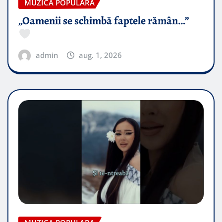
MUZICA POPULARA
„Oamenii se schimbă faptele rămân…”
admin
aug. 1, 2026