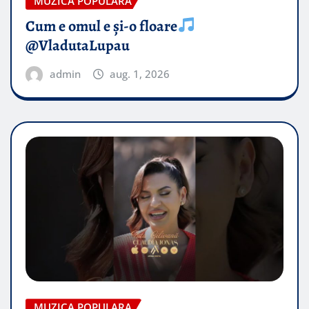
MUZICA POPULARA
Cum e omul e și-o floare
@VladutaLupau
admin
aug. 1, 2026
MUZICA POPULARA