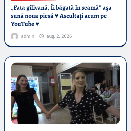
„Fata gilivană, Îi băgată în seamă” așa
sună noua piesă ♥️ Ascultați acum pe
YouTube ♥️
admin
aug. 2, 2026