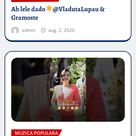
Ah lele dado​
@VladutaLupau &
Gramoste
admin
aug. 2, 2026
MUZICA POPULARA