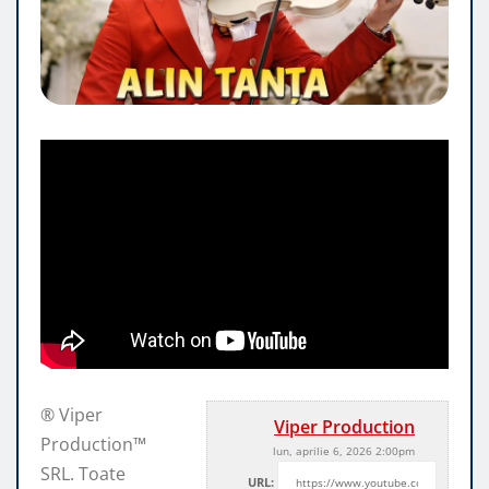
® Viper
Viper Production
Production™
lun, aprilie 6, 2026 2:00pm
SRL. Toate
URL: