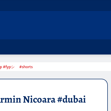
yp #fypシ゚ #shorts
rmin Nicoara #dubai