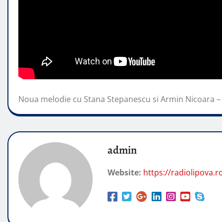
Noua melodie cu Stana Stepanescu si Armin Nicoara –
admin
Website:
https://radiolipova.r