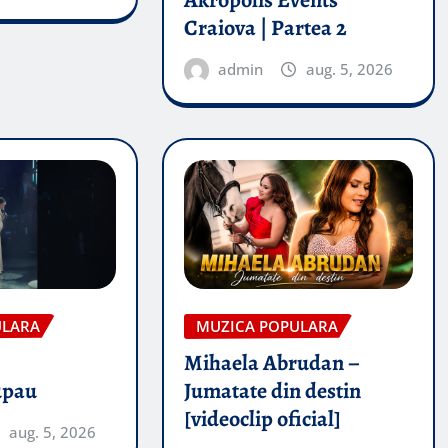
Akropolis Events
Craiova | Partea 2
admin
aug. 5, 2026
ULARA
MUZICA POPULARA
Mihaela Abrudan –
upau
Jumatate din destin
[videoclip oficial]
aug. 5, 2026