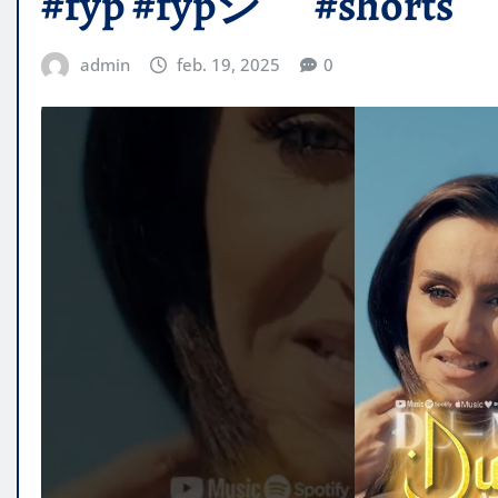
#fyp #fypシ゚ #shorts
admin
feb. 19, 2025
0