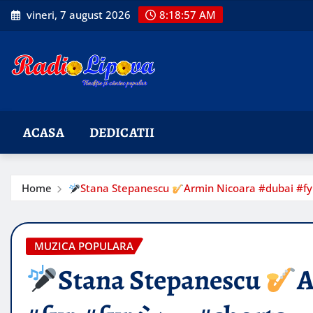
Skip
vineri, 7 august 2026
8:18:58 AM
to
content
ACASA
DEDICATII
Home
Stana Stepanescu
Armin Nicoara #dubai #f
MUZICA POPULARA
Stana Stepanescu
A