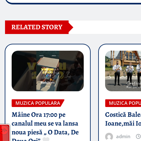
RELATED STORY
MUZICA POPULARA
MUZICA POP
Mâine Ora 17:00 pe
Costică Bale
canalul meu se va lansa
Ioane,măi I
noua piesă „ O Data, De
admin