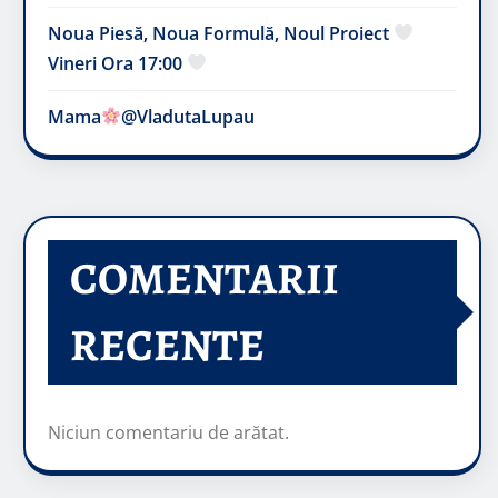
Noua Piesă, Noua Formulă, Noul Proiect
Vineri Ora 17:00
Mama
@VladutaLupau
COMENTARII
RECENTE
Niciun comentariu de arătat.