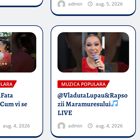
admin
aug. 5, 2026
ULARA
MUZICA POPULARA
„Fata
@VladutaLupau&Rapso
 Cum vi se
zii Maramuresului
LIVE
aug. 4, 2026
admin
aug. 4, 2026