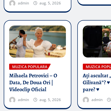
admin
aug. 5, 2026
MUZICA POPULARA
MUZICA POP
Mihaela Petrovici – O
Ați ascultat 
Data, De Doua Ori |
Gilivană”? ♥️
Videoclip Oficial
pare? ♥️
admin
aug. 5, 2026
admin