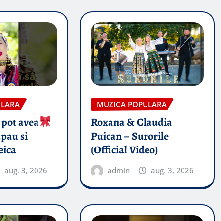
ULARA
MUZICA POPULARA
 pot avea
Roxana & Claudia
pau si
Puican – Surorile
eica
(Official Video)
aug. 3, 2026
admin
aug. 3, 2026