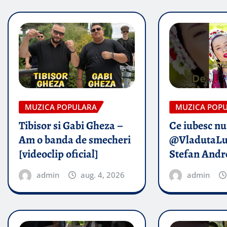
MUZICA POPULARA
MUZICA POP
Tibisor si Gabi Gheza –
Ce iubesc nu
Am o banda de smecheri
@VladutaLu
[videoclip oficial]
Stefan Andr
admin
aug. 4, 2026
admin