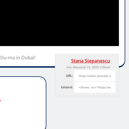
 Du-ma in Dubai!
Stana Stepanescu
mie, februarie 19, 2025 7:56am
URL:
Embed:
o