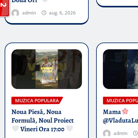
Doua Ori”
admin
aug. 6, 2026
MUZICA POPULARA
MUZICA POP
Noua Piesă, Noua
Mama
Formulă, Noul Proiect
@VladutaL
Vineri Ora 17:00
admin