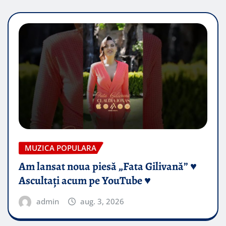
MUZICA POPULARA
Am lansat noua piesă „Fata Gilivană” ♥️
Ascultați acum pe YouTube ♥️
admin
aug. 3, 2026