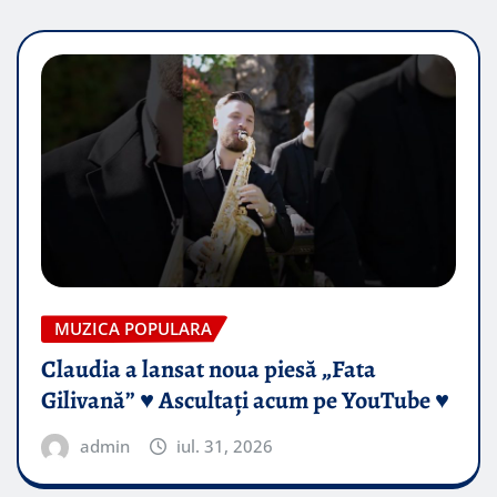
MUZICA POPULARA
Claudia a lansat noua piesă „Fata
Gilivană” ♥️ Ascultați acum pe YouTube ♥️
admin
iul. 31, 2026