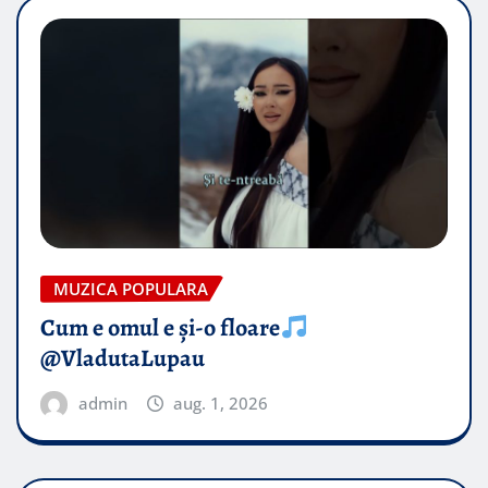
MUZICA POPULARA
Cum e omul e și-o floare
@VladutaLupau
admin
aug. 1, 2026