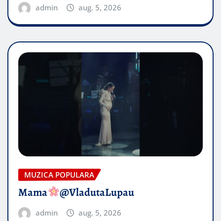
admin
aug. 5, 2026
MUZICA POPULARA
Mama
@VladutaLupau
admin
aug. 5, 2026