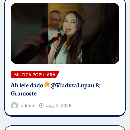
MUZICA POPULARA
Ah lele dado​
@VladutaLupau &
Gramoste
admin
aug. 2, 2026