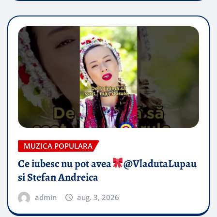
MUZICA POPULARA
Ce iubesc nu pot avea
​@VladutaLupau
si Stefan Andreica
admin
aug. 3, 2026