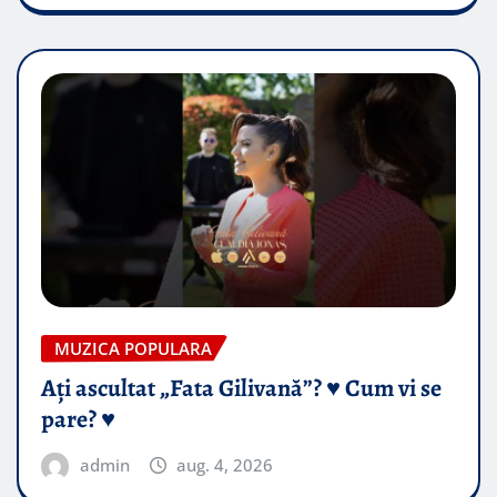
MUZICA POPULARA
Ați ascultat „Fata Gilivană”? ♥️ Cum vi se
pare? ♥️
admin
aug. 4, 2026