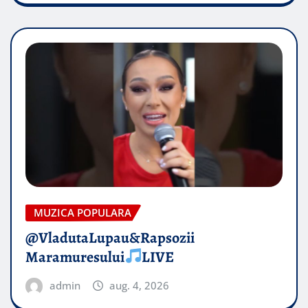
MUZICA POPULARA
@VladutaLupau&Rapsozii
Maramuresului
LIVE
admin
aug. 4, 2026