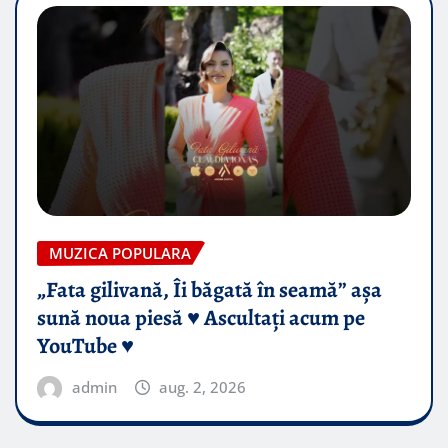
MUZICA POPULARA
„Fata gilivană, Îi băgată în seamă” așa
sună noua piesă ♥️ Ascultați acum pe
YouTube ♥️
admin
aug. 2, 2026