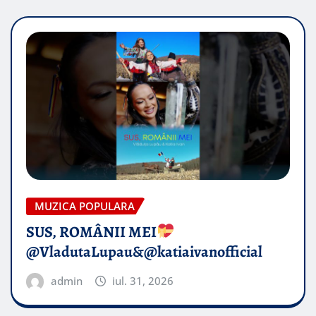
MUZICA POPULARA
SUS, ROMÂNII MEI
@VladutaLupau&@katiaivanofficial
admin
iul. 31, 2026