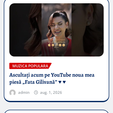
MUZICA POPULARA
Ascultați acum pe YouTube noua mea
piesă „Fata Gilivană” ♥️ ♥️
admin
aug. 1, 2026