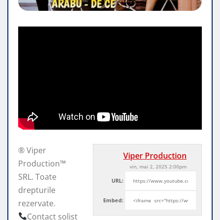
® Viper
Viper Production
Production™
vin, mai 2, 2025 2:00pm
SRL. Toate
URL:
drepturile
Embed:
rezervate.
Contact solist