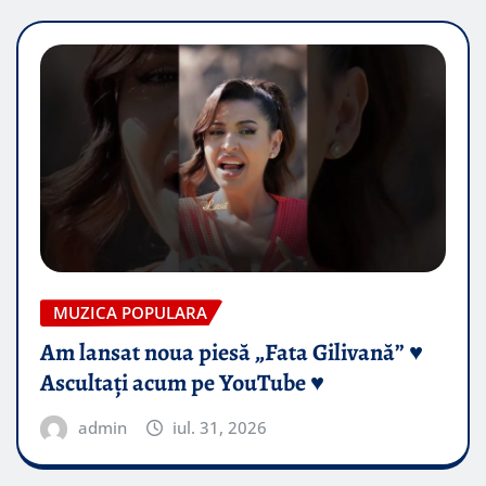
MUZICA POPULARA
Am lansat noua piesă „Fata Gilivană” ♥️
Ascultați acum pe YouTube ♥️
admin
iul. 31, 2026