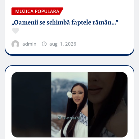
MUZICA POPULARA
„Oamenii se schimbă faptele rămân…”
admin
aug. 1, 2026