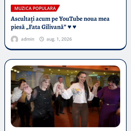
MUZICA POPULARA
Ascultați acum pe YouTube noua mea
piesă „Fata Gilivană” ♥️ ♥️
admin
aug. 1, 2026