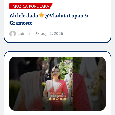
MUZICA POPULARA
Ah lele dado​
@VladutaLupau &
Gramoste
admin
aug. 2, 2026