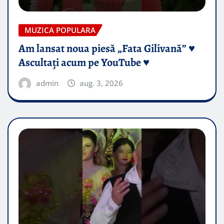
MUZICA POPULARA
Am lansat noua piesă „Fata Gilivană” ♥️
Ascultați acum pe YouTube ♥️
admin
aug. 3, 2026