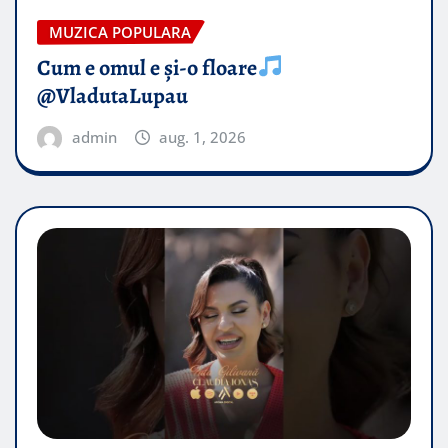
MUZICA POPULARA
Cum e omul e și-o floare
@VladutaLupau
admin
aug. 1, 2026