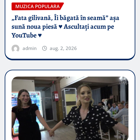
MUZICA POPULARA
„Fata gilivană, Îi băgată în seamă” așa
sună noua piesă ♥️ Ascultați acum pe
YouTube ♥️
admin
aug. 2, 2026