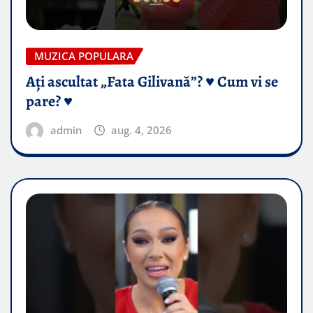
MUZICA POPULARA
Ați ascultat „Fata Gilivană”? ♥️ Cum vi se
pare? ♥️
admin
aug. 4, 2026