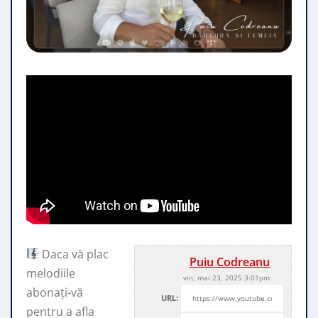
Daca vă plac
Puiu Codreanu
melodiile
vin, mai 23, 2025 3:01pm
abonați-vă
URL:
pentru a afla