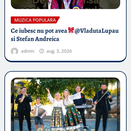
MUZICA POPULARA
Ce iubesc nu pot avea
​@VladutaLupau
si Stefan Andreica
admin
aug. 3, 2026