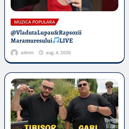
MUZICA POPULARA
@VladutaLupau&Rapsozii
Maramuresului
LIVE
admin
aug. 4, 2026