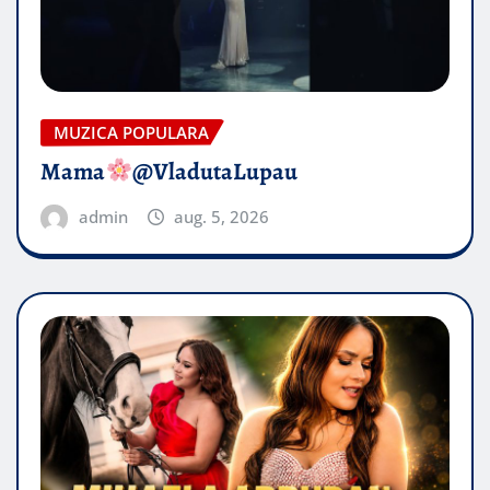
MUZICA POPULARA
Mama
@VladutaLupau
admin
aug. 5, 2026