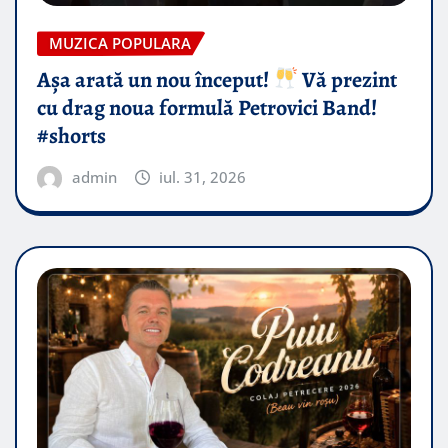
MUZICA POPULARA
Așa arată un nou început!
Vă prezint
cu drag noua formulă Petrovici Band!
#shorts
admin
iul. 31, 2026