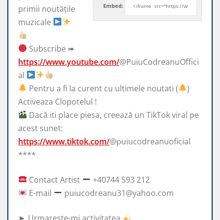
Embed:
primii noutățile
muzicale
Subscribe ➠
https://www.youtube.com/
@PuiuCodreanuOffici
al
Pentru a fi la curent cu ultimele noutati (
)
Activeaza Clopotelul !
Dacă iti place piesa, creează un TikTok viral pe
acest sunet:
https://www.tiktok.com/
@puiucodreanuoficial
****
Contact Artist
+40744 593 212
E-mail
puiucodreanu31@yahoo.com
► Urmareste-mi activitatea