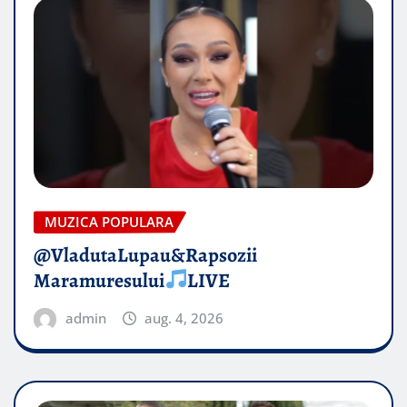
MUZICA POPULARA
@VladutaLupau&Rapsozii
Maramuresului
LIVE
admin
aug. 4, 2026