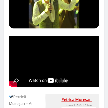
Petrică
Petrica Muresan
Mureșan – Ai
S, mai 3, 2025 5:13pm