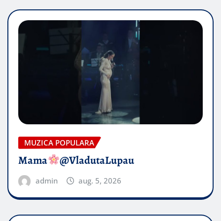
MUZICA POPULARA
Mama
@VladutaLupau
admin
aug. 5, 2026