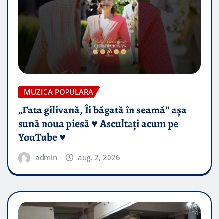
MUZICA POPULARA
„Fata gilivană, Îi băgată în seamă” așa
sună noua piesă ♥️ Ascultați acum pe
YouTube ♥️
admin
aug. 2, 2026