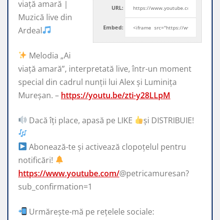
viață amară |
URL:
Muzică live din
Embed:
Ardeal
Melodia „Ai
viață amară”, interpretată live, într-un moment
special
din cadrul nunții lui Alex și Luminița
Mureșan. –
https://youtu.be/zti-y28LLpM
Dacă îți place, apasă pe LIKE
și DISTRIBUIE!
Abonează-te și activează clopoțelul pentru
notificări!
https://www.youtube.com/
@petricamuresan?
sub_confirmation=1
Urmărește-mă pe rețelele sociale: