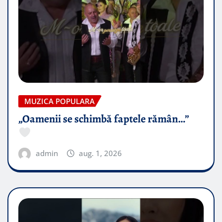
MUZICA POPULARA
„Oamenii se schimbă faptele rămân…”
admin
aug. 1, 2026