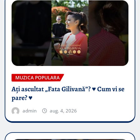
MUZICA POPULARA
Ați ascultat „Fata Gilivană”? ♥️ Cum vi se
pare? ♥️
admin
aug. 4, 2026