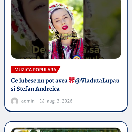
MUZICA POPULARA
Ce iubesc nu pot avea
​@VladutaLupau
si Stefan Andreica
admin
aug. 3, 2026