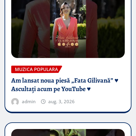
MUZICA POPULARA
Am lansat noua piesă „Fata Gilivană” ♥️
Ascultați acum pe YouTube ♥️
admin
aug. 3, 2026