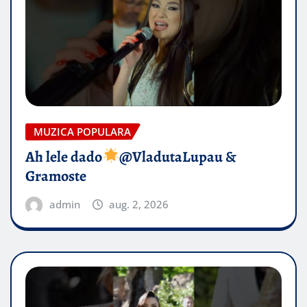
MUZICA POPULARA
Ah lele dado​
@VladutaLupau &
Gramoste
admin
aug. 2, 2026