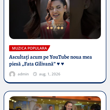
MUZICA POPULARA
Ascultați acum pe YouTube noua mea
piesă „Fata Gilivană” ♥️ ♥️
admin
aug. 1, 2026