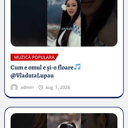
MUZICA POPULARA
Cum e omul e și-o floare
@VladutaLupau
admin
aug. 1, 2026