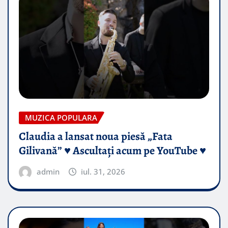
MUZICA POPULARA
Claudia a lansat noua piesă „Fata
Gilivană” ♥️ Ascultați acum pe YouTube ♥️
admin
iul. 31, 2026