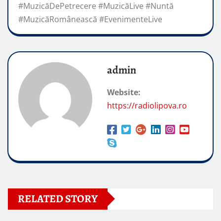
#MuzicăDePetrecere #MuzicăLive #Nuntă
#MuzicăRomânească #EvenimenteLive
admin
Website:
https://radiolipova.ro
RELATED STORY