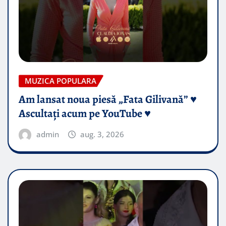
MUZICA POPULARA
Am lansat noua piesă „Fata Gilivană” ♥️
Ascultați acum pe YouTube ♥️
admin
aug. 3, 2026