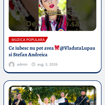
MUZICA POPULARA
Ce iubesc nu pot avea
​@VladutaLupau
si Stefan Andreica
admin
aug. 3, 2026