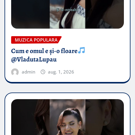
MUZICA POPULARA
Cum e omul e și-o floare
@VladutaLupau
admin
aug. 1, 2026