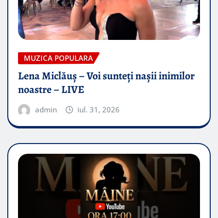
MUZICA POPULARA
Lena Miclăuș – Voi sunteți nașii inimilor
noastre – LIVE
admin
iul. 31, 2026