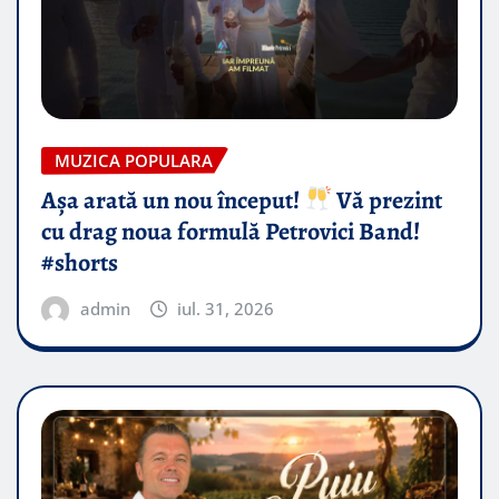
MUZICA POPULARA
Așa arată un nou început!
Vă prezint
cu drag noua formulă Petrovici Band!
#shorts
admin
iul. 31, 2026