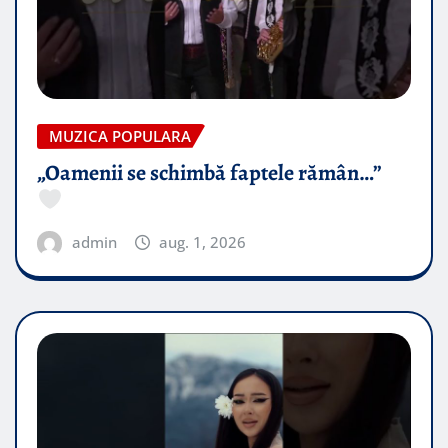
MUZICA POPULARA
„Oamenii se schimbă faptele rămân…”
admin
aug. 1, 2026