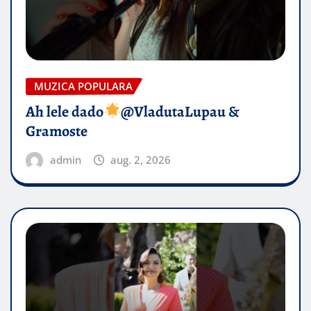
MUZICA POPULARA
Ah lele dado​
@VladutaLupau &
Gramoste
admin
aug. 2, 2026