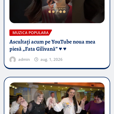
MUZICA POPULARA
Ascultați acum pe YouTube noua mea
piesă „Fata Gilivană” ♥️ ♥️
admin
aug. 1, 2026