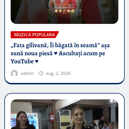
MUZICA POPULARA
„Fata gilivană, Îi băgată în seamă” așa
sună noua piesă ♥️ Ascultați acum pe
YouTube ♥️
admin
aug. 2, 2026