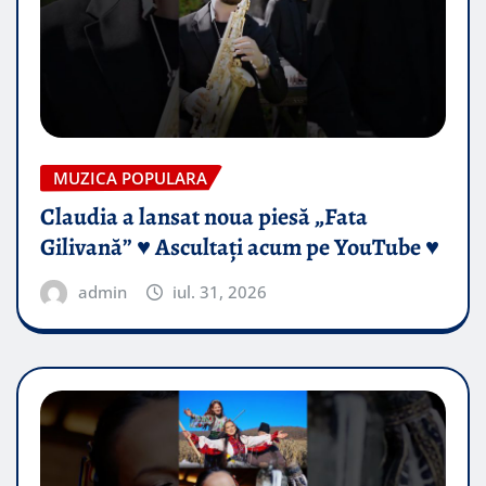
MUZICA POPULARA
Claudia a lansat noua piesă „Fata
Gilivană” ♥️ Ascultați acum pe YouTube ♥️
admin
iul. 31, 2026