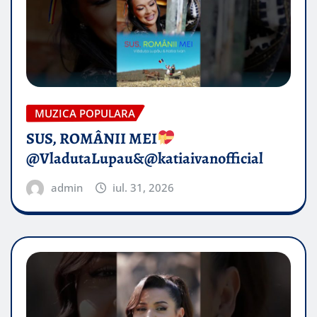
MUZICA POPULARA
SUS, ROMÂNII MEI
@VladutaLupau&@katiaivanofficial
admin
iul. 31, 2026