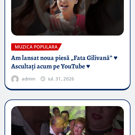
MUZICA POPULARA
Am lansat noua piesă „Fata Gilivană” ♥️
Ascultați acum pe YouTube ♥️
admin
iul. 31, 2026