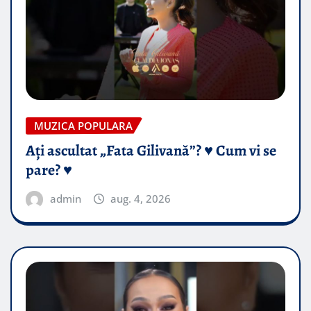
MUZICA POPULARA
Ați ascultat „Fata Gilivană”? ♥️ Cum vi se
pare? ♥️
admin
aug. 4, 2026