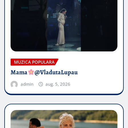
MUZICA POPULARA
Mama
@VladutaLupau
admin
aug. 5, 2026