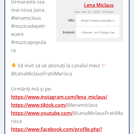
Urmareste cea
Lena Miclaus
mai noua jiana.
mie, mai 21, 2025 12:01pm
#lenamiclaus
URL:
#muzicadepetr
Embed:
ecere
#muzicapopula
ra
Vă invit să vă abonați la canalul meu!
@LenaMiclausFratiiMarisca
Urmăriți-mă și pe:
https://www.instagram.com/lena_miclaus/
https://www.tiktok.com/
@lenamiclaus
https://www.youtube.com/
@LenaMiclausFratiiMa
risca
https://www.facebook.com/profile.php?