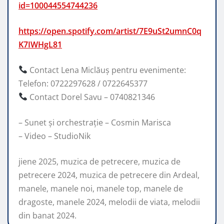
id=100044554744236
https://open.spotify.com/artist/7E9uSt2umnC0q
K7IWHgL81
Contact Lena Miclăuș pentru evenimente:
Telefon: 0722297628 / 0722645377
Contact Dorel Savu – 0740821346
– Sunet și orchestrație – Cosmin Marisca
– Video – StudioNik
jiene 2025, muzica de petrecere, muzica de
petrecere 2024, muzica de petrecere din Ardeal,
manele, manele noi, manele top, manele de
dragoste, manele 2024, melodii de viata, melodii
din banat 2024.