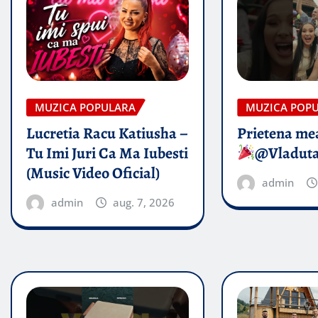
MUZICA POPULARA
MUZICA POP
Lucretia Racu Katiusha –
Prietena mea
Tu Imi Juri Ca Ma Iubesti
@Vladut
(Music Video Oficial)
admin
admin
aug. 7, 2026