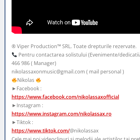
® Viper Production™ SRL. Toate drepturile rezervate.
Pentru contactarea solistului (Evenimente/dedicatii/p
466 986 ( Manager)
nikolassaxonmusic@gmail.com
( mail personal )
Nikolas
►Facebook :
https://www.facebook.com/nikolassaxofficial
►Instagram :
https://www.instagram.com/nikolassax.ro
►Tiktok :
https://www.tiktok.com/
@nikolassax
Cele mai noi videoclipuri si melodii ale artistilor tai pre