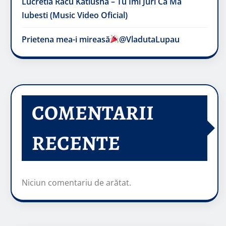
Lucretia Racu Katiusha – Tu Imi Juri Ca Ma
Iubesti (Music Video Oficial)
Prietena mea-i mireasă​
@VladutaLupau
COMENTARII
RECENTE
Niciun comentariu de arătat.