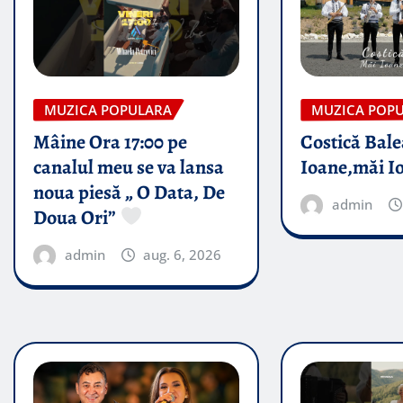
MUZICA POPULARA
MUZICA POP
Mâine Ora 17:00 pe
Costică Bale
canalul meu se va lansa
Ioane,măi I
noua piesă „ O Data, De
admin
Doua Ori”
admin
aug. 6, 2026