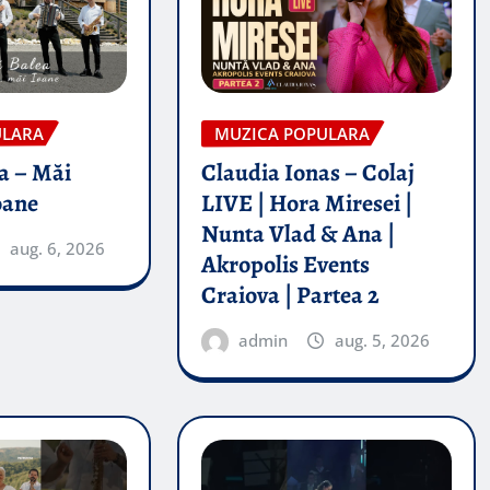
ULARA
MUZICA POPULARA
a – Măi
Claudia Ionas – Colaj
oane
LIVE | Hora Miresei |
Nunta Vlad & Ana |
aug. 6, 2026
Akropolis Events
Craiova | Partea 2
admin
aug. 5, 2026