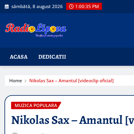
Skip
sâmbătă, 8 august 2026
1:00:36 PM
to
content
ACASA
DEDICATII
Home
Nikolas Sax – Amantul [videoclip oficial]
MUZICA POPULARA
Nikolas Sax – Amantul [vi