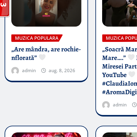
MUZICA POPULARA
MUZICA POP
„Are mândra, are rochie-
„Soacră Mar
nflorată”
Mare….”
Miresei Par
admin
aug. 8, 2026
YouTube
#ClaudiaIo
#AromaDigi
admin