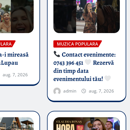
ULARA
MUZICA POPULARA
-i mireasă​
Contact evenimente:
aLupau
0743 396 451
Rezervă
din timp data
aug. 7, 2026
evenimentului tău!
admin
aug. 7, 2026