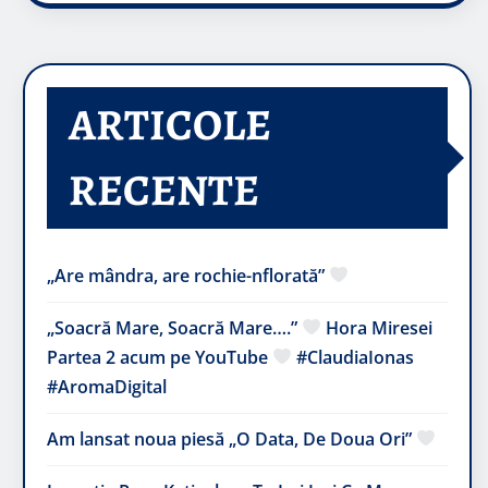
ARTICOLE
RECENTE
„Are mândra, are rochie-nflorată”
„Soacră Mare, Soacră Mare….”
Hora Miresei
Partea 2 acum pe YouTube
#ClaudiaIonas
#AromaDigital
Am lansat noua piesă „O Data, De Doua Ori”