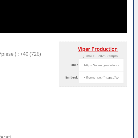
Viper Production
iese ) : +40 (726)
J, mai 15, 2025 2:00pm
URL:
Embed:
ferati