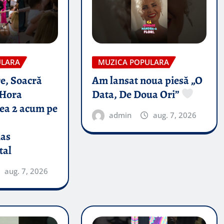
ULARA
MUZICA POPULARA
e, Soacră
Am lansat noua piesă „O
Hora
Data, De Doua Ori”
tea 2 acum pe
admin
aug. 7, 2026
nas
tal
aug. 7, 2026