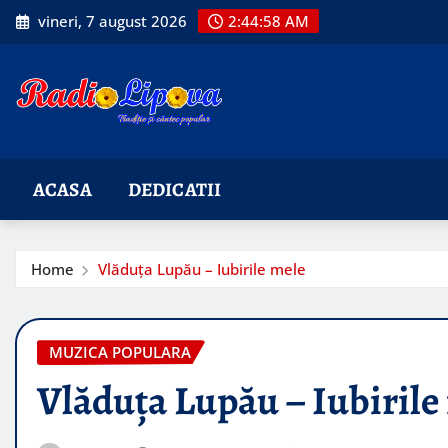
Skip
vineri, 7 august 2026
2:44:59 AM
to
content
ACASA
DEDICATII
Home
Vlăduța Lupău – Iubirile mele
MUZICA POPULARA
Vlăduța Lupău – Iubirile