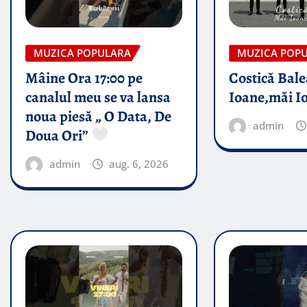
MUZICA POPULARA
MUZICA POP
Mâine Ora 17:00 pe
Costică Bale
canalul meu se va lansa
Ioane,măi I
noua piesă „ O Data, De
admin
Doua Ori”
admin
aug. 6, 2026