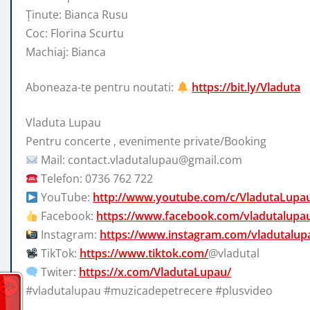
Ținute: Bianca Rusu
Coc: Florina Scurtu
Machiaj: Bianca
Aboneaza-te pentru noutati:
https://bit.ly/Vladuta
Vladuta Lupau
Pentru concerte , evenimente private/Booking
Mail: contact.vladutalupau@gmail.com
Telefon: 0736 762 722
YouTube:
http://www.youtube.com/c/VladutaLupa
Facebook:
https://www.facebook.com/vladutalupa
Instagram:
https://www.instagram.com/vladutalup
TikTok:
https://www.tiktok.com/
@vladutal
Twiter:
https://x.com/VladutaLupau/
#vladutalupau #muzicadepetrecere #plusvideo
__________________________________________________________