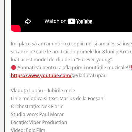
Îmi place să am amintiri cu copiii mei și am ales să inse
și cadre pe care
le-am trăit în primele lor 8 luni petr
luat acest model de clip de la “Forever young”.
Abonați-vă pentru a afla primii noutățile muzicale!
https://www.youtube.com/
@VladutaLupau
Vlăduța Lupău – Iubirile mele
Linie melodică și text: Marius de la Focșani
Orchestrație: Nek Florin
Studio voce: Paul Morar
Locație: Viper Production
Video: Epic Film