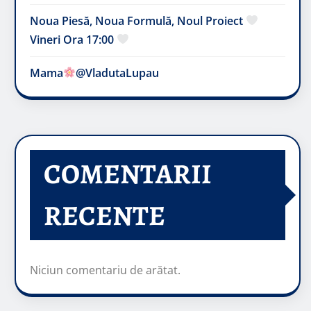
Noua Piesă, Noua Formulă, Noul Proiect
Vineri Ora 17:00
Mama
@VladutaLupau
COMENTARII
RECENTE
Niciun comentariu de arătat.