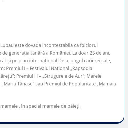
Lupău este dovada incontestabilă că folclorul
de generaţia tânără a României. La doar 25 de ani,
ât şi pe plan internaţional.De-a lungul carierei sale,
: Premiul I – Festivalul Național „Rapsodia
ărețu”; Premiul III – „Strugurele de Aur”; Marele
iu „Maria Tănase” sau Premiul de Popularitate „Mamaia
 mamele , în special mamele de băieți.