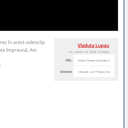
rez în acest videoclip
Vladuta Lupau
ecute împreună. Am
vin, martie 14, 2025 12:02pm
URL:
Embed: