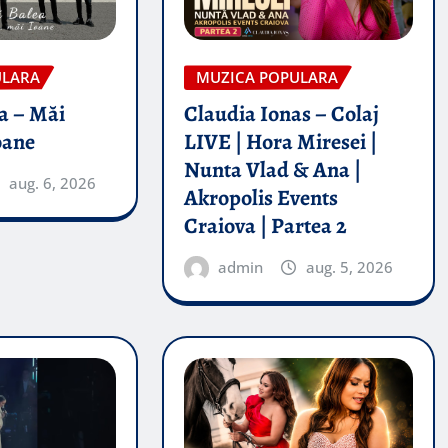
ULARA
MUZICA POPULARA
a – Măi
Claudia Ionas – Colaj
oane
LIVE | Hora Miresei |
Nunta Vlad & Ana |
aug. 6, 2026
Akropolis Events
Craiova | Partea 2
admin
aug. 5, 2026