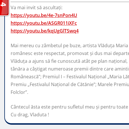
Va mai invit să ascultați:
https://youtu.be/4e-7snPon4U
https://youtu.be/ASGR011iXFc
https://youtu.be/kqUgGlTSwq4
Mai mereu cu zâmbetul pe buze, artista Vlăduța Maria 
românesc este respectat, promovat şi dus mai departe 
Vlăduța a ajuns să fie cunoscută atât pe plan naţional, c
tânăra a câştigat numeroase premii dintre care amintim
Românească”; Premiul I – Festivalul Național „Maria Lăt
Premiu „Festivalul Național de Cătănie”; Marele Prem
Folclor”.
Cântecul ăsta este pentru sufletul meu și pentru toate
Cu drag, Vladuta !