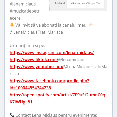
#lenamiclaus
Embed:
#muzicadepetr
ecere
Vă invit să vă abonați
la canalul meu!
​⁠
@LenaMiclausFratiiMarisca
Urmăriți-mă și pe:
https://www.instagram.com/lena_miclaus/
https://www.tiktok.com/
@lenamiclaus
https://www.youtube.com/
@LenaMiclausFratiiMa
risca
https://www.facebook.com/profile.php?
id=100044554744236
https://open.spotify.com/artist/7E9uSt2umnC0q
K7IWHgL81
Contact Lena Miclăuș pentru evenimente: