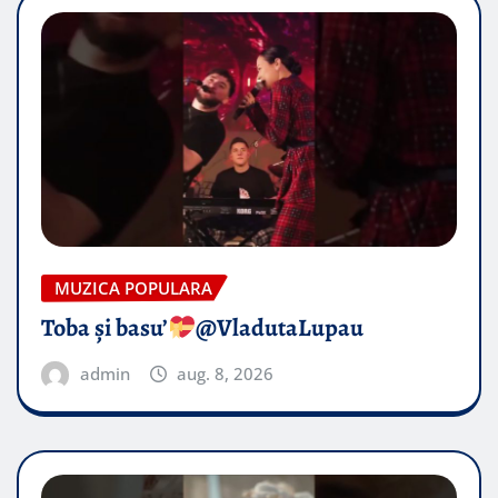
MUZICA POPULARA
Toba și basu’
@VladutaLupau
admin
aug. 8, 2026