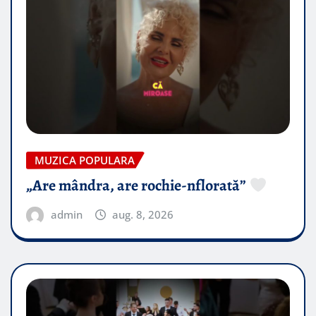
MUZICA POPULARA
„Are mândra, are rochie-nflorată”
admin
aug. 8, 2026