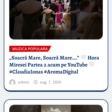
MUZICA POPULARA
„Soacră Mare, Soacră Mare….”
Hora
Miresei Partea 2 acum pe YouTube
#ClaudiaIonas #AromaDigital
admin
aug. 7, 2026