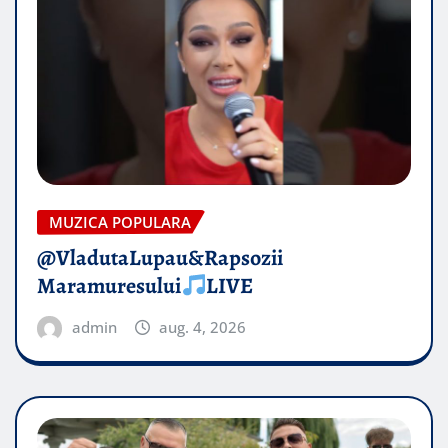
MUZICA POPULARA
@VladutaLupau&Rapsozii
Maramuresului
LIVE
admin
aug. 4, 2026