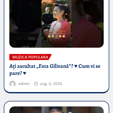
MUZICA POPULARA
Ați ascultat „Fata Gilivană”? ♥️ Cum vi se
pare? ♥️
admin
aug. 4, 2026