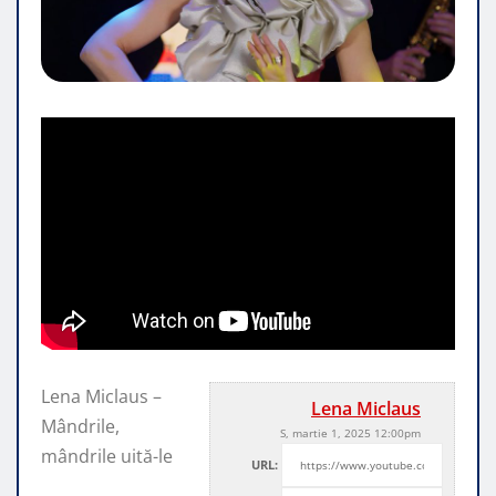
Lena Miclaus –
Lena Miclaus
Mândrile,
S, martie 1, 2025 12:00pm
mândrile uită-le
URL: