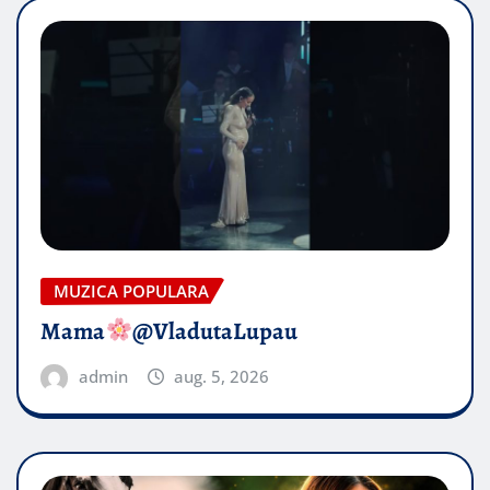
MUZICA POPULARA
Mama
@VladutaLupau
admin
aug. 5, 2026