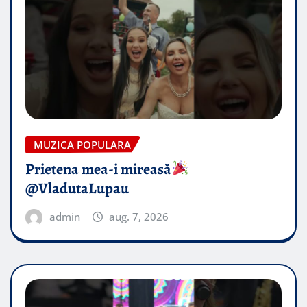
MUZICA POPULARA
Prietena mea-i mireasă​
@VladutaLupau
admin
aug. 7, 2026