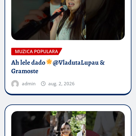
MUZICA POPULARA
Ah lele dado​
@VladutaLupau &
Gramoste
admin
aug. 2, 2026