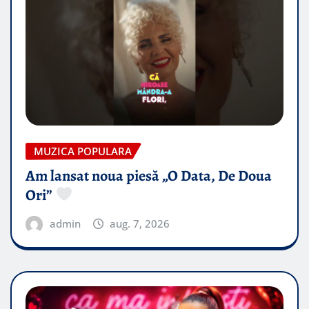
MUZICA POPULARA
Am lansat noua piesă „O Data, De Doua
Ori”
admin
aug. 7, 2026