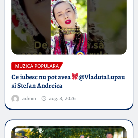
MUZICA POPULARA
Ce iubesc nu pot avea
​@VladutaLupau
si Stefan Andreica
admin
aug. 3, 2026