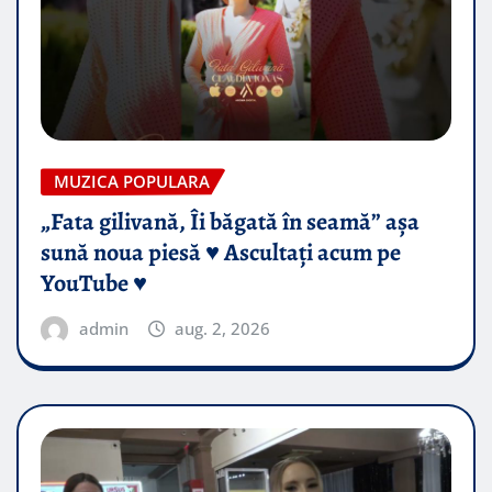
MUZICA POPULARA
„Fata gilivană, Îi băgată în seamă” așa
sună noua piesă ♥️ Ascultați acum pe
YouTube ♥️
admin
aug. 2, 2026