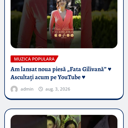
MUZICA POPULARA
Am lansat noua piesă „Fata Gilivană” ♥️
Ascultați acum pe YouTube ♥️
admin
aug. 3, 2026