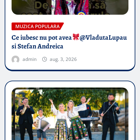
MUZICA POPULARA
Ce iubesc nu pot avea
​@VladutaLupau
si Stefan Andreica
admin
aug. 3, 2026