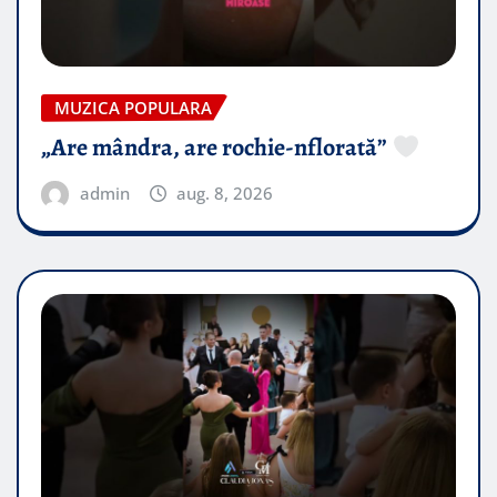
MUZICA POPULARA
„Are mândra, are rochie-nflorată”
admin
aug. 8, 2026