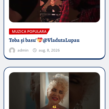
MUZICA POPULARA
Toba și basu’
@VladutaLupau
admin
aug. 8, 2026