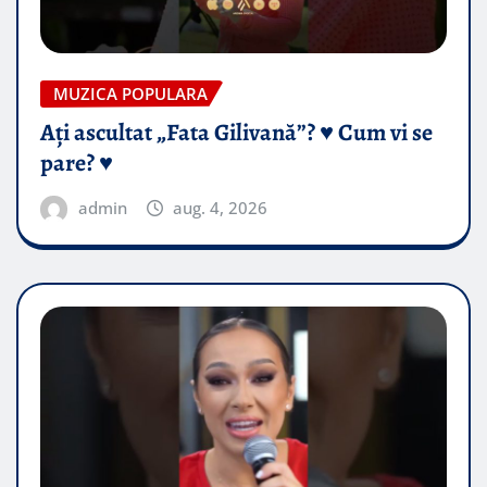
MUZICA POPULARA
Ați ascultat „Fata Gilivană”? ♥️ Cum vi se
pare? ♥️
admin
aug. 4, 2026