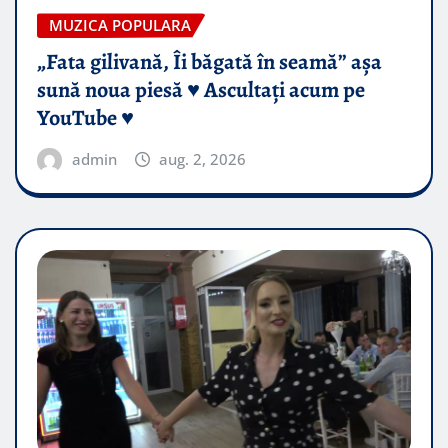
MUZICA POPULARA
„Fata gilivană, Îi băgată în seamă” așa
sună noua piesă ♥️ Ascultați acum pe
YouTube ♥️
admin
aug. 2, 2026