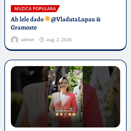
MUZICA POPULARA
Ah lele dado​
@VladutaLupau &
Gramoste
admin
aug. 2, 2026