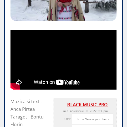
Muzica si text :
BLACK MUSIC PRO
Anca Pirtea
mie, noiembrie 30, 2022 3:39pm
Taragot : Bonțu
URL:
Florin