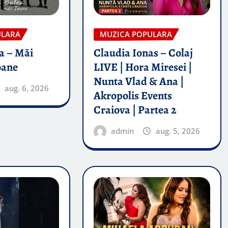
ULARA
MUZICA POPULARA
a – Măi
Claudia Ionas – Colaj
oane
LIVE | Hora Miresei |
Nunta Vlad & Ana |
aug. 6, 2026
Akropolis Events
Craiova | Partea 2
admin
aug. 5, 2026