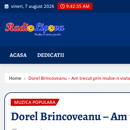
Skip
vineri, 7 august 2026
9:42:36 AM
to
content
ACASA
DEDICATII
Home
Dorel Brincoveanu – Am trecut prin mulce-n viat
MUZICA POPULARA
Dorel Brincoveanu – Am t