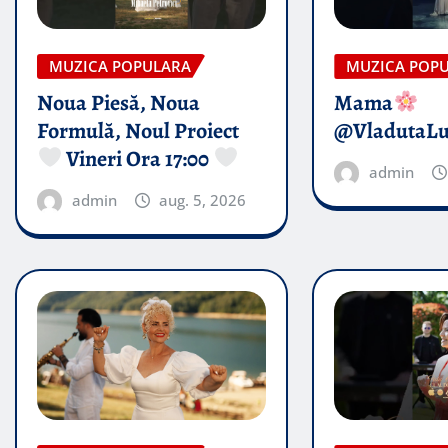
MUZICA POPULARA
MUZICA POP
Noua Piesă, Noua
Mama
Formulă, Noul Proiect
@VladutaL
Vineri Ora 17:00
admin
admin
aug. 5, 2026