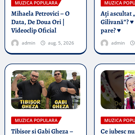
MUZICA POPULARA
MUZICA POP
Mihaela Petrovici – O
Ați ascultat 
Data, De Doua Ori |
Gilivană”? ♥️
Videoclip Oficial
pare? ♥️
admin
aug. 5, 2026
admin
MUZICA POPULARA
MUZICA POP
Tibisor si Gabi Gheza –
Ce iubesc nu