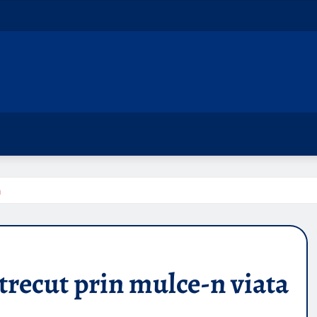
a
recut prin mulce-n viata