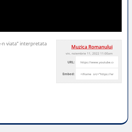
n viata” interpretata
Muzica Romanului
vin, noiembrie 11, 2022 11:00am
URL:
Embed: