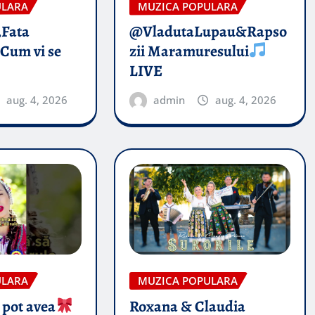
ULARA
MUZICA POPULARA
„Fata
@VladutaLupau&Rapso
 Cum vi se
zii Maramuresului
LIVE
aug. 4, 2026
admin
aug. 4, 2026
ULARA
MUZICA POPULARA
 pot avea
Roxana & Claudia