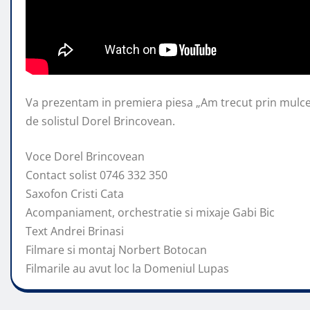
Va prezentam in premiera piesa „Am trecut prin mulce-
de solistul Dorel Brincovean.
Voce Dorel Brincovean
Contact solist 0746
332 350
Saxofon Cristi Cata
Acompaniament, orchestratie si mixaje Gabi Bic
Text Andrei Brinasi
Filmare si montaj Norbert Botocan
Filmarile au avut loc la Domeniul Lupas