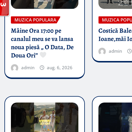
MUZICA POPULARA
MUZICA POP
Mâine Ora 17:00 pe
Costică Bale
canalul meu se va lansa
Ioane,măi I
noua piesă „ O Data, De
admin
Doua Ori”
admin
aug. 6, 2026