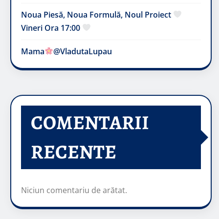
Noua Piesă, Noua Formulă, Noul Proiect
Vineri Ora 17:00
Mama
@VladutaLupau
COMENTARII
RECENTE
Niciun comentariu de arătat.