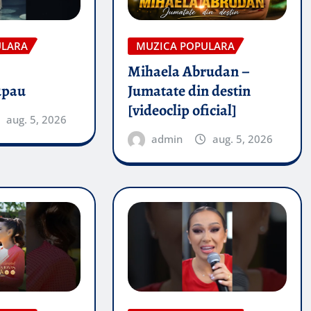
ULARA
MUZICA POPULARA
Mihaela Abrudan –
upau
Jumatate din destin
[videoclip oficial]
aug. 5, 2026
admin
aug. 5, 2026