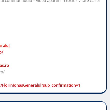
ui continut audio – video apartin in exclusivitate Casei
ralul
o/
as.ro
ro/
/FlorinIonasGeneralul?sub_confirmation=1