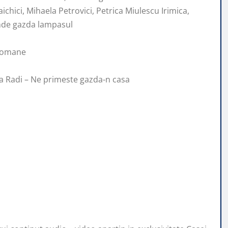
ichici, Mihaela Petrovici, Petrica Miulescu Irimica,
inde gazda lampasul
 romane
na Radi – Ne primeste gazda-n casa
i