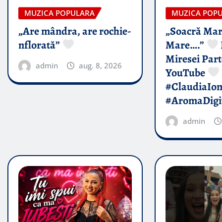
MUZICA POPULARA
MUZICA POP
„Are mândra, are rochie-
„Soacră Mar
nflorată”
Mare….”
Miresei Par
admin
aug. 8, 2026
YouTube
#ClaudiaIo
#AromaDigi
admin