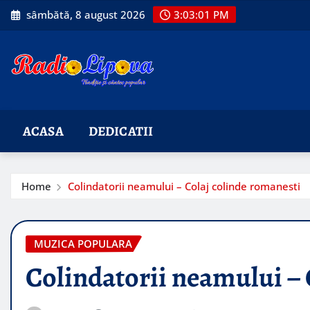
Skip
sâmbătă, 8 august 2026
3:03:03 PM
to
content
ACASA
DEDICATII
Home
Colindatorii neamului – Colaj colinde romanesti
MUZICA POPULARA
Colindatorii neamului – 