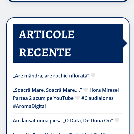
ARTICOLE
RECENTE
„Are mândra, are rochie-nflorată”
„Soacră Mare, Soacră Mare….”
Hora Miresei
Partea 2 acum pe YouTube
#ClaudiaIonas
#AromaDigital
Am lansat noua piesă „O Data, De Doua Ori”