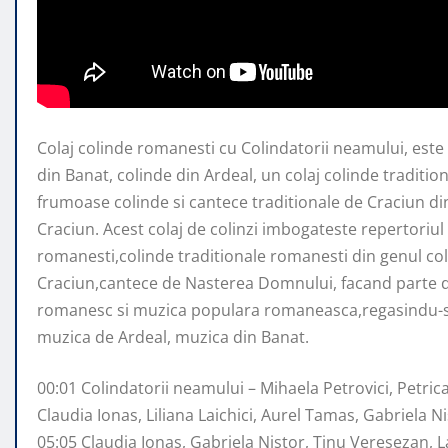
Colaj colinde romanesti cu Colindatorii neamului, este 
din Banat, colinde din Ardeal, un colaj colinde traditio
frumoase colinde si cantece traditionale de Craciun di
Craciun. Acest colaj de colinzi imbogateste repertoriul 
romanesti,colinde traditionale romanesti din genul co
Craciun,cantece de Nasterea Domnului, facand parte di
romanesc si muzica populara romaneasca,regasindu-s
muzica de Ardeal, muzica din Banat.
00:01 Colindatorii neamului – Mihaela Petrovici, Petri
Claudia Ionas, Liliana Laichici, Aurel Tamas, Gabriela N
05:05 Claudia Ionas, Gabriela Nistor, Tinu Veresezan, L