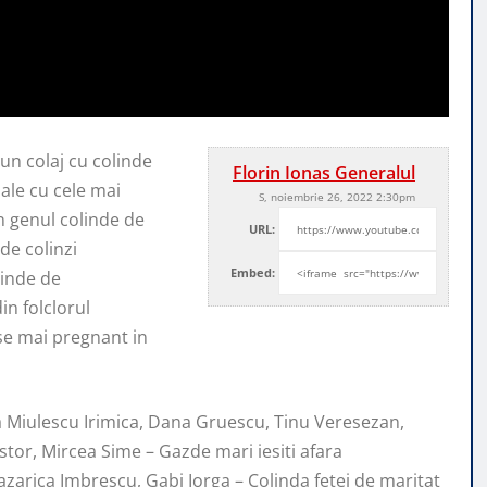
un colaj cu colinde
Florin Ionas Generalul
nale
cu cele mai
S, noiembrie 26, 2022 2:30pm
n genul colinde de
URL:
de colinzi
Embed:
linde de
n folclorul
e mai pregnant in
ca Miulescu Irimica, Dana Gruescu, Tinu Veresezan,
istor, Mircea Sime – Gazde mari iesiti afara
azarica Imbrescu, Gabi Iorga – Colinda fetei de maritat