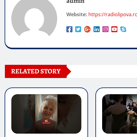
admin
Website:
https://radiolipova.r
RELATED STORY