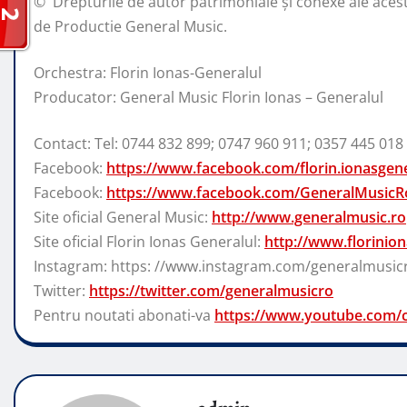
© ️ Drepturile de autor patrimoniale și conexe ale acest
de Productie General Music.
Orchestra: Florin Ionas-Generalul
Producator: General Music Florin Ionas – Generalul
Contact: Tel: 0744 832 899; 0747 960 911; 0357 445 018
Facebook:
https://www.facebook.com/florin.ionasgene
Facebook:
https://www.facebook.com/GeneralMusicR
Site oficial General Music:
http://www.generalmusic.ro
Site oficial Florin Ionas Generalul:
http://www.florinion
Instagram: https: //www.instagram.com/generalmusic
Twitter:
https://twitter.com/generalmusicro
Pentru noutati abonati-va
https://www.youtube.com/c