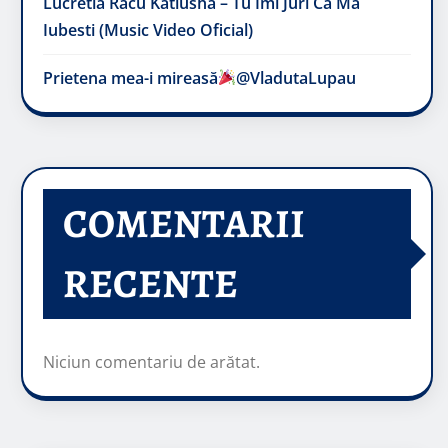
Lucretia Racu Katiusha – Tu Imi Juri Ca Ma
Iubesti (Music Video Oficial)
Prietena mea-i mireasă​
@VladutaLupau
COMENTARII
RECENTE
Niciun comentariu de arătat.