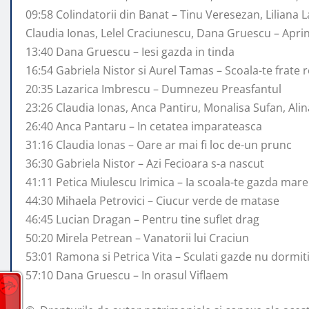
09:58 Colindatorii din Banat – Tinu Veresezan, Liliana La
Claudia Ionas, Lelel Craciunescu, Dana Gruescu – Apr
13:40 Dana Gruescu – Iesi gazda in tinda
16:54 Gabriela Nistor si Aurel Tamas – Scoala-te frate
20:35 Lazarica Imbrescu – Dumnezeu Preasfantul
23:26 Claudia Ionas, Anca Pantiru, Monalisa Sufan, Ali
26:40 Anca Pantaru – In cetatea imparateasca
31:16 Claudia Ionas – Oare ar mai fi loc de-un prunc
36:30 Gabriela Nistor – Azi Fecioara s-a nascut
41:11 Petica Miulescu Irimica – Ia scoala-te gazda mare
44:30 Mihaela Petrovici – Ciucur verde de matase
46:45 Lucian Dragan – Pentru tine suflet drag
50:20 Mirela Petrean – Vanatorii lui Craciun
53:01 Ramona si Petrica Vita – Sculati gazde nu dormit
57:10 Dana Gruescu – In orasul Viflaem