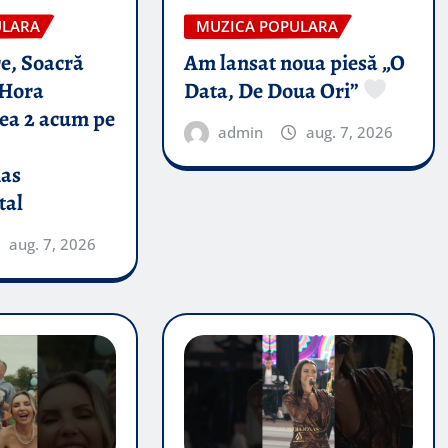
ULARA
MUZICA POPULARA
e, Soacră
Am lansat noua piesă „O
Hora
Data, De Doua Ori”
tea 2 acum pe
admin
aug. 7, 2026
nas
tal
aug. 7, 2026