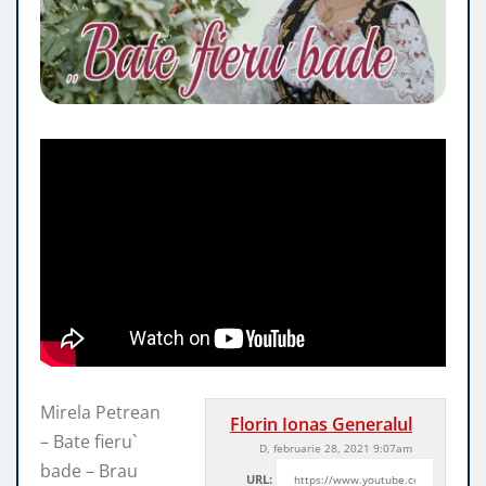
Mirela Petrean
Florin Ionas Generalul
– Bate fieru`
D, februarie 28, 2021 9:07am
bade – Brau
URL: