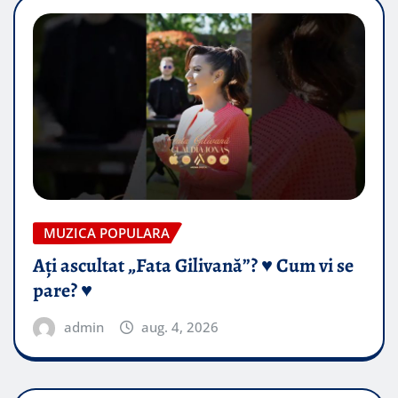
MUZICA POPULARA
Ați ascultat „Fata Gilivană”? ♥️ Cum vi se
pare? ♥️
admin
aug. 4, 2026