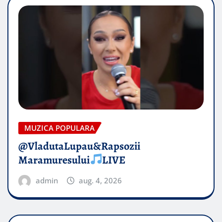
MUZICA POPULARA
@VladutaLupau&Rapsozii
Maramuresului
LIVE
admin
aug. 4, 2026