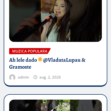
MUZICA POPULARA
Ah lele dado​
@VladutaLupau &
Gramoste
admin
aug. 2, 2026