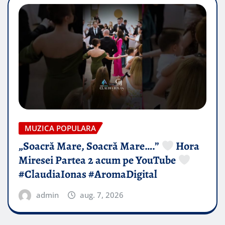
MUZICA POPULARA
„Soacră Mare, Soacră Mare….”
Hora
Miresei Partea 2 acum pe YouTube
#ClaudiaIonas #AromaDigital
admin
aug. 7, 2026