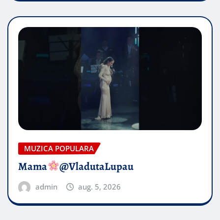
MUZICA POPULARA
Mama
@VladutaLupau
admin
aug. 5, 2026