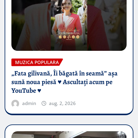
MUZICA POPULARA
„Fata gilivană, Îi băgată în seamă” așa
sună noua piesă ♥️ Ascultați acum pe
YouTube ♥️
admin
aug. 2, 2026