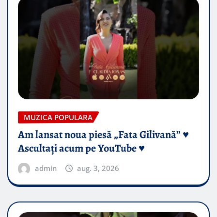
MUZICA POPULARA
Am lansat noua piesă „Fata Gilivană” ♥️
Ascultați acum pe YouTube ♥️
admin
aug. 3, 2026