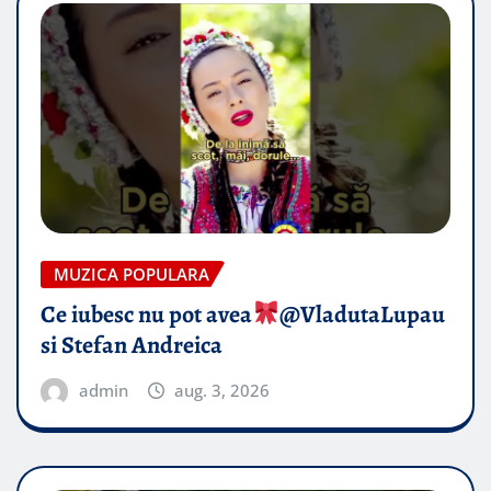
MUZICA POPULARA
Ce iubesc nu pot avea
​@VladutaLupau
si Stefan Andreica
admin
aug. 3, 2026