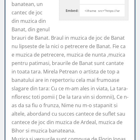
banatean, un
Embed:
cantec de joc
din muzica din
Banat, din genul
brauri de Banat. Braul in muzica de joc de Banat
nu lipseste de la nici o petrecere de Banat. Fie ca
e muzica de petrecere, muzica de nunta ,muzica
pentru patimasi, braurile de Banat sunt cantate
in toata tara. Mirela Petrean o artista de top a
banatului are in repertoriu cela mai frumoase
slagare din tara: Cu ce m-am ales in viata, La tara-
nfloresc toti pomii ( De la tara vin si domnii), Ce n-
as da sa fiu o frunza, Nime nu m-o stapanit si
altele, abordand cu succes cantece de suflet sau
cantece de joc din muzica de Ardeal, muzica de
Bihor si muzica banateana.
Muzica si versurile sunt compuse de Florin Ionas