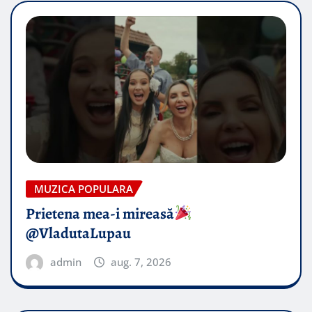
MUZICA POPULARA
Prietena mea-i mireasă​
@VladutaLupau
admin
aug. 7, 2026