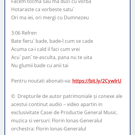
Facem tocma sau ma duci cu vorba
Hotaraste ca vorbeste satu`
Ori ma iei, ori mergi cu Dumnezeu
3:06 Refren
Bate fieru` bade, bade-l cum se cade
Acuma ca-i cald il faci cum vrei
Acu` pan` te-asculta, pana nu te uita
Nu glumii bade cu anii tai
Pentru noutati abonati-va:
https://bit.ly/2CywlrU
© ️ Drepturile de autor patrimoniale și conexe ale
acestui continut audio – video apartin in
exclusivitate Casei de Productie General Music.
muzica si versuri: Florin Ionas-Generalul
orchestra: Florin Ionas-Generalul