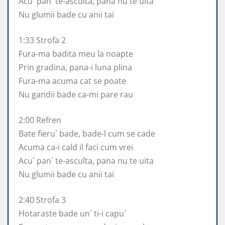
Acu` pan` te-asculta, pana nu te uita
Nu glumii bade cu anii tai
1:33 Strofa 2
Fura-ma badita meu la noapte
Prin gradina, pana-i luna plina
Fura-ma acuma cat se poate
Nu gandii bade ca-mi pare rau
2:00 Refren
Bate fieru` bade, bade-l cum se cade
Acuma ca-i cald il faci cum vrei
Acu` pan` te-asculta, pana nu te uita
Nu glumii bade cu anii tai
2:40 Strofa 3
Hotaraste bade un` ti-i capu`