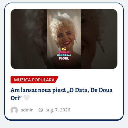
MUZICA POPULARA
Am lansat noua piesă „O Data, De Doua
Ori”
admin
aug. 7, 2026