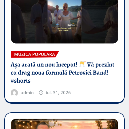
MUZICA POPULARA
Așa arată un nou început!
Vă prezint
cu drag noua formulă Petrovici Band!
#shorts
admin
iul. 31, 2026