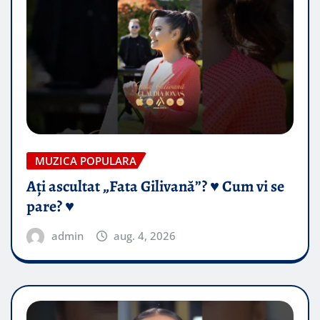
MUZICA POPULARA
Ați ascultat „Fata Gilivană”? ♥️ Cum vi se
pare? ♥️
admin
aug. 4, 2026