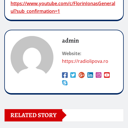
https://www.youtube.com/c/FlorinIonasGeneral
ul?sub_confirmation=1
admin
Website:
https://radiolipova.ro
RELATED STORY