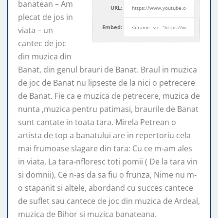
banatean – Am
URL:
plecat de jos in
Embed:
viata – un
cantec de joc
din muzica din
Banat, din genul brauri de Banat. Braul in muzica
de joc de Banat nu lipseste de la nici o petrecere
de Banat. Fie ca e muzica de petrecere, muzica de
nunta ,muzica pentru patimasi, braurile de Banat
sunt cantate in toata tara. Mirela Petrean o
artista de top a banatului are in repertoriu cela
mai frumoase slagare din tara: Cu ce m-am ales
in viata, La tara-nfloresc toti pomii ( De la tara vin
si domnii), Ce n-as da sa fiu o frunza, Nime nu m-
o stapanit si altele, abordand cu succes cantece
de suflet sau cantece de joc din muzica de Ardeal,
muzica de Bihor si muzica banateana.