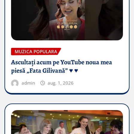
MUZICA POPULARA
Ascultați acum pe YouTube noua mea
piesă „Fata Gilivană” ♥️ ♥️
admin
aug. 1, 2026