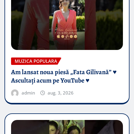
MUZICA POPULARA
Am lansat noua piesă „Fata Gilivană” ♥️
Ascultați acum pe YouTube ♥️
admin
aug. 3, 2026