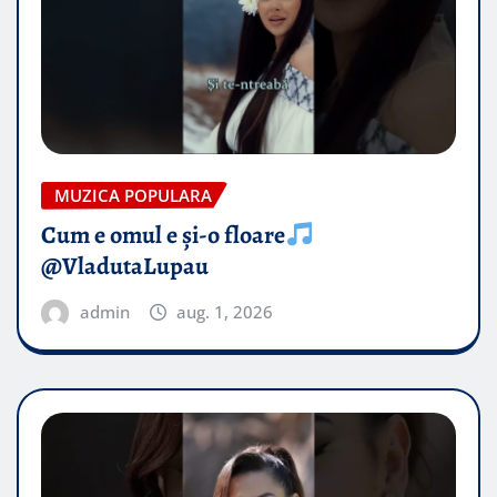
MUZICA POPULARA
Cum e omul e și-o floare
@VladutaLupau
admin
aug. 1, 2026