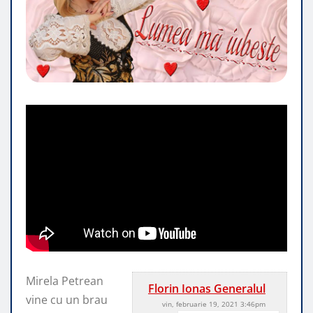
Mirela Petrean
Florin Ionas Generalul
vine cu un brau
vin, februarie 19, 2021 3:46pm