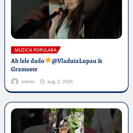
MUZICA POPULARA
Ah lele dado​
@VladutaLupau &
Gramoste
admin
aug. 2, 2026