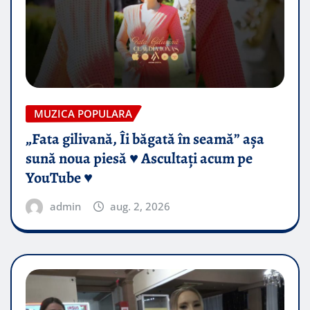
MUZICA POPULARA
„Fata gilivană, Îi băgată în seamă” așa
sună noua piesă ♥️ Ascultați acum pe
YouTube ♥️
admin
aug. 2, 2026