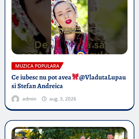
MUZICA POPULARA
Ce iubesc nu pot avea
​@VladutaLupau
si Stefan Andreica
admin
aug. 3, 2026