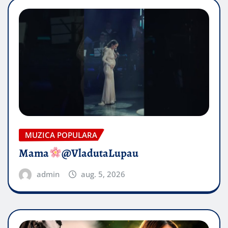
MUZICA POPULARA
Mama
@VladutaLupau
admin
aug. 5, 2026