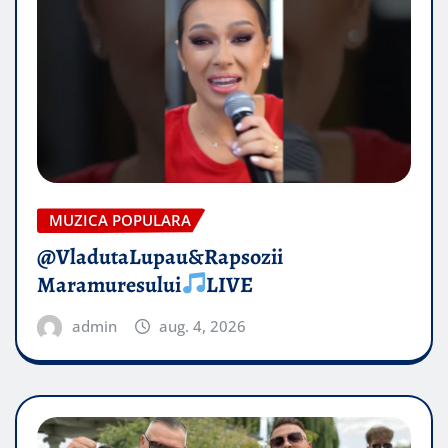
MUZICA POPULARA
@VladutaLupau&Rapsozii
Maramuresului
LIVE
admin
aug. 4, 2026