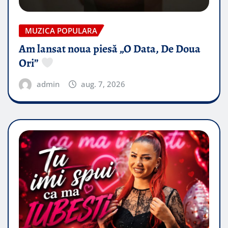
MUZICA POPULARA
Am lansat noua piesă „O Data, De Doua
Ori”
admin
aug. 7, 2026