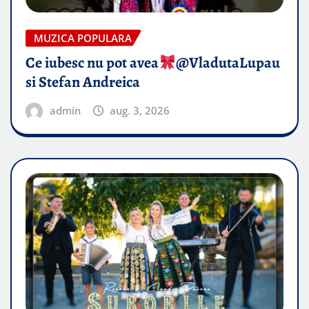
MUZICA POPULARA
Ce iubesc nu pot avea
​@VladutaLupau
si Stefan Andreica
admin
aug. 3, 2026