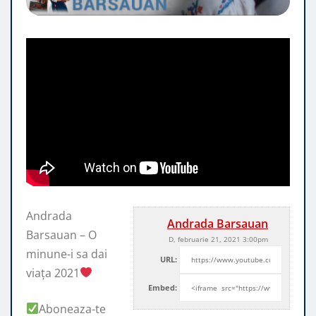
Andrada
Andrada Barsauan
Barsauan – O
D, februarie 21, 2021 3:00pm
minune-i sa dai
URL:
viața 2021
Embed:
Aboneaza-te