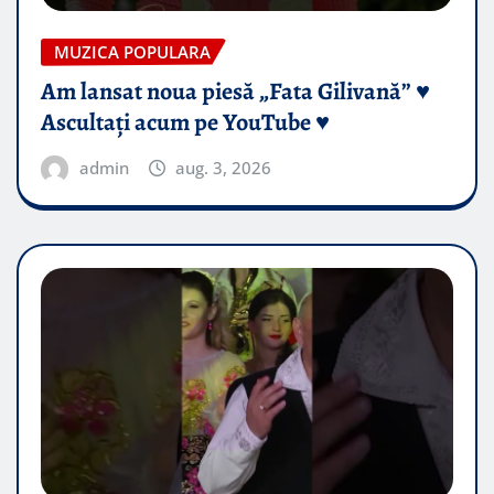
MUZICA POPULARA
Am lansat noua piesă „Fata Gilivană” ♥️
Ascultați acum pe YouTube ♥️
admin
aug. 3, 2026