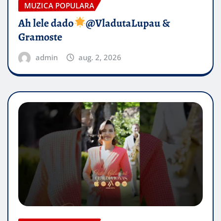
MUZICA POPULARA
Ah lele dado​
@VladutaLupau &
Gramoste
admin
aug. 2, 2026