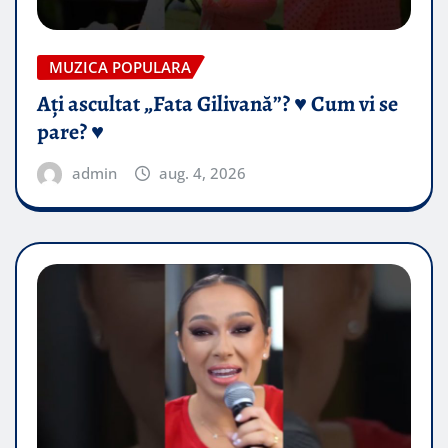
MUZICA POPULARA
Ați ascultat „Fata Gilivană”? ♥️ Cum vi se
pare? ♥️
admin
aug. 4, 2026