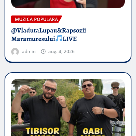
MUZICA POPULARA
@VladutaLupau&Rapsozii
Maramuresului
LIVE
admin
aug. 4, 2026