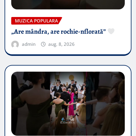
MUZICA POPULARA
„Are mândra, are rochie-nflorată”
admin
aug. 8, 2026