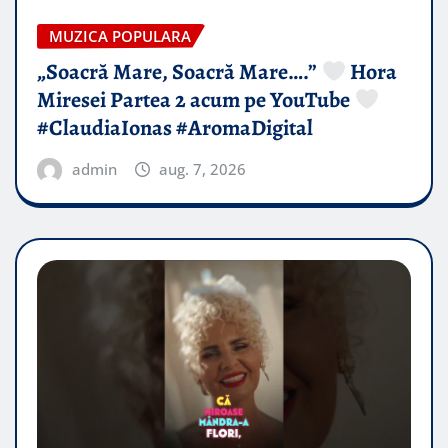
MUZICA POPULARA
„Soacră Mare, Soacră Mare….”
Hora
Miresei Partea 2 acum pe YouTube
#ClaudiaIonas #AromaDigital
admin
aug. 7, 2026