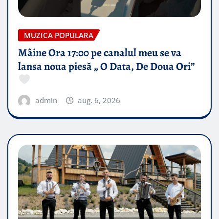
MUZICA POPULARA
Mâine Ora 17:00 pe canalul meu se va
lansa noua piesă „ O Data, De Doua Ori”
admin
aug. 6, 2026