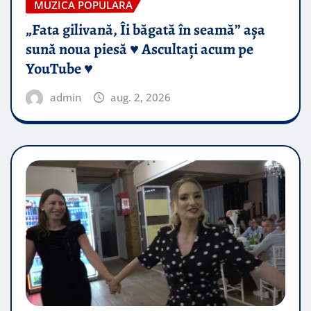
MUZICA POPULARA
„Fata gilivană, Îi băgată în seamă” așa
sună noua piesă ♥️ Ascultați acum pe
YouTube ♥️
admin
aug. 2, 2026