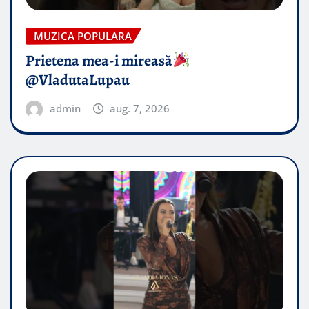
MUZICA POPULARA
Prietena mea-i mireasă​
@VladutaLupau
admin
aug. 7, 2026