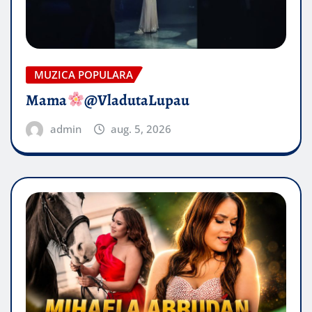
MUZICA POPULARA
Mama
@VladutaLupau
admin
aug. 5, 2026