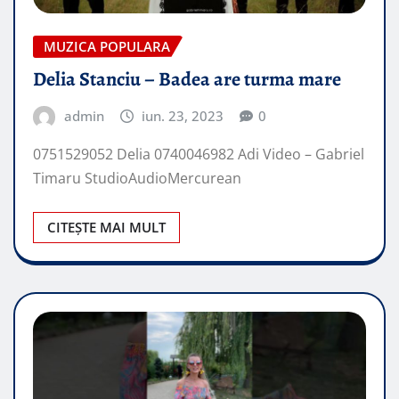
MUZICA POPULARA
Delia Stanciu – Badea are turma mare
admin
iun. 23, 2023
0
0751529052 Delia 0740046982 Adi Video – Gabriel
Timaru StudioAudioMercurean
CITEȘTE MAI MULT