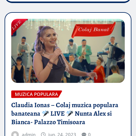
MUZICA POPULARA
Claudia Ionas – Colaj muzica populara
banateana
LIVE
Nunta Alex si
Bianca- Palazzo Timisoara
admin
iun. 24, 2023
0