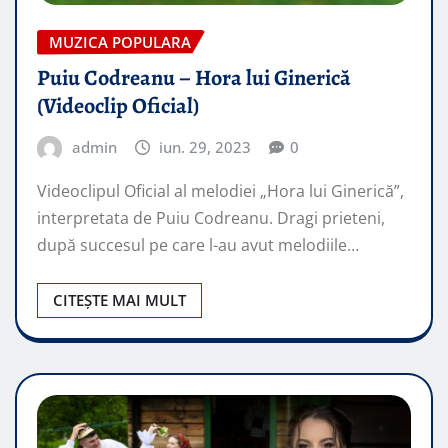
MUZICA POPULARA
Puiu Codreanu – Hora lui Ginerică
(Videoclip Oficial)
admin
iun. 29, 2023
0
Videoclipul Oficial al melodiei „Hora lui Ginerică”,
interpretata de Puiu Codreanu. Dragi prieteni,
după succesul pe care l-au avut melodiile…
CITEȘTE MAI MULT