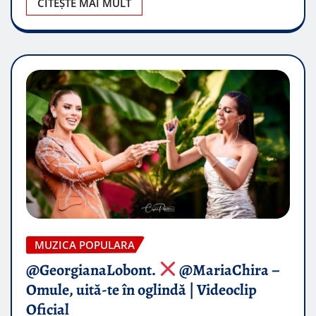
CITEȘTE MAI MULT
MUZICA POPULARA
@GeorgianaLobont.
@MariaChira –
Omule, uită-te în oglindă | Videoclip
Oficial