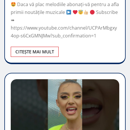
Daca vă plac melodiile abonați-vă pentru a afla
primii noutățile muzicale
Subscribe
➠
https://www.youtube.com/channel/UCPArMbgxy
4op-s6CxGMNJMw?sub_confirmation=1
CITEȘTE MAI MULT