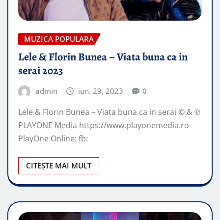
MUZICA POPULARA
Lele & Florin Bunea – Viata buna ca in
serai 2023
admin
iun. 29, 2023
0
Lele & Florin Bunea – Viata buna ca in serai © & ℗
PLAYONE Media https://www.playonemedia.ro
PlayOne Online: fb:
CITEȘTE MAI MULT