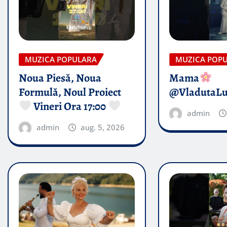
MUZICA POPULARA
MUZICA POP
Noua Piesă, Noua
Mama
Formulă, Noul Proiect
@VladutaL
Vineri Ora 17:00
admin
admin
aug. 5, 2026