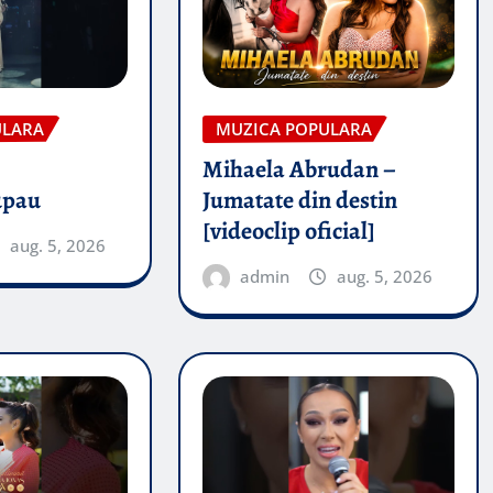
ULARA
MUZICA POPULARA
Mihaela Abrudan –
upau
Jumatate din destin
[videoclip oficial]
aug. 5, 2026
admin
aug. 5, 2026