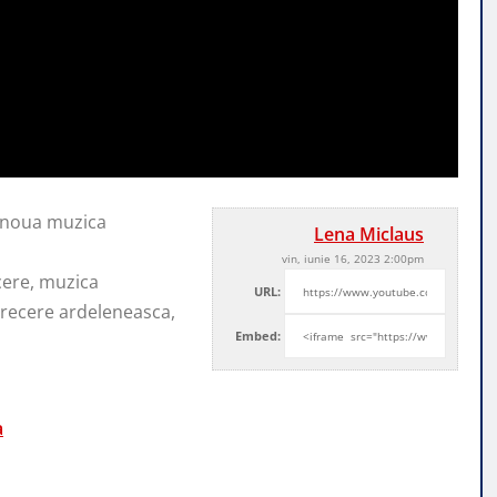
i noua muzica
Lena Miclaus
vin, iunie 16, 2023 2:00pm
cere, muzica
URL:
recere ardeleneasca,
Embed:
a