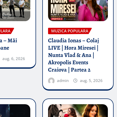
ULARA
MUZICA POPULARA
a – Măi
Claudia Ionas – Colaj
oane
LIVE | Hora Miresei |
Nunta Vlad & Ana |
aug. 6, 2026
Akropolis Events
Craiova | Partea 2
admin
aug. 5, 2026