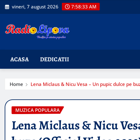
Skip
vineri, 7 august 2026
7:58:35 AM
to
content
ACASA
DEDICATII
Home
Lena Miclaus & Nicu Vesa – Un pupic dulce pe buz
MUZICA POPULARA
Lena Miclaus & Nicu Vesa