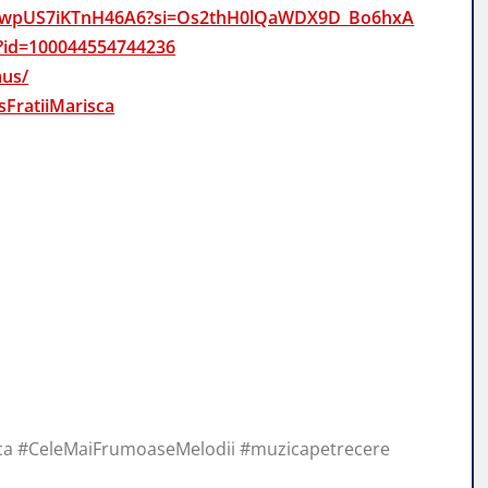
gdswpUS7iKTnH46A6?si=Os2thH0lQaWDX9D_Bo6hxA
p?id=100044554744236
aus/
FratiiMarisca
a #CeleMaiFrumoaseMelodii #muzicapetrecere