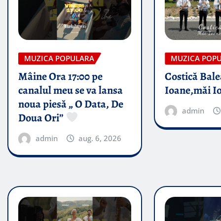
MUZICA POPULARA
MUZICA POP
Mâine Ora 17:00 pe
Costică Bale
canalul meu se va lansa
Ioane,măi I
noua piesă „ O Data, De
admin
Doua Ori”
admin
aug. 6, 2026