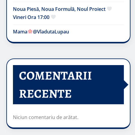
Noua Piesă, Noua Formulă, Noul Proiect
Vineri Ora 17:00
Mama
@VladutaLupau
COMENTARII
RECENTE
Niciun comentariu de arătat.