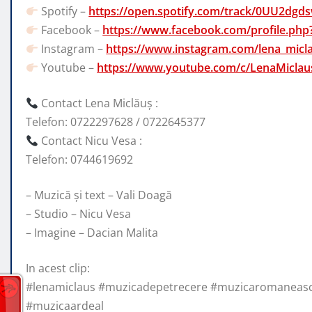
Spotify –
https://open.spotify.com/track/0UU2d
Facebook –
https://www.facebook.com/profile.ph
Instagram –
https://www.instagram.com/lena_micl
Youtube –
https://www.youtube.com/c/LenaMiclaus
Contact Lena Miclăuș :
Telefon: 0722297628 / 0722645377
Contact Nicu Vesa :
Telefon: 0744619692
– Muzică și text – Vali Doagă
– Studio – Nicu Vesa
– Imagine – Dacian Malita
In acest clip:
#lenamiclaus #muzicadepetrecere #muzicaromaneasc
#muzicaardeal