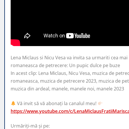
Lena Miclaus si Nicu Vesa va invita sa urmariti cea ma
romaneasca de petrecere: Un pupic dulce
pe buze
In acest clip: Lena Miclaus, Nicu Vesa, muzica de petre
romaneasca, muzica de petrecere 2023, muzica de pet
muzica din ardeal, manele, manele noi, manele 2023
Vă invit să vă abonați la canalul meu!
https://www.youtube.com/c/LenaMiclausFratiiMarisc
Urmăriți-mă și pe: