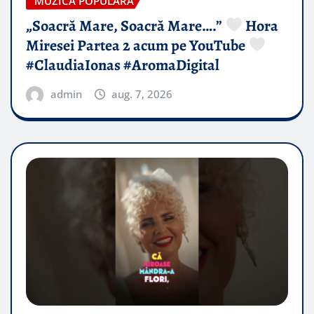
MUZICA POPULARA
„Soacră Mare, Soacră Mare….”
Hora
Miresei Partea 2 acum pe YouTube
#ClaudiaIonas #AromaDigital
admin
aug. 7, 2026