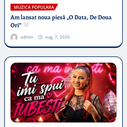
MUZICA POPULARA
Am lansat noua piesă „O Data, De Doua
Ori”
admin
aug. 7, 2026