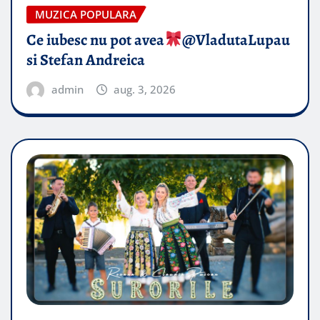
MUZICA POPULARA
Ce iubesc nu pot avea
​@VladutaLupau
si Stefan Andreica
admin
aug. 3, 2026