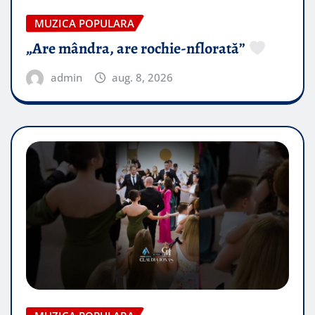
MUZICA POPULARA
„Are mândra, are rochie-nflorată”
admin
aug. 8, 2026