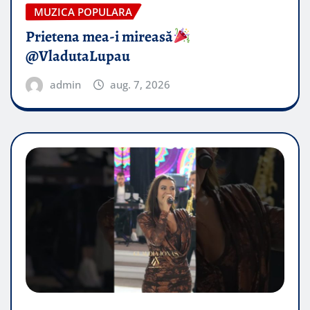
MUZICA POPULARA
Prietena mea-i mireasă​
@VladutaLupau
admin
aug. 7, 2026