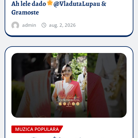
Ah lele dado​
@VladutaLupau &
Gramoste
admin
aug. 2, 2026
MUZICA POPULARA