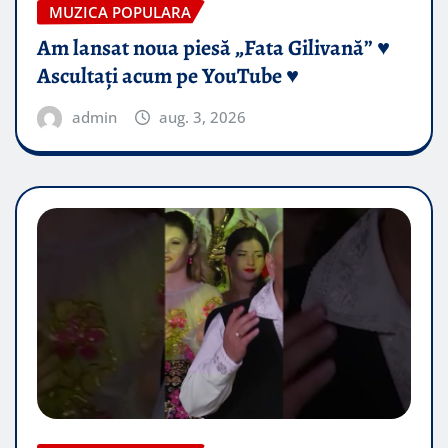
MUZICA POPULARA
Am lansat noua piesă „Fata Gilivană” ♥️
Ascultați acum pe YouTube ♥️
admin
aug. 3, 2026