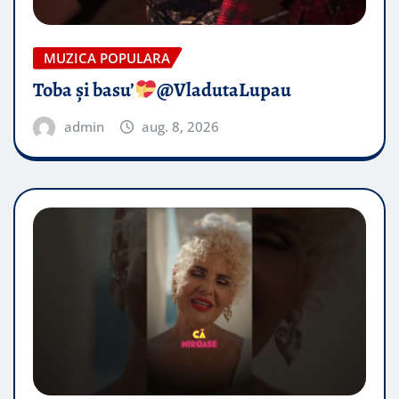
MUZICA POPULARA
Toba și basu’
@VladutaLupau
admin
aug. 8, 2026