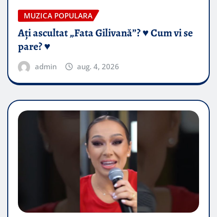
MUZICA POPULARA
Ați ascultat „Fata Gilivană”? ♥️ Cum vi se
pare? ♥️
admin
aug. 4, 2026