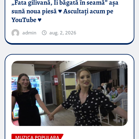
„Fata gilivană, Îi băgată în seamă” așa
sună noua piesă ♥️ Ascultați acum pe
YouTube ♥️
admin
aug. 2, 2026
MUZICA POPULARA