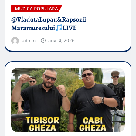
MUZICA POPULARA
@VladutaLupau&Rapsozii
Maramuresului
LIVE
admin
aug. 4, 2026