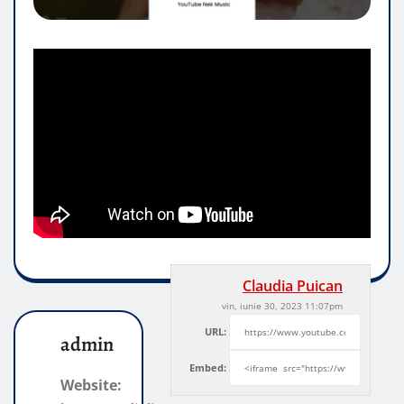
Claudia Puican
vin, iunie 30, 2023 11:07pm
URL:
admin
Embed:
Website: