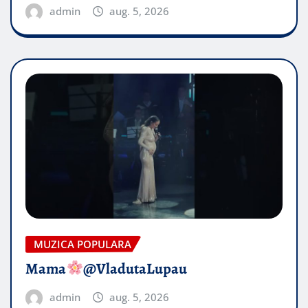
admin
aug. 5, 2026
MUZICA POPULARA
Mama
@VladutaLupau
admin
aug. 5, 2026