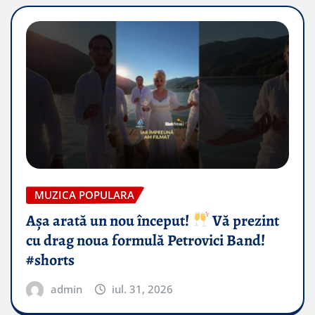
MUZICA POPULARA
Așa arată un nou început!
Vă prezint
cu drag noua formulă Petrovici Band!
#shorts
admin
iul. 31, 2026