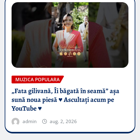
MUZICA POPULARA
„Fata gilivană, Îi băgată în seamă” așa
sună noua piesă ♥️ Ascultați acum pe
YouTube ♥️
admin
aug. 2, 2026