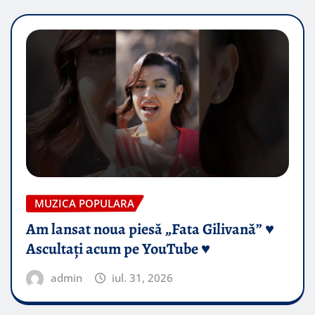
MUZICA POPULARA
Am lansat noua piesă „Fata Gilivană” ♥️
Ascultați acum pe YouTube ♥️
admin
iul. 31, 2026