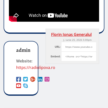
Florin Ionas Generalul
J, iunie 25, 2026 5:00pm
URL:
admin
Embed:
Website:
https://radiolipova.ro