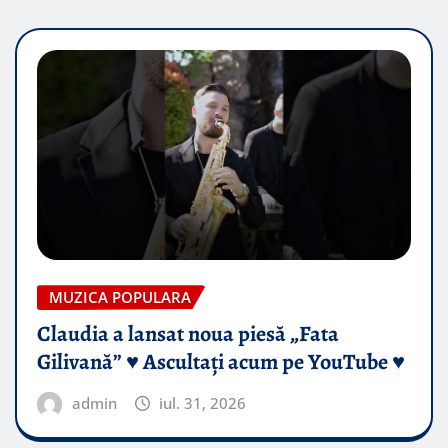
MUZICA POPULARA
Claudia a lansat noua piesă „Fata
Gilivană” ♥️ Ascultați acum pe YouTube ♥️
admin
iul. 31, 2026