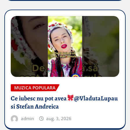
MUZICA POPULARA
Ce iubesc nu pot avea
​@VladutaLupau
si Stefan Andreica
admin
aug. 3, 2026