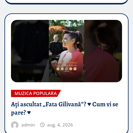
MUZICA POPULARA
Ați ascultat „Fata Gilivană”? ♥️ Cum vi se
pare? ♥️
admin
aug. 4, 2026