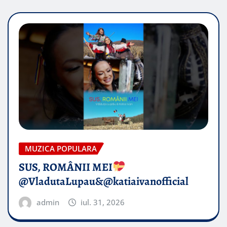
MUZICA POPULARA
SUS, ROMÂNII MEI
@VladutaLupau&@katiaivanofficial
admin
iul. 31, 2026