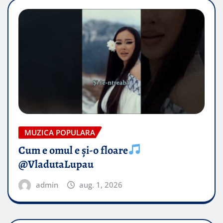
MUZICA POPULARA
Cum e omul e și-o floare
@VladutaLupau
admin
aug. 1, 2026