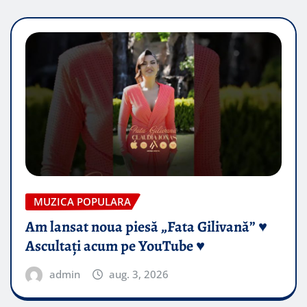
MUZICA POPULARA
Am lansat noua piesă „Fata Gilivană” ♥️
Ascultați acum pe YouTube ♥️
admin
aug. 3, 2026