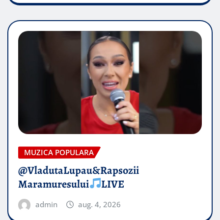
MUZICA POPULARA
@VladutaLupau&Rapsozii
Maramuresului
LIVE
admin
aug. 4, 2026