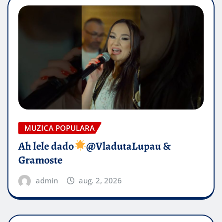
MUZICA POPULARA
Ah lele dado​
@VladutaLupau &
Gramoste
admin
aug. 2, 2026