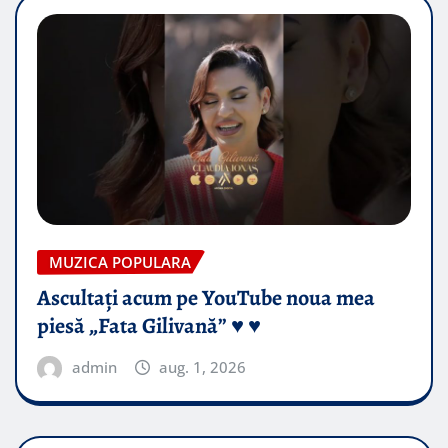
MUZICA POPULARA
Ascultați acum pe YouTube noua mea
piesă „Fata Gilivană” ♥️ ♥️
admin
aug. 1, 2026