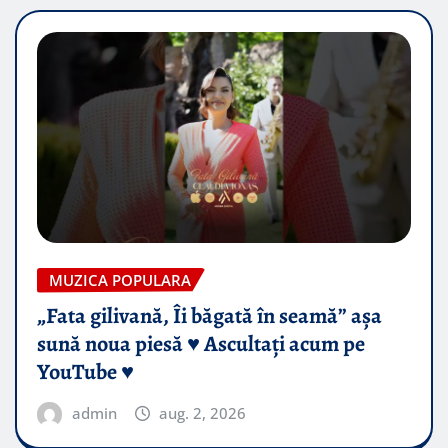
MUZICA POPULARA
„Fata gilivană, Îi băgată în seamă” așa
sună noua piesă ♥️ Ascultați acum pe
YouTube ♥️
admin
aug. 2, 2026