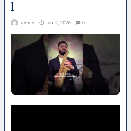
l
admin
iun. 2, 2026
0