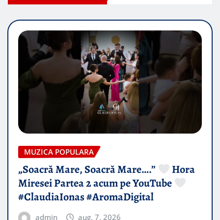
MUZICA POPULARA
„Soacră Mare, Soacră Mare….”
Hora
Miresei Partea 2 acum pe YouTube
#ClaudiaIonas #AromaDigital
admin
aug. 7, 2026