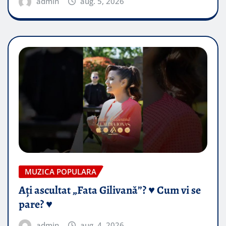
admin
aug. 5, 2026
MUZICA POPULARA
Ați ascultat „Fata Gilivană”? ♥️ Cum vi se
pare? ♥️
admin
aug. 4, 2026