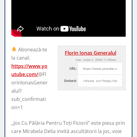
Abonează-te
Florin Ionas Generalul
la canal:
mar, iunie 2, 2026 11:40am
https://www.yo
URL:
utube.com/
@Fl
Embed:
orinIonasGener
alul?
sub_confirmati
on=1
„Jos Cu Pălăria Pentru Toți Ficiorii” este piesa prin
care Mirabela Delia invită
ascultătorii la joc, voie