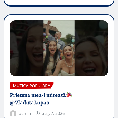
MUZICA POPULARA
Prietena mea-i mireasă​
@VladutaLupau
admin
aug. 7, 2026