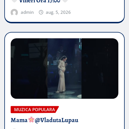
Vineri Ora 17:00
admin
aug. 5, 2026
MUZICA POPULARA
Mama
@VladutaLupau