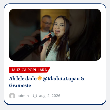
MUZICA POPULARA
Ah lele dado​
@VladutaLupau &
Gramoste
admin
aug. 2, 2026