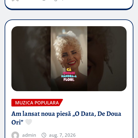
MUZICA POPULARA
Am lansat noua piesă „O Data, De Doua
Ori”
admin
aug. 7, 2026