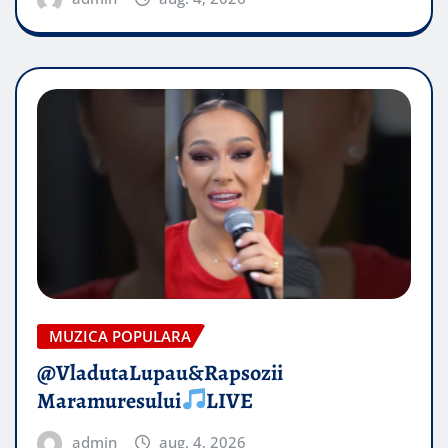
MUZICA POPULARA
@VladutaLupau&Rapsozii
Maramuresului
LIVE
admin
aug. 4, 2026